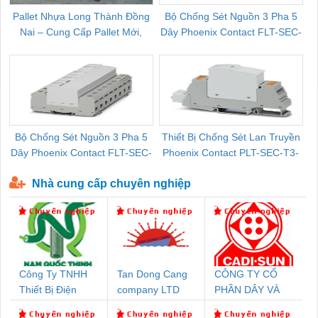
Pallet Nhựa Long Thành Đồng
Bộ Chống Sét Nguồn 3 Pha 5
Nai – Cung Cấp Pallet Mới,
Dây Phoenix Contact FLT-SEC-
C
Pallet Cũ Giá Tốt
P-T1-3S-264/50-FM - 2909589
Bộ Chống Sét Nguồn 3 Pha 5
Thiết Bị Chống Sét Lan Truyền
B
Dây Phoenix Contact FLT-SEC-
Phoenix Contact PLT-SEC-T3-
P-T1-3S-440/35-FM - 2908264
230-FM-PT - 2907928
Nhà cung cấp chuyên nghiệp
Công Ty TNHH
Tan Dong Cang
CÔNG TY CỔ
Thiết Bị Điện
company LTD
PHẦN DÂY VÀ
Nam Quốc Thịnh
CÁP ĐIỆN