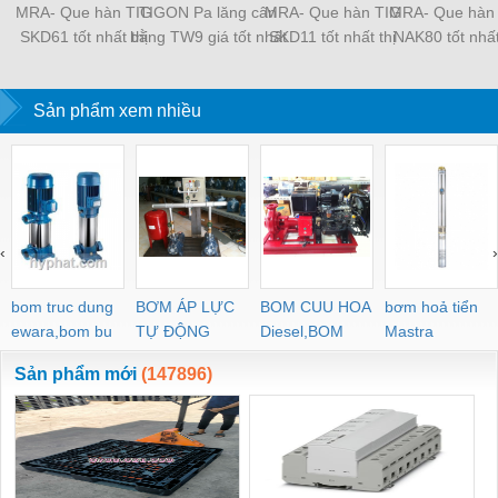
MRA- Que hàn TIG
TIGON Pa lăng cân
MRA- Que hàn TIG
MRA- Que hàn
SKD61 tốt nhất thị
bằng TW9 giá tốt nhất
SKD11 tốt nhất thị
NAK80 tốt nhất
trường
thị trường
trường
trường
Sản phẩm xem nhiều
‹
›
bom truc dung
BƠM ÁP LỰC
BOM CUU HOA
bơm hoả tiển
ewara,bom bu
TỰ ĐỘNG
Diesel,BOM
Mastra
ewara
CHUA CHAY
Sản phẩm mới
(147896)