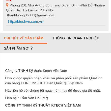
Phòng 201 Nhà A-Khu đô thị mới Xuân Đỉnh -Phố Đỗ Nhuận-
Quận Bắc Từ Liêm-T.P Hà Nội
thanhluong06003@gmail.com
http://ktechvn.com.vn
CHI TIẾT VỀ SẢN PHẨM
THÔNG TIN DOANH NGHIỆP
SẢN PHẨM GỢI Ý
Công ty TNHH Kỹ thuật Ktech Việt Nam
Đơn vị độc quyền nhập khẩu và phân phối sản phẩm Quạt ion
của hãng CORE INSIGHT Hàn Quốc tại Việt Nam
Hãy liên hệ với chúng tôi ngay hôm nay để được giá tốt nhất.
Liên hệ : Trần Văn Hải (Mr)
CÔNG TY TNHH KỸ THUẬT KTECH VIỆT NAM