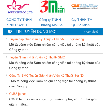
THƯỢNG ĐÌNH
CÔNG TY TNHH
Công ty TNHH
Cty TNHH TM
KINH DOANH
Thương Mại SX
QC Ba Miền
DỊCH VỤ XNK
Ba Miền
TIN TUYỂN DỤNG MỚI
» Xem tất cả
PHƯƠNG NAM
Tuyển gấp nhân viên Kỹ Thuật - Cty SMC Engineering
Mô tả công việc Đảm nhiệm công việc tại phòng kỹ thuật của
Công ty theo...
Tuyển Nhanh Nhân Viên Kỹ Thuật- SMC
Mô tả công việc Đảm nhiệm công việc tại phòng kỹ thuật của
Công ty theo...
Công Ty SMC Tuyển Gấp Nhân Viên Kỹ Thuật- Hà Nội
Mô tả công việc Đảm nhiệm công việc tại phòng kỹ thuật
của Công ty...
CM88 jp net
CM88 là nhà cái cá cược trực tuyến uy tín, sở hữu thế giới
giải trí hiện...