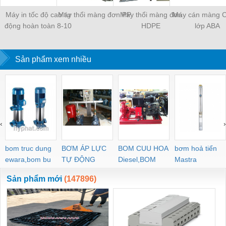
Máy in tốc độ cao tự
Máy thổi màng đơn PP
Máy thổi màng đơn
Máy cán màng 
động hoàn toàn 8-10
HDPE
lớp ABA
màu
Sản phẩm xem nhiều
‹
›
bom truc dung
BƠM ÁP LỰC
BOM CUU HOA
bơm hoả tiển
ewara,bom bu
TỰ ĐỘNG
Diesel,BOM
Mastra
ewara
CHUA CHAY
Sản phẩm mới
(147896)