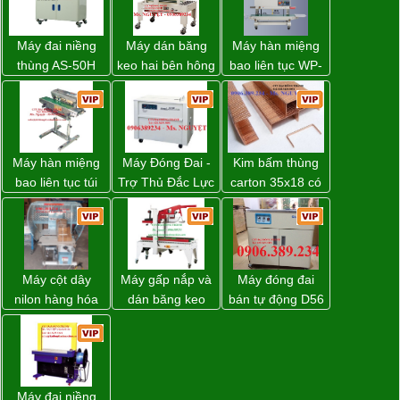
Máy đai niềng
Máy dán băng
Máy hàn miệng
thùng AS-50H
keo hai bên hông
bao liên tục WP-
Wellpack
thùng carton
1200V chính
WP-5050SA giá
hãng giá tốt
rẻ Miền Nam
Máy hàn miệng
Máy Đóng Đai -
Kim bấm thùng
bao liên tục túi
Trợ Thủ Đắc Lực
carton 35x18 có
nằm nghiêng.
Cho Mọi Doanh
sẵn giá rẻ toàn
Nghiệp Trong
quốc
Khâu Đóng Gói
Máy cột dây
Máy gấp nắp và
Máy đóng đai
nilon hàng hóa
dán băng keo
bán tự động D56
model CY-100
thùng carton tự
Strapack
động WP-5050F
giá rẻ
Máy đai niềng