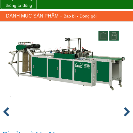
thùng tự động
DBA-200 giá tốt
DANH MỤC SẢN PHẨM
»
Bao bì - Đóng gói