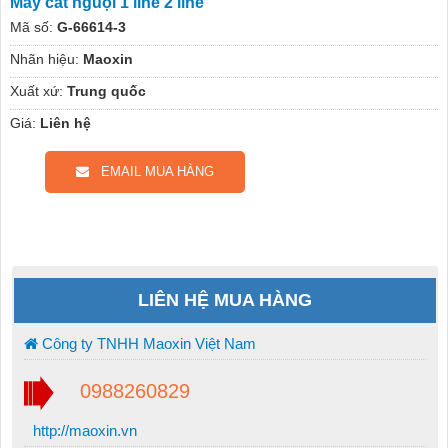
Máy cắt nguội 1 line 2 line
Mã số:
G-66614-3
Nhãn hiệu:
Maoxin
Xuất xứ:
Trung quốc
Giá:
Liên hệ
EMAIL MUA HÀNG
LIÊN HỆ MUA HÀNG
Công ty TNHH Maoxin Việt Nam
0988260829
http://maoxin.vn