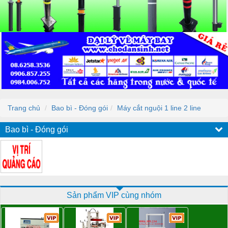
Trang chủ
Bao bì - Đóng gói
Máy cắt nguội 1 line 2 line
Bao bì - Đóng gói
Sản phẩm VIP cùng nhóm