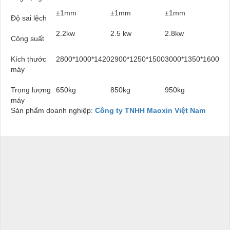
±1mm
±1mm
±1mm
Độ sai lệch
2.2kw
2.5 kw
2.8kw
Công suất
Kích thước
2800*1000*1420
2900*1250*1500
3000*1350*1600
máy
Trọng lượng
650kg
850kg
950kg
máy
Sản phẩm doanh nghiệp:
Công ty TNHH Maoxin Việt Nam