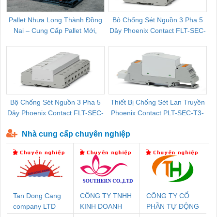
Pallet Nhựa Long Thành Đồng
Bộ Chống Sét Nguồn 3 Pha 5
Nai – Cung Cấp Pallet Mới,
Dây Phoenix Contact FLT-SEC-
C
Pallet Cũ Giá Tốt
P-T1-3S-264/50-FM - 2909589
Bộ Chống Sét Nguồn 3 Pha 5
Thiết Bị Chống Sét Lan Truyền
B
Dây Phoenix Contact FLT-SEC-
Phoenix Contact PLT-SEC-T3-
P-T1-3S-440/35-FM - 2908264
230-FM-PT - 2907928
Nhà cung cấp chuyên nghiệp
Tan Dong Cang
CÔNG TY TNHH
CÔNG TY CỔ
company LTD
KINH DOANH
PHẦN TỰ ĐỘNG
DỊCH VỤ XNK
TIẾN HƯNG