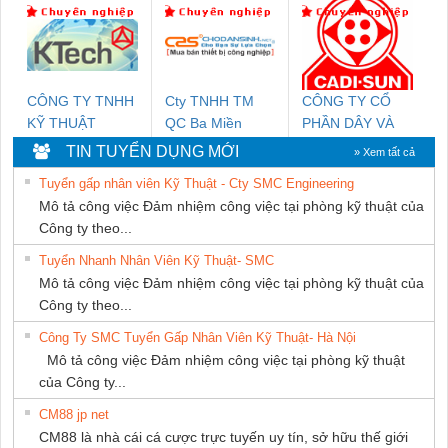
PHƯƠNG NAM
CÔNG TY TNHH
Cty TNHH TM
CÔNG TY CỔ
KỸ THUẬT
QC Ba Miền
PHẦN DÂY VÀ
KTECH VIỆT
CÁP ĐIỆN
TIN TUYỂN DỤNG MỚI
» Xem tất cả
NAM
THƯỢNG ĐÌNH
Tuyển gấp nhân viên Kỹ Thuật - Cty SMC Engineering
Mô tả công việc Đảm nhiệm công việc tại phòng kỹ thuật của
Công ty theo...
Tuyển Nhanh Nhân Viên Kỹ Thuật- SMC
Mô tả công việc Đảm nhiệm công việc tại phòng kỹ thuật của
Công ty theo...
Công Ty SMC Tuyển Gấp Nhân Viên Kỹ Thuật- Hà Nội
Mô tả công việc Đảm nhiệm công việc tại phòng kỹ thuật
của Công ty...
CM88 jp net
CM88 là nhà cái cá cược trực tuyến uy tín, sở hữu thế giới