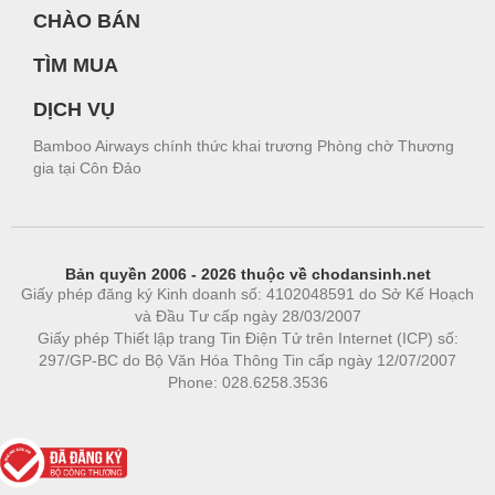
CHÀO BÁN
TÌM MUA
DỊCH VỤ
Bamboo Airways chính thức khai trương Phòng chờ Thương
gia tại Côn Đảo
Bản quyền 2006 - 2026 thuộc về chodansinh.net
Giấy phép đăng ký Kinh doanh số: 4102048591 do Sở Kế Hoạch
và Đầu Tư cấp ngày 28/03/2007
Giấy phép Thiết lập trang Tin Điện Tử trên Internet (ICP) số:
297/GP-BC do Bộ Văn Hóa Thông Tin cấp ngày 12/07/2007
Phone: 028.6258.3536
Phòng trọ
|
https://bdsgroup.vn
https://kqxs123.com