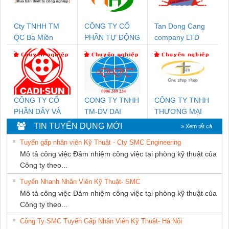
Cty TNHH TM
CÔNG TY CỔ
Tan Dong Cang
QC Ba Miền
PHẦN TỰ ĐỘNG
company LTD
TIẾN HƯNG
CÔNG TY CỔ
CONG TY TNHH
CÔNG TY TNHH
PHẦN DÂY VÀ
TM-DV DAI
THƯƠNG MẠI
CÁP ĐIỆN
DONG THANH
THIÊN ÂN VIỆT
TIN TUYỂN DỤNG MỚI
» Xem tất cả
THƯỢNG ĐÌNH
NAM
Tuyển gấp nhân viên Kỹ Thuật - Cty SMC Engineering
Mô tả công việc Đảm nhiệm công việc tại phòng kỹ thuật của
Công ty theo...
Tuyển Nhanh Nhân Viên Kỹ Thuật- SMC
Mô tả công việc Đảm nhiệm công việc tại phòng kỹ thuật của
Công ty theo...
Công Ty SMC Tuyển Gấp Nhân Viên Kỹ Thuật- Hà Nội