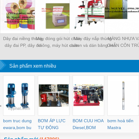
Dây đai niềng thùng,
Máy đóng gói hút chân
Máy đậy nắp thùng
MÀNG NHỰA V
dây đai PP, dây đai
không, máy hút chân
carton và dán băng keo
CHẮN CÔN TR
nhựa
không một buồng hút
tự động
MÀNG CHỊU N
KHO LẠNH, rèm
Sản phẩm xem nhiều
PVC
‹
›
bom truc dung
BƠM ÁP LỰC
BOM CUU HOA
bơm hoả tiển
ewara,bom bu
TỰ ĐỘNG
Diesel,BOM
Mastra
ewara
CHUA CHAY