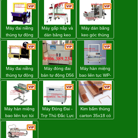
Máy đai niềng
Máy gấp nắp và
Máy dán băng
thùng tự động
dán băng keo
keo góc thùng
DBA-200 giá tốt
thùng carton tự
carton giá tốt
động WP-5050F
Đồng Nai
giá rẻ
Máy đai niềng
Máy đóng đai
Máy hàn miệng
thùng tự động
bán tự động D56
bao liên tục WP-
DBA-80A Đài
Strapack
1200V chính
Loan giá rẻ
hãng giá tốt
Máy hàn miệng
Máy Đóng Đai -
Kim bấm thùng
bao liên tục túi
Trợ Thủ Đắc Lực
carton 35x18 có
nằm nghiêng.
Cho Mọi Doanh
sẵn giá rẻ toàn
Nghiệp Trong
quốc
Khâu Đóng Gói