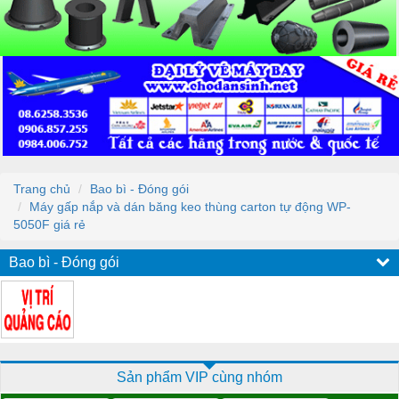
Trang chủ
Bao bì - Đóng gói
Máy gấp nắp và dán băng keo thùng carton tự động WP-
5050F giá rẻ
Bao bì - Đóng gói
Sản phẩm VIP cùng nhóm