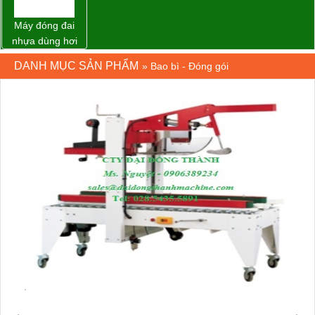
Máy đóng đai
nhựa dùng hơi
khí nén WP-20
DANH MỤC SẢN PHẨM
»
Bao bì - Đóng gói