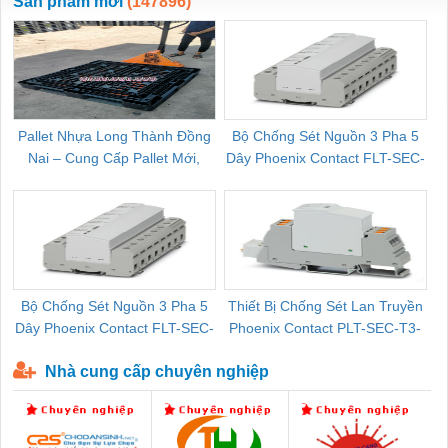
Sản phẩm mới
(147896)
Pallet Nhựa Long Thành Đồng
Bộ Chống Sét Nguồn 3 Pha 5
Nai – Cung Cấp Pallet Mới,
Dây Phoenix Contact FLT-SEC-
C
Pallet Cũ Giá Tốt
P-T1-3S-264/50-FM - 2909589
Bộ Chống Sét Nguồn 3 Pha 5
Thiết Bị Chống Sét Lan Truyền
B
Dây Phoenix Contact FLT-SEC-
Phoenix Contact PLT-SEC-T3-
P-T1-3S-440/35-FM - 2908264
230-FM-PT - 2907928
Nhà cung cấp chuyên nghiệp