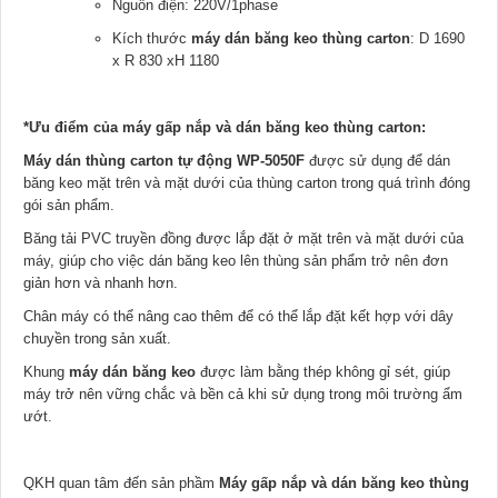
Nguồn điện: 220V/1phase
Kích thước
máy dán băng keo thùng carton
: D 1690
x R 830 xH 1180
*Ưu điểm của máy gấp nắp và dán băng keo thùng carton:
Máy dán thùng carton tự động WP-5050F
được sử dụng để dán
băng keo mặt trên và mặt dưới của thùng carton trong quá trình đóng
gói sản phẩm.
Băng tải PVC truyền đồng được lắp đặt ở mặt trên và mặt dưới của
máy, giúp cho việc dán băng keo lên thùng sản phẩm trở nên đơn
giản hơn và nhanh hơn.
Chân máy có thể nâng cao thêm để có thể lắp đặt kết hợp với dây
chuyền trong sản xuất.
Khung
máy dán băng keo
được làm bằng thép không gỉ sét, giúp
máy trở nên vững chắc và bền cả khi sử dụng trong môi trường ẩm
ướt.
QKH quan tâm đến sản phầm
Máy gấp nắp và dán băng keo thùng