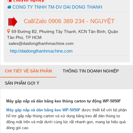
CONG TY TNHH TM-DV DAI DONG THANH
Call/Zalo 0906 389 234 - NGUYỆT
69 Đường B2, Phường Tây Thạnh, KCN Tân Bình, Quận
Tân Phú, TP HCM
sales@daidongthanhmachine.com
http://daidongthanhmachine.com
CHI TIẾT VỀ SẢN PHẨM
THÔNG TIN DOANH NGHIỆP
SẢN PHẨM GỢI Ý
Máy gấp nắp và dán băng keo thùng carton tự động WP-5050F
Máy gấp nắp và dán băng keo WP-5050F
được thiết kế với bộ phận
hổ trợ gấp nắp thùng carton và sử dụng băng keo để dán thùng tự
động mặt trên và mặt dưới cùng lúc rất nhanh gọn, mang lại hiệu quả
đóng gói cao.