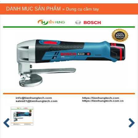
DANH MỤC SẢN PHẨM
»
Dụng cụ cầm tay