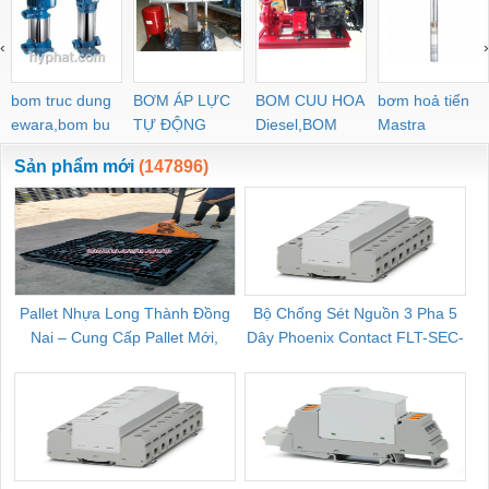
‹
›
bom truc dung
BƠM ÁP LỰC
BOM CUU HOA
bơm hoả tiển
ewara,bom bu
TỰ ĐỘNG
Diesel,BOM
Mastra
ewara
CHUA CHAY
Sản phẩm mới
(147896)
Pallet Nhựa Long Thành Đồng
Bộ Chống Sét Nguồn 3 Pha 5
Nai – Cung Cấp Pallet Mới,
Dây Phoenix Contact FLT-SEC-
C
Pallet Cũ Giá Tốt
P-T1-3S-264/50-FM - 2909589