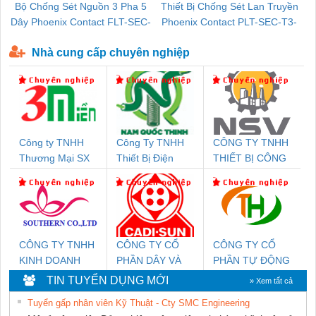
Bộ Chống Sét Nguồn 3 Pha 5
Thiết Bị Chống Sét Lan Truyền
B
Dây Phoenix Contact FLT-SEC-
Phoenix Contact PLT-SEC-T3-
P-T1-3S-440/35-FM - 2908264
230-FM-PT - 2907928
Nhà cung cấp chuyên nghiệp
Công ty TNHH
Công Ty TNHH
CÔNG TY TNHH
Thương Mại SX
Thiết Bị Điện
THIẾT BỊ CÔNG
Ba Miền
Nam Quốc Thịnh
NGHIỆP NIHON
SETSUBI VIỆT
NAM
CÔNG TY TNHH
CÔNG TY CỔ
CÔNG TY CỔ
KINH DOANH
PHẦN DÂY VÀ
PHẦN TỰ ĐỘNG
DỊCH VỤ XNK
CÁP ĐIỆN
TIẾN HƯNG
TIN TUYỂN DỤNG MỚI
» Xem tất cả
PHƯƠNG NAM
THƯỢNG ĐÌNH
Tuyển gấp nhân viên Kỹ Thuật - Cty SMC Engineering