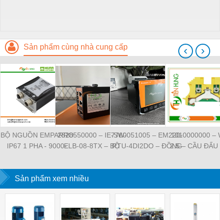
Sản phẩm cùng nhà cung cấp
‹
›
BỘ NGUỒN EMPARRO
2828550000 – IE-SW-
7760051005 – EM220-
1010000000 –
IP67 1 PHA - 9000-
ELB-08-8TX – BỘ
RTU-4DI2DO – ĐỒNG
2.5 – CẦU ĐẤU
11112-1962020 -
CHIA MẠNG 8 CỔNG
HỒ ĐO DÒNG ĐIỆN,
NỐI ĐẤT –
EMPARRO IP67
RJ45 – WEIDMULLER
ĐO ĐIỆN ÁP –
WEIDMULLE
POWER SUPPLY 1-
Sản phẩm xem nhiều
WEIDMULLER
TIENHUNGTE
PHASE