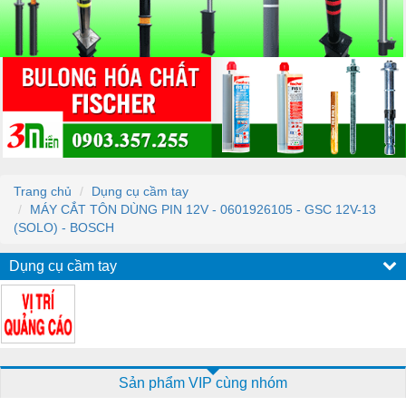
Trang chủ
Dụng cụ cầm tay
MÁY CẮT TÔN DÙNG PIN 12V - 0601926105 - GSC 12V-13
(SOLO) - BOSCH
Dụng cụ cầm tay
Sản phẩm VIP cùng nhóm