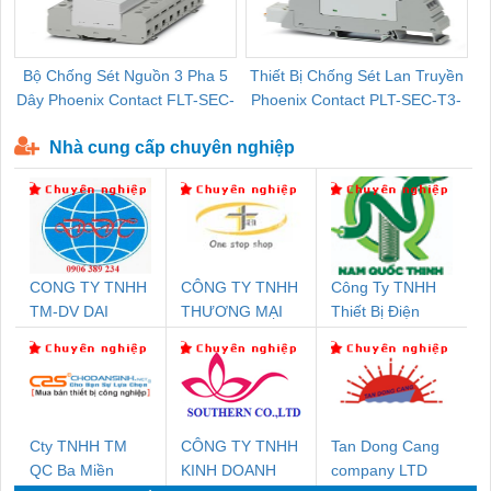
Bộ Chống Sét Nguồn 3 Pha 5
Thiết Bị Chống Sét Lan Truyền
B
Dây Phoenix Contact FLT-SEC-
Phoenix Contact PLT-SEC-T3-
P-T1-3S-440/35-FM - 2908264
230-FM-PT - 2907928
Nhà cung cấp chuyên nghiệp
CONG TY TNHH
CÔNG TY TNHH
Công Ty TNHH
TM-DV DAI
THƯƠNG MẠI
Thiết Bị Điện
DONG THANH
THIÊN ÂN VIỆT
Nam Quốc Thịnh
NAM
Cty TNHH TM
CÔNG TY TNHH
Tan Dong Cang
QC Ba Miền
KINH DOANH
company LTD