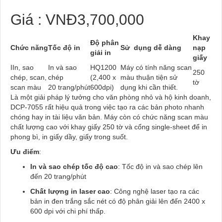
Giá : VNĐ3,700,000
Khay
Độ phân
Chức năng
Tốc độ in
Sử dụng dễ dàng
nạp
giải in
giấy
IIn, sao
In và sao
HQ1200
Máy có tính năng scan
250
chép, scan,
chép
(2,400 x
màu thuận tiện sử
tờ
scan màu
20 trang/phút
600dpi)
dụng khi cần thiết.
Là một giải pháp lý tưởng cho văn phòng nhỏ và hộ kinh doanh,
DCP-7055 rất hiệu quả trong việc tạo ra các bản photo nhanh
chóng hay in tài liệu văn bản. Máy còn có chức năng scan màu
chất lượng cao với khay giấy 250 tờ và cổng single-sheet để in
phong bì, in giấy dầy, giấy trong suốt.
Ưu điểm
:
In và sao chép tốc độ cao
: Tốc độ in và sao chép lên
đến 20 trang/phút
Chất lượng in laser cao
: Công nghệ laser tạo ra các
bản in đen trắng sắc nét có độ phân giải lên đến 2400 x
600 dpi với chi phí thấp.