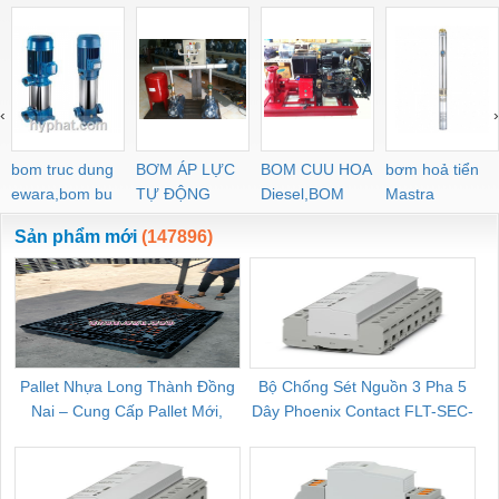
‹
›
bom truc dung
BƠM ÁP LỰC
BOM CUU HOA
bơm hoả tiển
ewara,bom bu
TỰ ĐỘNG
Diesel,BOM
Mastra
ewara
CHUA CHAY
Sản phẩm mới
(147896)
Pallet Nhựa Long Thành Đồng
Bộ Chống Sét Nguồn 3 Pha 5
Nai – Cung Cấp Pallet Mới,
Dây Phoenix Contact FLT-SEC-
C
Pallet Cũ Giá Tốt
P-T1-3S-264/50-FM - 2909589