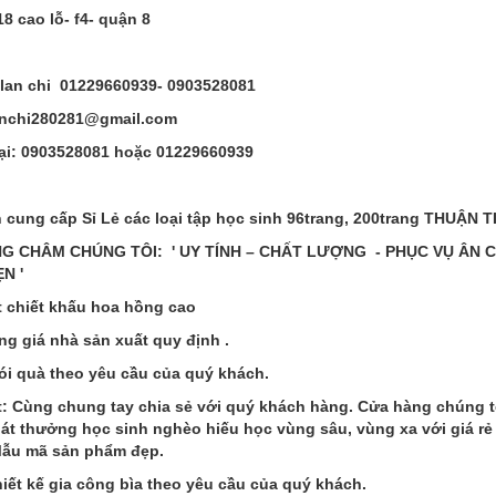
18 cao lỗ- f4- quận 8
 lan chi 01229660939- 0903528081
lanchi280281@gmail.com
ại: 0903528081 hoặc 01229660939
 cung cấp Sỉ Lẻ các loại tập học sinh 96trang, 200trang THUẬN
G CHÂM CHÚNG TÔI: ' UY TÍNH – CHẤT LƯỢNG - PHỤC VỤ ÂN CẦ
N '
ệt chiết khấu hoa hồng cao
ng giá nhà sản xuất quy định .
ói quà theo yêu cầu của quý khách.
ệt: Cùng chung tay chia sẻ với quý khách hàng. Cửa hàng chúng t
hát thưởng học sinh nghèo hiếu học vùng sâu, vùng xa với giá rẻ
Mẫu mã sản phẩm đẹp.
hiết kế gia công bìa theo yêu cầu của quý khách.