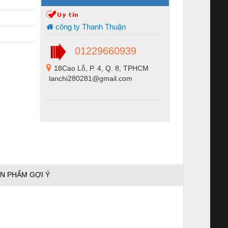
công ty Thanh Thuận
01229660939
18Cao Lỗ, P. 4, Q. 8, TPHCM
lanchi280281@gmail.com
N PHẨM GỢI Ý