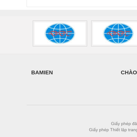
2908264
-
Vật liệu xây dựng
Vòng bi - Bạc đạn
Xe hơi - Phụ tùng
Xe máy - Phụ tùng
Xe tải - phụ tùng
Y khoa - Trang thiết bị
BAMIEN
CHÀO
Giấy phép đă
Giấy phép Thiết lập tra