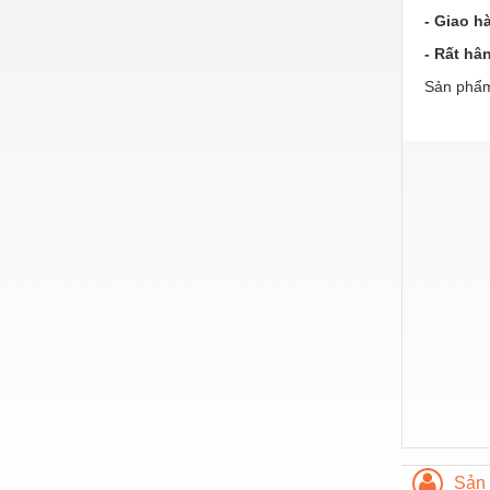
Hóa chất-Trang thiết bị
- Giao h
Kệ công nghiệp
- Rất hâ
Khí nén - Thiết bị
Sản phẩm
Khuôn mẫu - Phụ tùng
Lọc công nghiệp
Máy công cụ - Phụ tùng
Mỏ - Trang thiết bị
Mô tơ - Hộp số
Môi trường - Thiết bị
Nâng hạ - Trang thiết bị
Nội - Ngoại thất - văn phòng
Nồi hơi - Trang thiết bị
Nông nghiệp - Thiết bị
Sản 