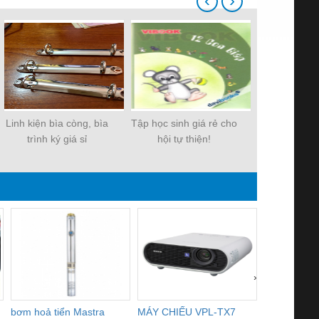
‹
›
Linh kiện bìa còng, bìa
Tập học sinh giá rẻ cho
Tập giá rẻ 
trình ký giá sỉ
hội tự thiện!
500
›
bơm hoả tiển Mastra
MÁY CHIẾU VPL-TX7
BOM DINH