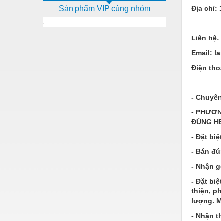
Sản phẩm VIP cùng nhóm
Địa chỉ: 
Dịch vụ - Thi công
Điện công nghiệp
Liên hệ:
Điện gia dụng
Email: 
Điện Lạnh
Điện tho
Đóng tàu Thiết bị
- Chuyên
Đúc chính xác Thiết bị
- PHƯƠN
Dụng cụ cầm tay
ĐÚNG HẸ
Dụng cụ cắt gọt
- Đặt bi
- Bán đú
Dụng cụ điện
- Nhận g
Dụng cụ đo
- Đặt bi
Gỗ - Trang thiết bị
thiện, p
lượng. 
Hàn cắt - Thiết bị
- Nhận t