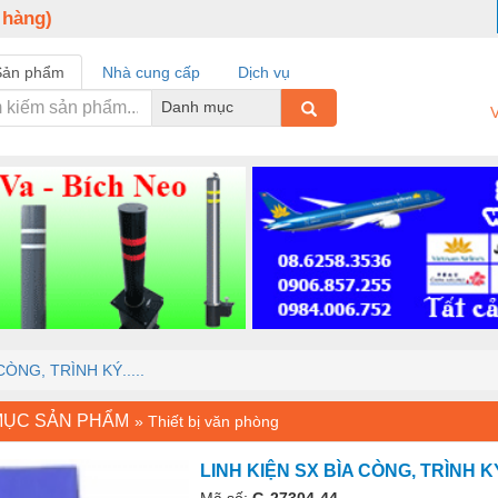
 hàng)
Sản phẩm
Nhà cung cấp
Dịch vụ
Danh mục
V
CÒNG, TRÌNH KÝ.....
MỤC SẢN PHẨM
»
Thiết bị văn phòng
LINH KIỆN SX BÌA CÒNG, TRÌNH KÝ.
Mã số:
G-27304-44