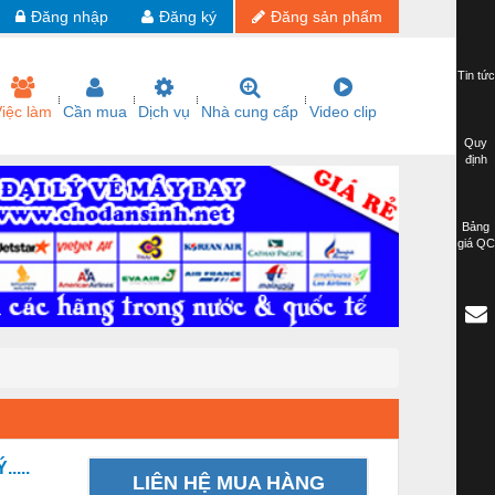
Đăng nhập
Đăng ký
Đăng sản phẩm
Tin tức
iệc làm
Cần mua
Dịch vụ
Nhà cung cấp
Video clip
Quy
định
Bảng
giá QC
....
LIÊN HỆ MUA HÀNG