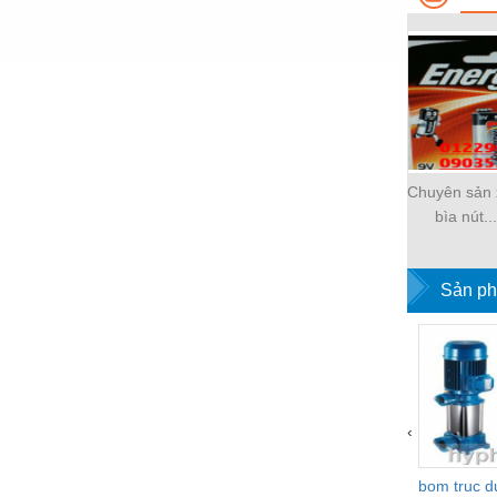
Nước-Vật tư thiết bị
Phốt cơ khí
Sắt, thép, inox các loại
Thí nghiệm-Trang thiết bị
Thiết bị chiếu sáng
Chuyên sản x
bìa nút...
Thiết bị chống sét
Thiết bị an ninh
Sản ph
Thiết bị công nghiệp
Thiết bị công trình
Thiết bị điện
Thiết bị giáo dục
‹
Thiết bị khác
bom truc 