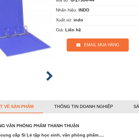
Nhãn hiệu:
INDO
Xuất xứ:
indo
Giá:
Liên hệ
EMAIL MUA HÀNG
ẾT VỀ SẢN PHẨM
THÔNG TIN DOANH NGHIỆP
SẢ
NG VĂN PHÒNG PHẨM THANH THUẬN
cung cấp Sỉ Lẻ tập học sinh, văn phòng phẩm….