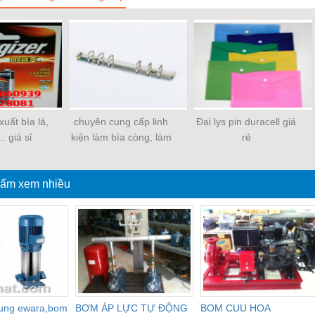
uất bìa lá,
chuyên cung cấp linh
Đại lys pin duracell giá
.. giá sỉ
kiện làm bìa còng, làm
rẻ
sổ
ẩm xem nhiều
dung ewara,bom
BƠM ÁP LỰC TỰ ĐỘNG
BOM CUU HOA