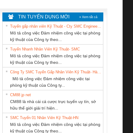
WHITE
TIN TUYỂN DỤNG MỚI
» Xem tất cả
Tuyển gấp nhân viên Kỹ Thuật - Cty SMC Engineering
Mô tả công việc Đảm nhiệm công việc tại phòng
kỹ thuật của Công ty theo...
Tuyển Nhanh Nhân Viên Kỹ Thuật- SMC
CÔNG TY TNHH
CÔNG TY CỔ
CÔNG TY TNHH
 Le An Toàn
Bộ giám sát chuỗi
Bộ giám sát dòng
Bộ ng
Mô tả công việc Đảm nhiệm công việc tại phòng
KINH DOANH
PHẦN TỰ ĐỘNG
THƯƠNG MẠI
enix Contact
tấm pin
điện chuỗi
ray W
kỹ thuật của Công ty theo...
DỊCH VỤ XNK
TIẾN HƯNG
THIÊN ÂN VIỆT
6960 – PSR-
TRANSCLINIC 16I+
TRANSCLINIC 16I+
BAS 
Công Ty SMC Tuyển Gấp Nhân Viên Kỹ Thuật- Hà Nội
PHƯƠNG NAM
NAM
SCP-
1K5 L (2433950000)
(2008130000)
(28
Mô tả công việc Đảm nhiệm công việc tại
/FSP/2X1/1X2
phòng kỹ thuật của Công ty...
CM88 jp net
CÔNG TY TNHH
CONG TY TNHH
CÔNG TY CP TỰ
CM88 là nhà cái cá cược trực tuyến uy tín, sở
THIẾT BỊ CÔNG
TM-DV DAI DONG
ĐỘNG TIẾN
iám sát chuỗi
Bộ chỉnh lưu nguồn
Nẹp nhôm chống
Bộ c
hữu thế giới giải trí hiện...
NGHIỆP NIHON
THANH
HƯNG
tấm pin
điện TRANSCLINIC
trơn Đà Nẵng
giám 
SETSUBI VIỆT
SMC Tuyển 01 Nhân Viên Kỹ Thuật-HN
SCLINIC 16I+
BKE 1K5.4
Sola
NAM
Mô tả công việc Đảm nhiệm công việc tại phòng
 (2502520000)
(7791400879)2. Giá
TRAN
kỹ thuật của Công ty theo...
1K5.4