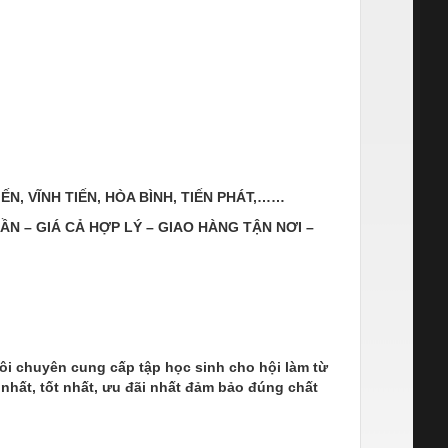
 TIẾN, VĨNH TIẾN, HÒA BÌNH, TIẾN PHÁT,……
N – GIÁ CẢ HỢP LÝ – GIAO HÀNG TẬN NƠI –
ôi chuyên cung cấp tập học sinh cho hội làm từ
 nhất, tốt nhất, ưu đãi nhất đảm bảo đúng chất