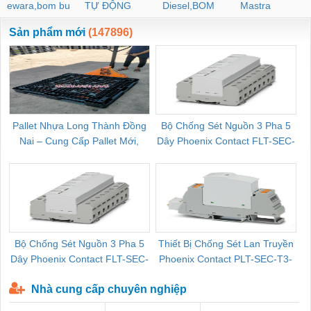
ewara,bom bu
TỰ ĐỘNG
Diesel,BOM
Mastra
ewara
CHUA CHAY
Sản phẩm mới
(147896)
Pallet Nhựa Long Thành Đồng
Bộ Chống Sét Nguồn 3 Pha 5
Nai – Cung Cấp Pallet Mới,
Dây Phoenix Contact FLT-SEC-
C
Pallet Cũ Giá Tốt
P-T1-3S-264/50-FM - 2909589
Bộ Chống Sét Nguồn 3 Pha 5
Thiết Bị Chống Sét Lan Truyền
B
Dây Phoenix Contact FLT-SEC-
Phoenix Contact PLT-SEC-T3-
P-T1-3S-440/35-FM - 2908264
230-FM-PT - 2907928
Nhà cung cấp chuyên nghiệp