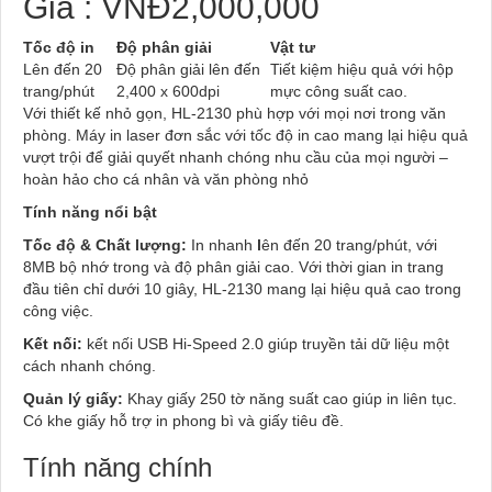
Giá : VNĐ2,000,000
Tốc độ in
Độ phân giải
Vật tư
Lên đến 20
Độ phân giải lên đến
Tiết kiệm hiệu quả với hộp
trang/phút
2,400 x 600dpi
mực công suất cao.
Với thiết kế nhỏ gọn, HL-2130 phù hợp với mọi nơi trong văn
phòng. Máy in laser đơn sắc với tốc độ in cao mang lại hiệu quả
vượt trội để giải quyết nhanh chóng nhu cầu của mọi người –
hoàn hảo cho cá nhân và văn phòng nhỏ
Tính năng nổi bật
Tốc độ & Chất lượng:
In nhanh
l
ên đến 20 trang/phút, với
8MB bộ nhớ trong và độ phân giải cao. Với thời gian in trang
đầu tiên chỉ dưới 10 giây, HL-2130 mang lại hiệu quả cao trong
công việc.
Kết nối:
kết nối USB Hi-Speed 2.0 giúp truyền tải dữ liệu một
cách nhanh chóng.
Quản lý giấy:
Khay giấy 250 tờ năng suất cao giúp in liên tục.
Có khe giấy hỗ trợ in phong bì và giấy tiêu đề.
Tính năng chính