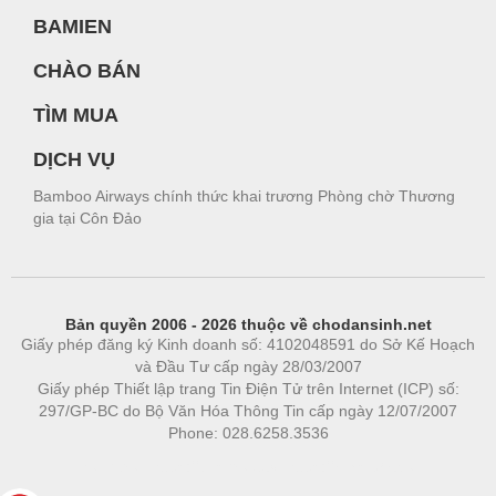
BAMIEN
CHÀO BÁN
TÌM MUA
DỊCH VỤ
Bamboo Airways chính thức khai trương Phòng chờ Thương
gia tại Côn Đảo
Bản quyền 2006 - 2026 thuộc về chodansinh.net
Giấy phép đăng ký Kinh doanh số: 4102048591 do Sở Kế Hoạch
và Đầu Tư cấp ngày 28/03/2007
Giấy phép Thiết lập trang Tin Điện Tử trên Internet (ICP) số:
297/GP-BC do Bộ Văn Hóa Thông Tin cấp ngày 12/07/2007
Phone: 028.6258.3536
Phòng trọ
|
https://bdsgroup.vn
https://kqxs123.com