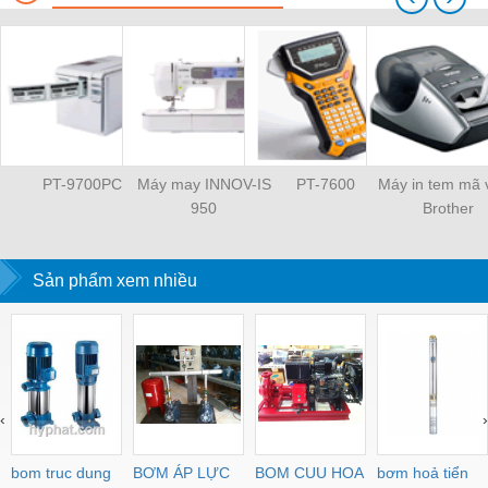
PT-9700PC
Máy may INNOV-IS
PT-7600
Máy in tem mã 
950
Brother
Sản phẩm xem nhiều
‹
›
bom truc dung
BƠM ÁP LỰC
BOM CUU HOA
bơm hoả tiển