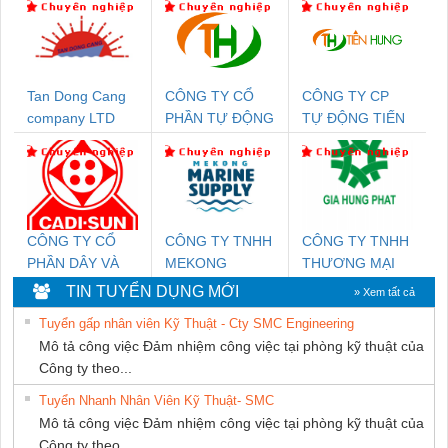
Tan Dong Cang
CÔNG TY CỔ
CÔNG TY CP
company LTD
PHẦN TỰ ĐỘNG
TỰ ĐỘNG TIẾN
TIẾN HƯNG
HƯNG
CÔNG TY CỔ
CÔNG TY TNHH
CÔNG TY TNHH
PHẦN DÂY VÀ
MEKONG
THƯƠNG MẠI
CÁP ĐIỆN
MARINE
DỊCH VỤ KỸ
TIN TUYỂN DỤNG MỚI
» Xem tất cả
THƯỢNG ĐÌNH
SUPPLY
THUẬT ĐIỆN CƠ
Tuyển gấp nhân viên Kỹ Thuật - Cty SMC Engineering
GIA HƯNG
Mô tả công việc Đảm nhiệm công việc tại phòng kỹ thuật của
PHÁT
Công ty theo...
Tuyển Nhanh Nhân Viên Kỹ Thuật- SMC
Mô tả công việc Đảm nhiệm công việc tại phòng kỹ thuật của
Công ty theo...