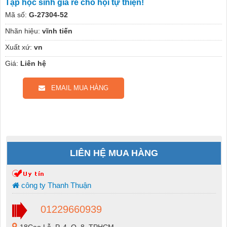
Tập học sinh giá rẻ cho hội tự thiện!
Mã số:
G-27304-52
Nhãn hiệu:
vĩnh tiến
Xuất xứ:
vn
Giá:
Liên hệ
EMAIL MUA HÀNG
LIÊN HỆ MUA HÀNG
công ty Thanh Thuận
01229660939
18Cao Lỗ, P. 4, Q. 8, TPHCM