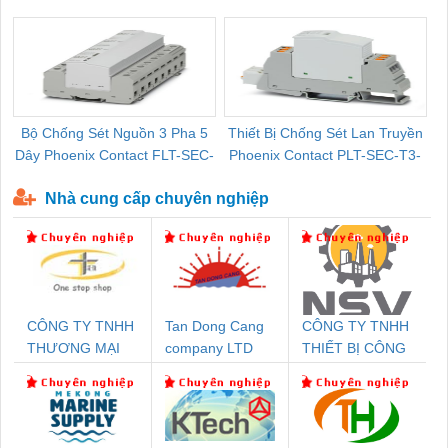
Pallet Cũ Giá Tốt
P-T1-3S-264/50-FM - 2909589
Bộ Chống Sét Nguồn 3 Pha 5
Thiết Bị Chống Sét Lan Truyền
B
Dây Phoenix Contact FLT-SEC-
Phoenix Contact PLT-SEC-T3-
P-T1-3S-440/35-FM - 2908264
230-FM-PT - 2907928
Nhà cung cấp chuyên nghiệp
CÔNG TY TNHH
Tan Dong Cang
CÔNG TY TNHH
THƯƠNG MẠI
company LTD
THIẾT BỊ CÔNG
THIÊN ÂN VIỆT
NGHIỆP NIHON
NAM
SETSUBI VIỆT
NAM