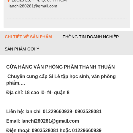
lanchi280281@gmail.com
CHI TIẾT VỀ SẢN PHẨM
THÔNG TIN DOANH NGHIỆP
SẢN PHẨM GỢI Ý
CỬA HÀNG VĂN PHÒNG PHẨM THANH THUẬN
Chuyên cung cấp Sỉ Lẻ tập học sinh, văn phòng
phẩm….
Địa chỉ: 18 cao lỗ- f4- quận 8
Liên hệ: lan chi 01229660939- 0903528081
Email: lanchi280281@gmail.com
Điện thoại: 0903528081 hoặc 01229660939