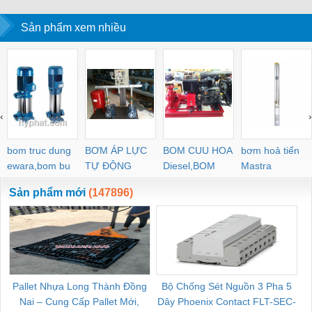
Sản phẩm xem nhiều
‹
›
bom truc dung
BƠM ÁP LỰC
BOM CUU HOA
bơm hoả tiển
ewara,bom bu
TỰ ĐỘNG
Diesel,BOM
Mastra
ewara
CHUA CHAY
Sản phẩm mới
(147896)
Pallet Nhựa Long Thành Đồng
Bộ Chống Sét Nguồn 3 Pha 5
Nai – Cung Cấp Pallet Mới,
Dây Phoenix Contact FLT-SEC-
C