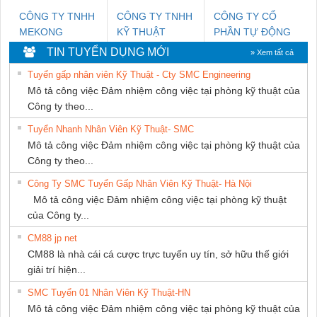
CÔNG TY TNHH
CÔNG TY TNHH
CÔNG TY CỔ
MEKONG
KỸ THUẬT
PHẦN TỰ ĐỘNG
MARINE SUPPLY
KTECH VIỆT
TIẾN HƯNG
TIN TUYỂN DỤNG MỚI
» Xem tất cả
NAM
Tuyển gấp nhân viên Kỹ Thuật - Cty SMC Engineering
Mô tả công việc Đảm nhiệm công việc tại phòng kỹ thuật của
Công ty theo...
Tuyển Nhanh Nhân Viên Kỹ Thuật- SMC
Mô tả công việc Đảm nhiệm công việc tại phòng kỹ thuật của
Công ty theo...
Công Ty SMC Tuyển Gấp Nhân Viên Kỹ Thuật- Hà Nội
Mô tả công việc Đảm nhiệm công việc tại phòng kỹ thuật
của Công ty...
CM88 jp net
CM88 là nhà cái cá cược trực tuyến uy tín, sở hữu thế giới
giải trí hiện...
SMC Tuyển 01 Nhân Viên Kỹ Thuật-HN
Mô tả công việc Đảm nhiệm công việc tại phòng kỹ thuật của