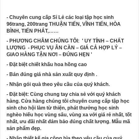
- Chuyên cung cấp Sỉ Lẻ các loại tập học sinh
96trang, 200trang THUẬN TIẾN, VĨNH TIẾN, HÒA
BÌNH, TIẾN PHÁT,……
- PHƯƠNG CHÂM CHÚNG TÔI: ' UY TÍNH – CHẤT
LƯỢNG - PHỤC VỤ ÂN CẦN – GIÁ CẢ HỢP LÝ –
GIAO HÀNG TẬN NƠI – ĐÚNG HẸN '
- Đặt biệt chiết khấu hoa hồng cao
- Bán đúng giá nhà sản xuất quy định .
- Nhận gói quà theo yêu cầu của quý khách.
- Đặt biệt: Cùng chung tay chia sẻ với quý khách
hàng. Cửa hàng chúng tôi chuyên cung cấp tập học
sinh cho hội làm từ thiện, phát thưởng học sinh
nghèo hiếu học vùng sâu, vùng xa với giá rẻ nhất, tốt
nhất, ưu đãi nhất đảm bảo đúng chất lượng. Mẫu mã
sản phẩm đẹp.
- Nhận thiết kế gia công bìa theo yêu cầu của quý