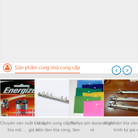
Sản phẩm cùng nhà cung cấp
‹
›
Chuyên sản xuất bìa lá,
chuyên cung cấp linh
Đại lys pin duracell giá
Linh kiện bìa còn
bìa nút..... giá sỉ
kiện làm bìa còng, làm
rẻ
trình ký giá s
sổ