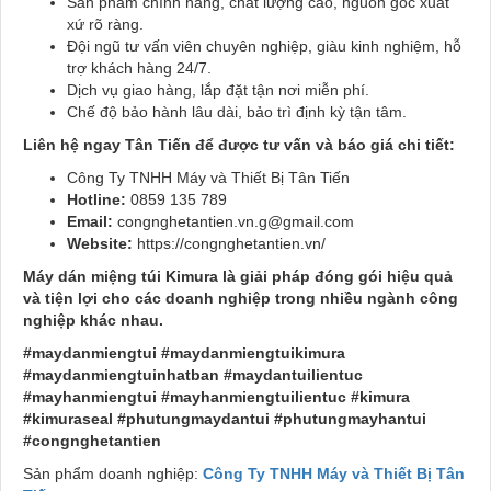
Sản phẩm chính hãng, chất lượng cao, nguồn gốc xuất
xứ rõ ràng.
Đội ngũ tư vấn viên chuyên nghiệp, giàu kinh nghiệm, hỗ
trợ khách hàng 24/7.
Dịch vụ giao hàng, lắp đặt tận nơi miễn phí.
Chế độ bảo hành lâu dài, bảo trì định kỳ tận tâm.
Liên hệ ngay Tân Tiến để được tư vấn và báo giá chi tiết:
Công Ty TNHH Máy và Thiết Bị Tân Tiến
Hotline:
0859 135 789
Email:
congnghetantien.vn.g@gmail.com
Website:
https://congnghetantien.vn/
Máy dán miệng túi Kimura là giải pháp đóng gói hiệu quả
và tiện lợi cho các doanh nghiệp trong nhiều ngành công
nghiệp khác nhau.
#maydanmiengtui #maydanmiengtuikimura
#maydanmiengtuinhatban #maydantuilientuc
#mayhanmiengtui #mayhanmiengtuilientuc #kimura
#kimuraseal #phutungmaydantui #phutungmayhantui
#congnghetantien
Sản phẩm doanh nghiệp:
Công Ty TNHH Máy và Thiết Bị Tân