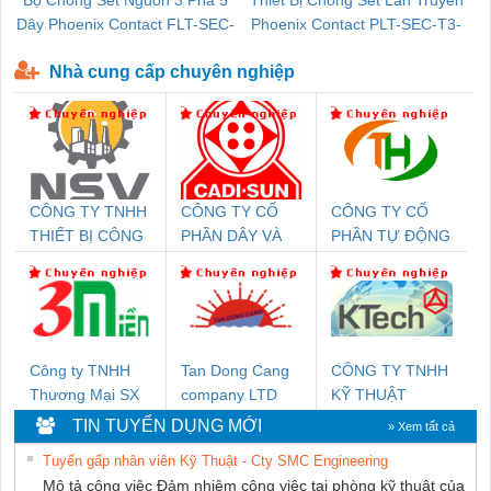
Dây Phoenix Contact FLT-SEC-
Phoenix Contact PLT-SEC-T3-
P-T1-3S-440/35-FM - 2908264
230-FM-PT - 2907928
Nhà cung cấp chuyên nghiệp
CÔNG TY TNHH
CÔNG TY CỔ
CÔNG TY CỔ
THIẾT BỊ CÔNG
PHẦN DÂY VÀ
PHẦN TỰ ĐỘNG
NGHIỆP NIHON
CÁP ĐIỆN
TIẾN HƯNG
SETSUBI VIỆT
THƯỢNG ĐÌNH
NAM
Công ty TNHH
Tan Dong Cang
CÔNG TY TNHH
Thương Mại SX
company LTD
KỸ THUẬT
Ba Miền
KTECH VIỆT
TIN TUYỂN DỤNG MỚI
» Xem tất cả
NAM
Tuyển gấp nhân viên Kỹ Thuật - Cty SMC Engineering
Mô tả công việc Đảm nhiệm công việc tại phòng kỹ thuật của