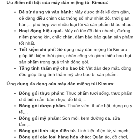
Ưu điểm nổi bật của máy dán miệng túi Kimura:
Dễ sử dụng và vận hành:
Máy được thiết kế đơn giản,
dễ dàng điều chỉnh các thông số như nhiệt độ, thời gian
hàn,... phù hợp với nhiều loại túi và sản phẩm khác nhau.
Hoạt động hiệu quả:
Máy có tốc độ dán nhanh, đường
niêm phong kín, chắc chắn, đảm bảo bảo quản sản phẩm
tốt nhất.
Tiết kiệm chi phí:
Sử dụng máy dán miệng túi Kimura
giúp tiết kiệm thời gian, nhân công và giảm thiểu hao hụt
sản phẩm trong quá trình đóng gói.
Tăng tính thẩm mỹ cho bao bì:
Vệt dán đẹp mắt, đồng
đều giúp tăng tính thẩm mỹ cho bao bì sản phẩm.
Ứng dụng đa dạng của máy dán miệng túi Kimura:
Đóng gói thực phẩm:
Thực phẩm tươi sống, thực phẩm
chế biến sẵn, bánh kẹo, đồ khô,...
Đóng gói dược phẩm:
Thuốc viên, thuốc bột, dụng cụ y
tế,...
Đóng gói mỹ phẩm:
Son môi, kem dưỡng da, sữa
tắm,...
Đóng gói linh kiện điện tử:
Linh kiện điện tử, vi mạch,...
Đóng gói các loại hàng hóa khác:
Quần áo, đồ chơi,