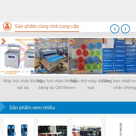
Sản phẩm cùng nhà cung cấp
‹
›
Máy hút chân không
Máy hút chân không
Mẫu thử máy dò kim
Băng keo nhiệt m
sát da
băng tải Old Rivers
loại
chân không
Sản phẩm xem nhiều