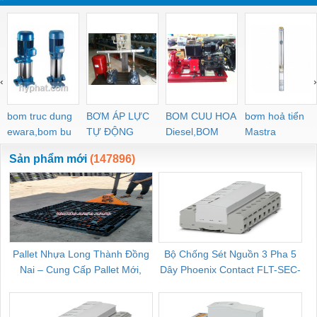
‹
›
bom truc dung
BƠM ÁP LỰC
BOM CUU HOA
bơm hoả tiển
ewara,bom bu
TỰ ĐỘNG
Diesel,BOM
Mastra
ewara
CHUA CHAY
Sản phẩm mới
(147896)
Pallet Nhựa Long Thành Đồng
Bộ Chống Sét Nguồn 3 Pha 5
Nai – Cung Cấp Pallet Mới,
Dây Phoenix Contact FLT-SEC-
C
Pallet Cũ Giá Tốt
P-T1-3S-264/50-FM - 2909589