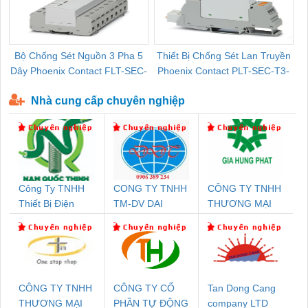
Bộ Chống Sét Nguồn 3 Pha 5
Thiết Bị Chống Sét Lan Truyền
B
Dây Phoenix Contact FLT-SEC-
Phoenix Contact PLT-SEC-T3-
P-T1-3S-440/35-FM - 2908264
230-FM-PT - 2907928
Nhà cung cấp chuyên nghiệp
Công Ty TNHH
CONG TY TNHH
CÔNG TY TNHH
Thiết Bị Điện
TM-DV DAI
THƯƠNG MẠI
Nam Quốc Thịnh
DONG THANH
DỊCH VỤ KỸ
THUẬT ĐIỆN CƠ
GIA HƯNG
PHÁT
CÔNG TY TNHH
CÔNG TY CỔ
Tan Dong Cang
THƯƠNG MẠI
PHẦN TỰ ĐỘNG
company LTD