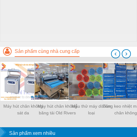
Sản phẩm cùng nhà cung cấp
‹
›
Máy hút chân không
Máy hút chân không
Mẫu thử máy dò kim
Băng keo nhiệt m
sát da
băng tải Old Rivers
loại
chân không
Sản phẩm xem nhiều