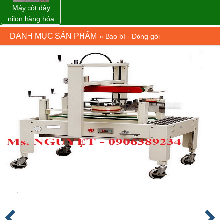
Máy cột dây
nilon hàng hóa
model CY-100
DANH MỤC SẢN PHẨM
»
Bao bì - Đóng gói