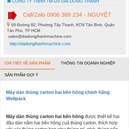
CONG TY TNHH TM-DV DAI DONG THANH
Call/Zalo 0906 389 234 - NGUYỆT
69 Đường B2, Phường Tây Thạnh, KCN Tân Bình, Quận
Tân Phú, TP HCM
sales@daidongthanhmachine.com
http://daidongthanhmachine.com
CHI TIẾT VỀ SẢN PHẨM
THÔNG TIN DOANH NGHIỆP
SẢN PHẨM GỢI Ý
Máy dán thùng carton hai bên hông chính hãng
Wellpack
Máy dán thùng carton hai bên hông
được
thiết kế hai
đầu dán nằm hai bên hông cuả thùng carton, thích hợp