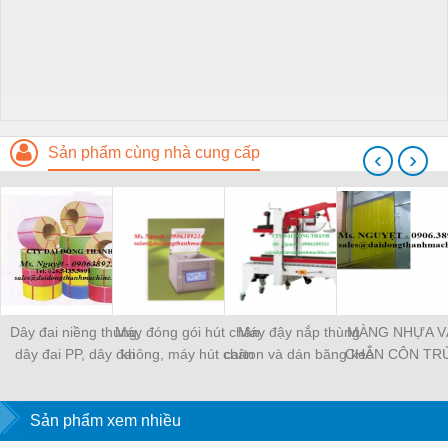
Sản phẩm cùng nhà cung cấp
‹
›
Dây đai niềng thùng,
Máy đóng gói hút chân
Máy đậy nắp thùng
MÀNG NHỰA V
dây đai PP, dây đai
không, máy hút chân
carton và dán băng keo
CHẮN CÔN TR
nhựa
không một buồng hút
tự động
MÀNG CHỊU N
KHO LẠNH, rèm
Sản phẩm xem nhiều
PVC