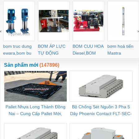
‹
›
bom truc dung
BƠM ÁP LỰC
BOM CUU HOA
bơm hoả tiển
ewara,bom bu
TỰ ĐỘNG
Diesel,BOM
Mastra
ewara
CHUA CHAY
Sản phẩm mới
(147896)
Pallet Nhựa Long Thành Đồng
Bộ Chống Sét Nguồn 3 Pha 5
Nai – Cung Cấp Pallet Mới,
Dây Phoenix Contact FLT-SEC-
C
Pallet Cũ Giá Tốt
P-T1-3S-264/50-FM - 2909589