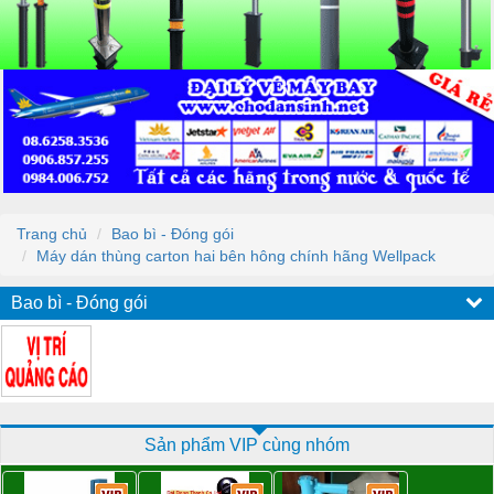
Trang chủ
Bao bì - Đóng gói
Máy dán thùng carton hai bên hông chính hãng Wellpack
Bao bì - Đóng gói
Sản phẩm VIP cùng nhóm