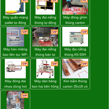
Máy quấn màng
Máy đai niềng
Máy đóng ghim
pallet tự động
thùng tự động
thùng carton
WP-55 chính
DBA-80A Đài
dùng khí nén giá
hãng Wellpack
Loan giá rẻ
tốt
giá tốt
Máy hàn miệng
Máy đai niềng
Máy đai niềng
bao liên tục WP-
thùng bán tự
thùng AS-50H
1200V chính
động D53XS2
Wellpack
hãng giá tốt
của hãng
Strapack Nhật
Máy đóng đai
Máy dán băng
Kim bấm thùng
nhựa dùng hơi
keo hai bên hông
carton 35x18 có
khí nén WP-20
thùng carton
sẵn giá rẻ toàn
WP-5050SA giá
quốc
rẻ Miền Nam