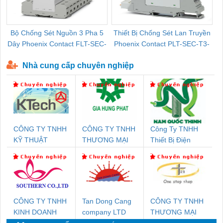
Bộ Chống Sét Nguồn 3 Pha 5
Thiết Bị Chống Sét Lan Truyền
B
Dây Phoenix Contact FLT-SEC-
Phoenix Contact PLT-SEC-T3-
P-T1-3S-440/35-FM - 2908264
230-FM-PT - 2907928
Nhà cung cấp chuyên nghiệp
CÔNG TY TNHH
CÔNG TY TNHH
Công Ty TNHH
KỸ THUẬT
THƯƠNG MẠI
Thiết Bị Điện
KTECH VIỆT
DỊCH VỤ KỸ
Nam Quốc Thịnh
NAM
THUẬT ĐIỆN CƠ
GIA HƯNG
PHÁT
CÔNG TY TNHH
Tan Dong Cang
CÔNG TY TNHH
KINH DOANH
company LTD
THƯƠNG MẠI
DỊCH VỤ XNK
THIÊN ÂN VIỆT