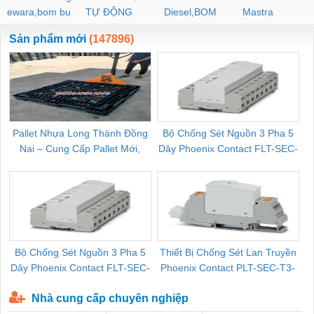
ewara,bom bu
TỰ ĐỘNG
Diesel,BOM
Mastra
ewara
CHUA CHAY
Sản phẩm mới
(147896)
Pallet Nhựa Long Thành Đồng
Bộ Chống Sét Nguồn 3 Pha 5
Nai – Cung Cấp Pallet Mới,
Dây Phoenix Contact FLT-SEC-
C
Pallet Cũ Giá Tốt
P-T1-3S-264/50-FM - 2909589
Bộ Chống Sét Nguồn 3 Pha 5
Thiết Bị Chống Sét Lan Truyền
B
Dây Phoenix Contact FLT-SEC-
Phoenix Contact PLT-SEC-T3-
P-T1-3S-440/35-FM - 2908264
230-FM-PT - 2907928
Nhà cung cấp chuyên nghiệp