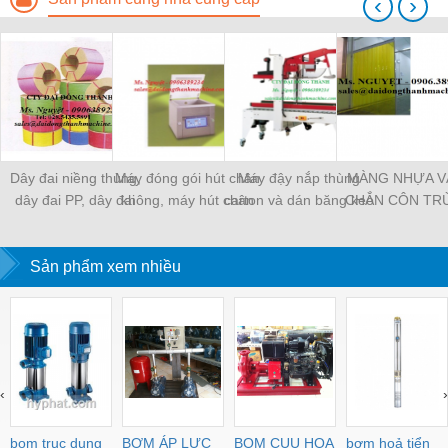
‹
›
Dây đai niềng thùng,
Máy đóng gói hút chân
Máy đậy nắp thùng
MÀNG NHỰA V
dây đai PP, dây đai
không, máy hút chân
carton và dán băng keo
CHẮN CÔN TR
nhựa
không một buồng hút
tự động
MÀNG CHỊU N
KHO LẠNH, rèm
Sản phẩm xem nhiều
PVC
‹
›
bom truc dung
BƠM ÁP LỰC
BOM CUU HOA
bơm hoả tiển