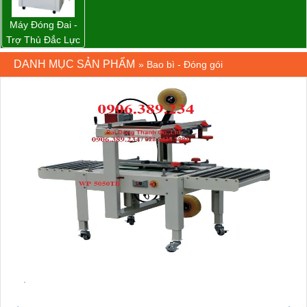
Máy Đóng Đai -
Trợ Thủ Đắc Lực
Cho Mọi Doanh
DANH MỤC SẢN PHẨM
»
Bao bì - Đóng gói
Nghiệp Trong
Khâu Đóng Gói