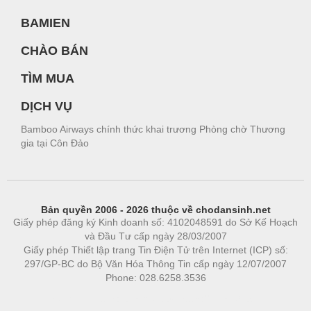
BAMIEN
CHÀO BÁN
TÌM MUA
DỊCH VỤ
Bamboo Airways chính thức khai trương Phòng chờ Thương
gia tại Côn Đảo
Bản quyền 2006 - 2026 thuộc về chodansinh.net
Giấy phép đăng ký Kinh doanh số: 4102048591 do Sở Kế Hoạch
và Đầu Tư cấp ngày 28/03/2007
Giấy phép Thiết lập trang Tin Điện Tử trên Internet (ICP) số:
297/GP-BC do Bộ Văn Hóa Thông Tin cấp ngày 12/07/2007
Phone: 028.6258.3536
Phòng trọ
|
https://bdsgroup.vn
https://kqxs123.com