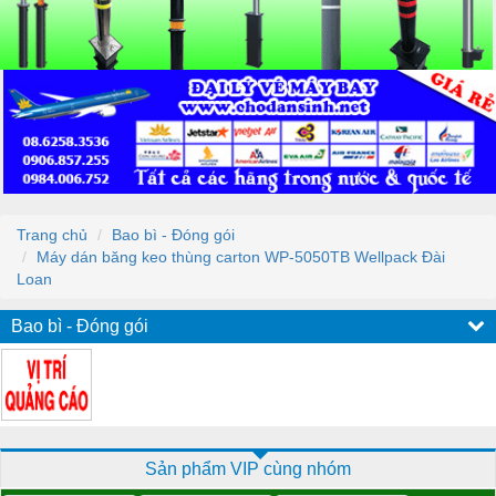
Trang chủ
Bao bì - Đóng gói
Máy dán băng keo thùng carton WP-5050TB Wellpack Đài
Loan
Bao bì - Đóng gói
Sản phẩm VIP cùng nhóm