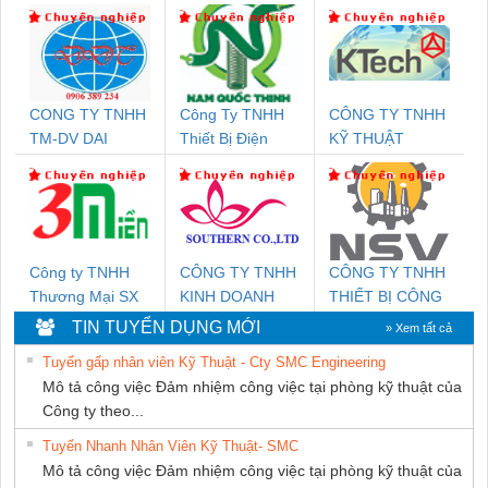
CONG TY TNHH
Công Ty TNHH
CÔNG TY TNHH
TM-DV DAI
Thiết Bị Điện
KỸ THUẬT
DONG THANH
Nam Quốc Thịnh
KTECH VIỆT
NAM
Công ty TNHH
CÔNG TY TNHH
CÔNG TY TNHH
Thương Mại SX
KINH DOANH
THIẾT BỊ CÔNG
Ba Miền
DỊCH VỤ XNK
NGHIỆP NIHON
TIN TUYỂN DỤNG MỚI
» Xem tất cả
PHƯƠNG NAM
SETSUBI VIỆT
Tuyển gấp nhân viên Kỹ Thuật - Cty SMC Engineering
NAM
Mô tả công việc Đảm nhiệm công việc tại phòng kỹ thuật của
Công ty theo...
Tuyển Nhanh Nhân Viên Kỹ Thuật- SMC
Mô tả công việc Đảm nhiệm công việc tại phòng kỹ thuật của