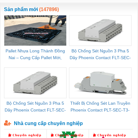
ewara
CHUA CHAY
Sản phẩm mới
(147896)
Pallet Nhựa Long Thành Đồng
Bộ Chống Sét Nguồn 3 Pha 5
Nai – Cung Cấp Pallet Mới,
Dây Phoenix Contact FLT-SEC-
C
Pallet Cũ Giá Tốt
P-T1-3S-264/50-FM - 2909589
Bộ Chống Sét Nguồn 3 Pha 5
Thiết Bị Chống Sét Lan Truyền
B
Dây Phoenix Contact FLT-SEC-
Phoenix Contact PLT-SEC-T3-
P-T1-3S-440/35-FM - 2908264
230-FM-PT - 2907928
Nhà cung cấp chuyên nghiệp