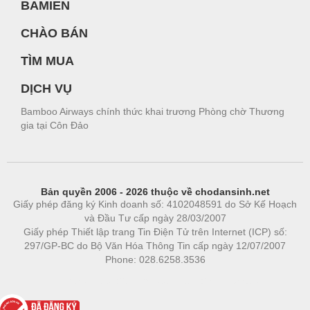
BAMIEN
CHÀO BÁN
TÌM MUA
DỊCH VỤ
Bamboo Airways chính thức khai trương Phòng chờ Thương
gia tại Côn Đảo
Bản quyền 2006 - 2026 thuộc về chodansinh.net
Giấy phép đăng ký Kinh doanh số: 4102048591 do Sở Kế Hoạch
và Đầu Tư cấp ngày 28/03/2007
Giấy phép Thiết lập trang Tin Điện Tử trên Internet (ICP) số:
297/GP-BC do Bộ Văn Hóa Thông Tin cấp ngày 12/07/2007
Phone: 028.6258.3536
Phòng trọ
|
https://bdsgroup.vn
https://kqxs123.com