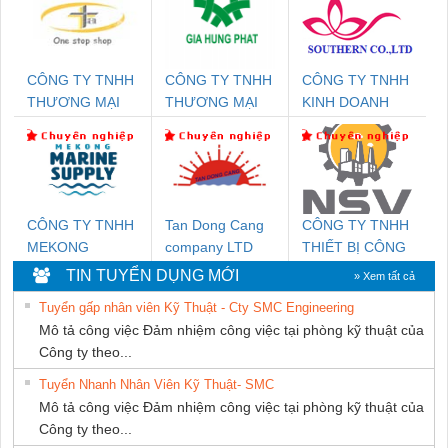
CÔNG TY TNHH
CÔNG TY TNHH
CÔNG TY TNHH
THƯƠNG MẠI
THƯƠNG MẠI
KINH DOANH
THIÊN ÂN VIỆT
DỊCH VỤ KỸ
DỊCH VỤ XNK
NAM
THUẬT ĐIỆN CƠ
PHƯƠNG NAM
GIA HƯNG
PHÁT
CÔNG TY TNHH
Tan Dong Cang
CÔNG TY TNHH
MEKONG
company LTD
THIẾT BỊ CÔNG
MARINE SUPPLY
NGHIỆP NIHON
TIN TUYỂN DỤNG MỚI
» Xem tất cả
SETSUBI VIỆT
Tuyển gấp nhân viên Kỹ Thuật - Cty SMC Engineering
NAM
Mô tả công việc Đảm nhiệm công việc tại phòng kỹ thuật của
Công ty theo...
Tuyển Nhanh Nhân Viên Kỹ Thuật- SMC
Mô tả công việc Đảm nhiệm công việc tại phòng kỹ thuật của
Công ty theo...