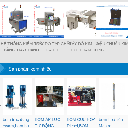
HỆ THỐNG KIỂM TRA
MÁY DÒ TẠP CHẤT
MÁY DÒ KIM LOẠI
MẪU CHUẨN KIM
BẰNG TIA-X DÀNH
CÀ PHÊ
THỰC PHẨM ĐÓNG
CHO SẢN PHẨM
GÓI
ĐÓNG GÓI
Sản phẩm xem nhiều
‹
›
bom truc dung
BƠM ÁP LỰC
BOM CUU HOA
bơm hoả tiển
ewara,bom bu
TỰ ĐỘNG
Diesel,BOM
Mastra