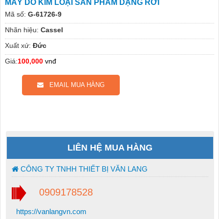
MÁY DÒ KIM LOẠI SẢN PHẨM DẠNG RƠI
Mã số:
G-61726-9
Nhãn hiệu:
Cassel
Xuất xứ:
Đức
Giá:
100,000
vnđ
EMAIL MUA HÀNG
LIÊN HỆ MUA HÀNG
CÔNG TY TNHH THIẾT BỊ VĂN LANG
0909178528
https://vanlangvn.com