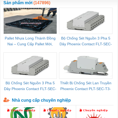
Sản phẩm mới
(147896)
Pallet Nhựa Long Thành Đồng
Bộ Chống Sét Nguồn 3 Pha 5
Nai – Cung Cấp Pallet Mới,
Dây Phoenix Contact FLT-SEC-
C
Pallet Cũ Giá Tốt
P-T1-3S-264/50-FM - 2909589
Bộ Chống Sét Nguồn 3 Pha 5
Thiết Bị Chống Sét Lan Truyền
B
Dây Phoenix Contact FLT-SEC-
Phoenix Contact PLT-SEC-T3-
P-T1-3S-440/35-FM - 2908264
230-FM-PT - 2907928
Nhà cung cấp chuyên nghiệp