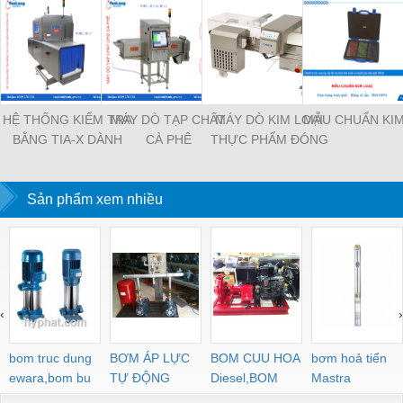
HỆ THỐNG KIỂM TRA
MÁY DÒ TẠP CHẤT
MÁY DÒ KIM LOẠI
MẪU CHUẨN KIM
BẰNG TIA-X DÀNH
CÀ PHÊ
THỰC PHẨM ĐÓNG
CHO SẢN PHẨM
GÓI
ĐÓNG GÓI
Sản phẩm xem nhiều
‹
›
bom truc dung
BƠM ÁP LỰC
BOM CUU HOA
bơm hoả tiển
ewara,bom bu
TỰ ĐỘNG
Diesel,BOM
Mastra
ewara
CHUA CHAY