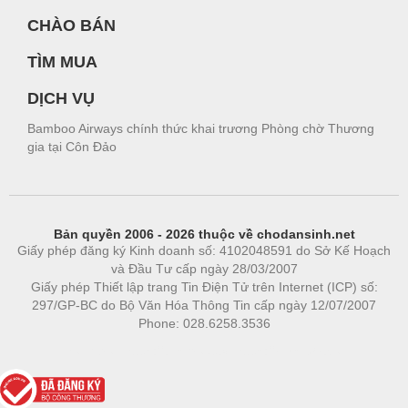
CHÀO BÁN
TÌM MUA
DỊCH VỤ
Bamboo Airways chính thức khai trương Phòng chờ Thương
gia tại Côn Đảo
Bản quyền 2006 - 2026 thuộc về chodansinh.net
Giấy phép đăng ký Kinh doanh số: 4102048591 do Sở Kế Hoạch
và Đầu Tư cấp ngày 28/03/2007
Giấy phép Thiết lập trang Tin Điện Tử trên Internet (ICP) số:
297/GP-BC do Bộ Văn Hóa Thông Tin cấp ngày 12/07/2007
Phone: 028.6258.3536
Phòng trọ
|
https://bdsgroup.vn
https://kqxs123.com