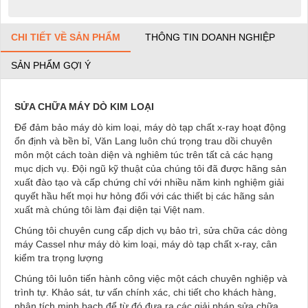
CHI TIẾT VỀ SẢN PHẨM
THÔNG TIN DOANH NGHIỆP
SẢN PHẨM GỢI Ý
SỬA CHỮA MÁY DÒ KIM LOẠI
Để đảm bảo máy dò kim loại, máy dò tạp chất x-ray hoạt động
ổn định và bền bỉ, Văn Lang luôn chú trọng trau dồi chuyên
môn một cách toàn diện và nghiêm túc trên tất cả các hạng
mục dịch vụ. Đội ngũ kỹ thuật của chúng tôi đã được hãng sản
xuất đào tạo và cấp chứng chỉ với nhiều năm kinh nghiệm giải
quyết hầu hết mọi hư hỏng đối với các thiết bị các hãng sản
xuất mà chúng tôi làm đại diện tại Việt nam.
Chúng tôi chuyên cung cấp dịch vụ bảo trì, sửa chữa các dòng
máy Cassel như máy dò kim loại, máy dò tạp chất x-ray, cân
kiểm tra trọng lượng
Chúng tôi luôn tiến hành công việc một cách chuyên nghiệp và
trình tự. Khảo sát, tư vấn chính xác, chi tiết cho khách hàng,
phân tích minh bạch để từ đó đưa ra các giải pháp sửa chữa