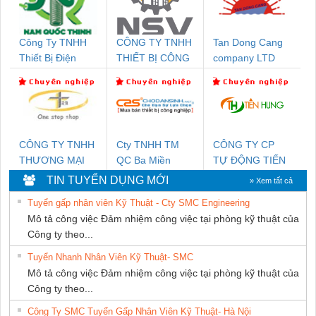
Công Ty TNHH
CÔNG TY TNHH
Tan Dong Cang
Thiết Bị Điện
THIẾT BỊ CÔNG
company LTD
Nam Quốc Thịnh
NGHIỆP NIHON
SETSUBI VIỆT
NAM
CÔNG TY TNHH
Cty TNHH TM
CÔNG TY CP
THƯƠNG MẠI
QC Ba Miền
TỰ ĐỘNG TIẾN
THIÊN ÂN VIỆT
HƯNG
TIN TUYỂN DỤNG MỚI
» Xem tất cả
NAM
Tuyển gấp nhân viên Kỹ Thuật - Cty SMC Engineering
Mô tả công việc Đảm nhiệm công việc tại phòng kỹ thuật của
Công ty theo...
Tuyển Nhanh Nhân Viên Kỹ Thuật- SMC
Mô tả công việc Đảm nhiệm công việc tại phòng kỹ thuật của
Công ty theo...
Công Ty SMC Tuyển Gấp Nhân Viên Kỹ Thuật- Hà Nội