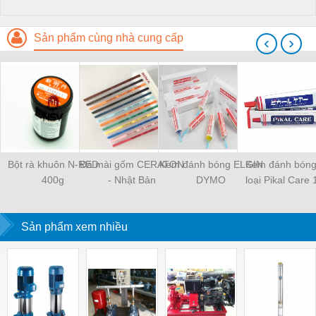
Sản phẩm cùng nhà cung cấp
‹
›
Bột rà khuôn N-RED
Đá mài gốm CERATON
Kem đánh bóng ELGIN
Kem đánh bóng
400g
- Nhật Bản
DYMO
loại Pikal Care
Sản phẩm xem nhiều