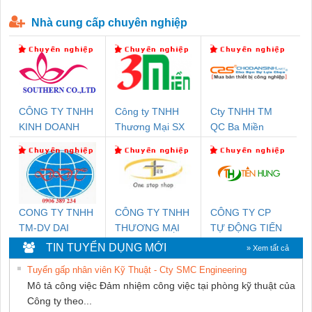
P-T1-3S-440/35-FM - 2908264
230-FM-PT - 2907928
Nhà cung cấp chuyên nghiệp
CÔNG TY TNHH
Công ty TNHH
Cty TNHH TM
KINH DOANH
Thương Mại SX
QC Ba Miền
DỊCH VỤ XNK
Ba Miền
PHƯƠNG NAM
CONG TY TNHH
CÔNG TY TNHH
CÔNG TY CP
TM-DV DAI
THƯƠNG MẠI
TỰ ĐỘNG TIẾN
DONG THANH
THIÊN ÂN VIỆT
HƯNG
TIN TUYỂN DỤNG MỚI
» Xem tất cả
NAM
Tuyển gấp nhân viên Kỹ Thuật - Cty SMC Engineering
Mô tả công việc Đảm nhiệm công việc tại phòng kỹ thuật của
Công ty theo...