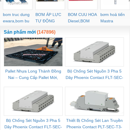
‹
›
bom truc dung
BƠM ÁP LỰC
BOM CUU HOA
bơm hoả tiển
ewara,bom bu
TỰ ĐỘNG
Diesel,BOM
Mastra
ewara
CHUA CHAY
Sản phẩm mới
(147896)
Pallet Nhựa Long Thành Đồng
Bộ Chống Sét Nguồn 3 Pha 5
Nai – Cung Cấp Pallet Mới,
Dây Phoenix Contact FLT-SEC-
C
Pallet Cũ Giá Tốt
P-T1-3S-264/50-FM - 2909589
Bộ Chống Sét Nguồn 3 Pha 5
Thiết Bị Chống Sét Lan Truyền
B
Dây Phoenix Contact FLT-SEC-
Phoenix Contact PLT-SEC-T3-