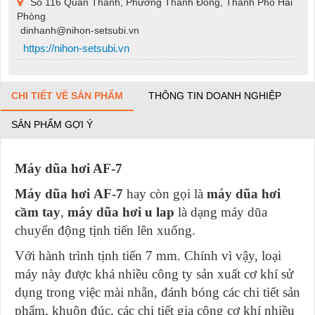
Số 116 Quán Thánh, Phường Thành Đông, Thành Phố Hải
Phòng
dinhanh@nihon-setsubi.vn
https://nihon-setsubi.vn
CHI TIẾT VỀ SẢN PHẨM
THÔNG TIN DOANH NGHIỆP
SẢN PHẨM GỢI Ý
Máy dũa hơi AF-7
Máy dũa hơi AF-7
hay còn gọi là
máy dũa hơi
cầm tay
,
máy
dũa hơi u lap
là dạng máy dũa
chuyển động tịnh tiến lên xuống.
Với hành trình tịnh tiến 7 mm. Chính vì vậy, loại
máy này được khá nhiều công ty sản xuất cơ khí sử
dụng trong việc mài nhẵn, đánh bóng các chi tiết sản
phẩm, khuôn đúc, các chi tiết gia công cơ khí nhiều