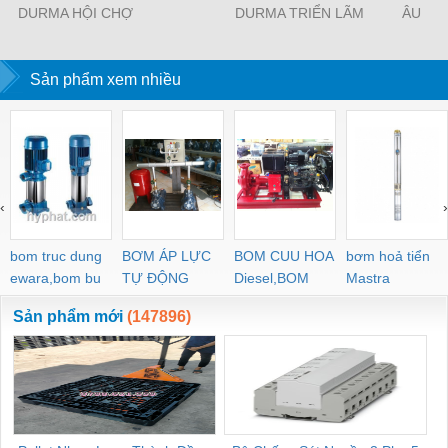
DURMA HỘI CHỢ
DURMA TRIỂN LÃM
ÂU
TRIỂN LÃM MÁY
2015
CÔNG CỤ MTA 2015
Sản phẩm xem nhiều
‹
›
bom truc dung
BƠM ÁP LỰC
BOM CUU HOA
bơm hoả tiển
ewara,bom bu
TỰ ĐỘNG
Diesel,BOM
Mastra
ewara
CHUA CHAY
Sản phẩm mới
(147896)