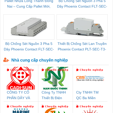
Pallet Nhựa Long Thành Đồng
Bộ Chống Sét Nguồn 3 Pha 5
Nai – Cung Cấp Pallet Mới,
Dây Phoenix Contact FLT-SEC-
C
Pallet Cũ Giá Tốt
P-T1-3S-264/50-FM - 2909589
Bộ Chống Sét Nguồn 3 Pha 5
Thiết Bị Chống Sét Lan Truyền
B
Dây Phoenix Contact FLT-SEC-
Phoenix Contact PLT-SEC-T3-
P-T1-3S-440/35-FM - 2908264
230-FM-PT - 2907928
Nhà cung cấp chuyên nghiệp
CÔNG TY CỔ
Công Ty TNHH
Cty TNHH TM
PHẦN DÂY VÀ
Thiết Bị Điện
QC Ba Miền
CÁP ĐIỆN
Nam Quốc Thịnh
THƯỢNG ĐÌNH