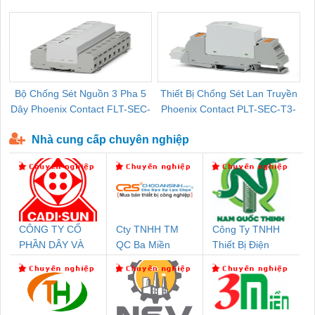
Pallet Cũ Giá Tốt
P-T1-3S-264/50-FM - 2909589
Bộ Chống Sét Nguồn 3 Pha 5
Thiết Bị Chống Sét Lan Truyền
B
Dây Phoenix Contact FLT-SEC-
Phoenix Contact PLT-SEC-T3-
P-T1-3S-440/35-FM - 2908264
230-FM-PT - 2907928
Nhà cung cấp chuyên nghiệp
CÔNG TY CỔ
Cty TNHH TM
Công Ty TNHH
PHẦN DÂY VÀ
QC Ba Miền
Thiết Bị Điện
CÁP ĐIỆN
Nam Quốc Thịnh
THƯỢNG ĐÌNH