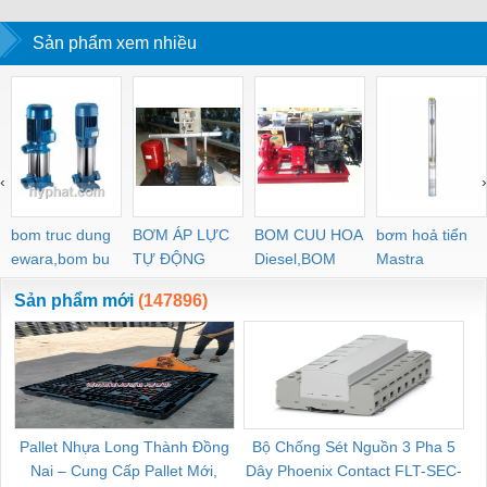
CÔNG CỤ MTA 2015
Sản phẩm xem nhiều
‹
›
bom truc dung
BƠM ÁP LỰC
BOM CUU HOA
bơm hoả tiển
ewara,bom bu
TỰ ĐỘNG
Diesel,BOM
Mastra
ewara
CHUA CHAY
Sản phẩm mới
(147896)
Pallet Nhựa Long Thành Đồng
Bộ Chống Sét Nguồn 3 Pha 5
Nai – Cung Cấp Pallet Mới,
Dây Phoenix Contact FLT-SEC-
C