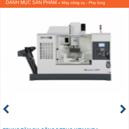
DANH MỤC SẢN PHẨM
»
Máy công cụ - Phụ tùng