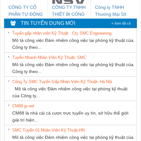
CÔNG TY CỔ
CÔNG TY TNHH
Công ty TNHH
PHẦN TỰ ĐỘNG
THIẾT BỊ CÔNG
Thương Mại SX
TIẾN HƯNG
NGHIỆP NIHON
Ba Miền
TIN TUYỂN DỤNG MỚI
» Xem tất cả
SETSUBI VIỆT
Tuyển gấp nhân viên Kỹ Thuật - Cty SMC Engineering
NAM
Mô tả công việc Đảm nhiệm công việc tại phòng kỹ thuật của
Công ty theo...
Tuyển Nhanh Nhân Viên Kỹ Thuật- SMC
Mô tả công việc Đảm nhiệm công việc tại phòng kỹ thuật của
Công ty theo...
Công Ty SMC Tuyển Gấp Nhân Viên Kỹ Thuật- Hà Nội
Mô tả công việc Đảm nhiệm công việc tại phòng kỹ thuật
của Công ty...
CM88 jp net
CM88 là nhà cái cá cược trực tuyến uy tín, sở hữu thế giới
giải trí hiện...
SMC Tuyển 01 Nhân Viên Kỹ Thuật-HN
Mô tả công việc Đảm nhiệm công việc tại phòng kỹ thuật của