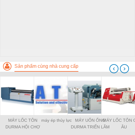
Sản phẩm cùng nhà cung cấp
‹
›
MÁY LỐC TÔN
máy ép thủy lực
MÁY UỐN ỐNG
MÁY LỐC TÔN 
DURMA HỘI CHỢ
DURMA TRIỂN LÃM
ÂU
TRIỂN LÃM MÁY
2015