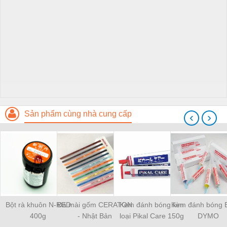
Sản phẩm cùng nhà cung cấp
‹
›
Bột rà khuôn N-RED
Đá mài gốm CERATON
Kem đánh bóng kim
Kem đánh bóng 
400g
- Nhật Bản
loại Pikal Care 150g
DYMO