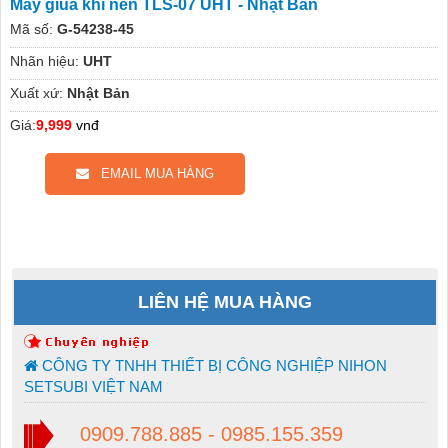
Máy giũa khí nén TLS-07 UHT - Nhật Bản
Mã số:
G-54238-45
Nhãn hiệu:
UHT
Xuất xứ:
Nhật Bản
Giá:
9,999
vnđ
EMAIL MUA HÀNG
LIÊN HỆ MUA HÀNG
CÔNG TY TNHH THIẾT BỊ CÔNG NGHIỆP NIHON
SETSUBI VIỆT NAM
0909.788.885 - 0985.155.359