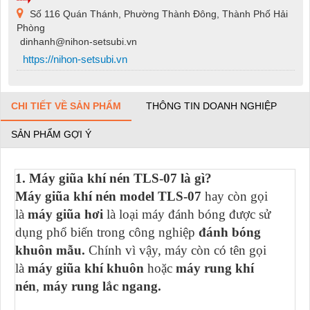
Số 116 Quán Thánh, Phường Thành Đông, Thành Phố Hải
Phòng
dinhanh@nihon-setsubi.vn
https://nihon-setsubi.vn
CHI TIẾT VỀ SẢN PHẨM
THÔNG TIN DOANH NGHIỆP
SẢN PHẨM GỢI Ý
1. Máy giũa khí nén TLS-07 là gì?
Máy giũa khí nén model TLS-07
hay còn gọi
là
máy giũa hơi
là loại máy đánh bóng được sử
dụng phổ biến trong công nghiệp
đánh bóng
khuôn mẫu.
Chính vì vậy, máy còn có tên gọi
là
máy giũa khí khuôn
hoặc
máy rung khí
nén
,
máy rung lắc ngang.