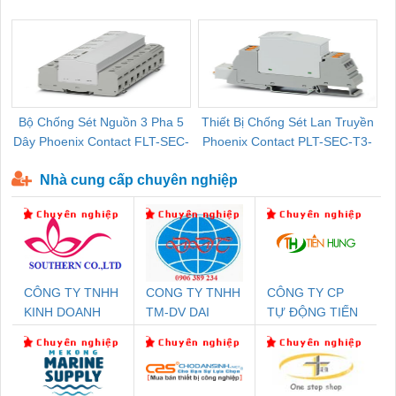
Pallet Cũ Giá Tốt
P-T1-3S-264/50-FM - 2909589
Bộ Chống Sét Nguồn 3 Pha 5
Thiết Bị Chống Sét Lan Truyền
B
Dây Phoenix Contact FLT-SEC-
Phoenix Contact PLT-SEC-T3-
P-T1-3S-440/35-FM - 2908264
230-FM-PT - 2907928
Nhà cung cấp chuyên nghiệp
CÔNG TY TNHH
CONG TY TNHH
CÔNG TY CP
KINH DOANH
TM-DV DAI
TỰ ĐỘNG TIẾN
DỊCH VỤ XNK
DONG THANH
HƯNG
PHƯƠNG NAM