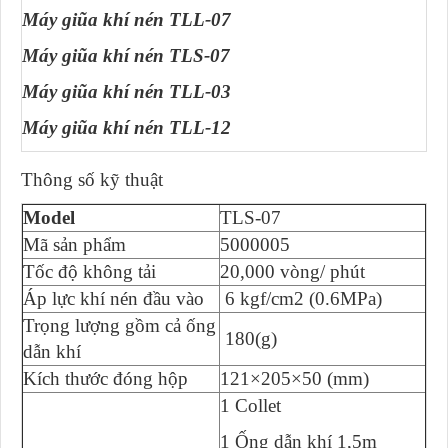
Máy giũa khí nén TLL-07
Máy giũa khí nén TLS-07
Máy giũa khí nén TLL-03
Máy giũa khí nén TLL-12
Thông số kỹ thuật
Model
TLS-07
Mã sản phẩm
5000005
Tốc độ không tải
20,000 vòng/ phút
Áp lực khí nén đầu vào
6 kgf/cm2 (0.6MPa)
Trọng lượng gồm cả ống
180(g)
dẫn khí
Kích thước đóng hộp
121×205×50 (mm)
1 Collet
1 Ống dẫn khí 1,5m