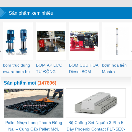
Sản phẩm xem nhiều
‹
›
bom truc dung
BƠM ÁP LỰC
BOM CUU HOA
bơm hoả tiển
ewara,bom bu
TỰ ĐỘNG
Diesel,BOM
Mastra
ewara
CHUA CHAY
Sản phẩm mới
(147896)
Pallet Nhựa Long Thành Đồng
Bộ Chống Sét Nguồn 3 Pha 5
Nai – Cung Cấp Pallet Mới,
Dây Phoenix Contact FLT-SEC-
C