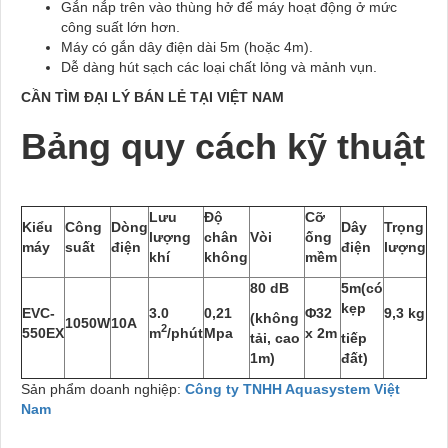
Gắn nắp trên vào thùng hở để máy hoạt động ở mức
công suất lớn hơn.
Máy có gắn dây điện dài 5m (hoặc 4m).
Dễ dàng hút sạch các loại chất lỏng và mảnh vụn.
CẦN TÌM ĐẠI LÝ BÁN LẺ TẠI VIỆT NAM
Bảng quy cách kỹ thuật
Lưu
Độ
Cỡ
Kiểu
Công
Dòng
Dây
Trọng
lượng
chân
Vòi
ống
máy
suất
điện
điện
lượng
khí
không
mềm
80 dB
5m
(có
kẹp
EVC-
3.0
0,21
Φ32
9,3 kg
(không
1050W
10A
2
550EX
m
/phút
Mpa
x 2m
tải, cao
tiếp
1m)
đất)
Sản phẩm doanh nghiệp:
Công ty TNHH Aquasystem Việt
Nam