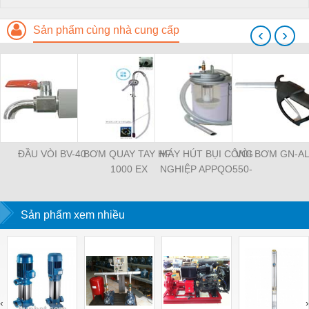
Sản phẩm cùng nhà cung cấp
‹
›
ĐẦU VÒI BV-40
BƠM QUAY TAY HF-
MÁY HÚT BỤI CÔNG
VÒI BƠM GN-A
1000 EX
NGHIỆP APPQO550-
OIL EX
Sản phẩm xem nhiều
‹
›