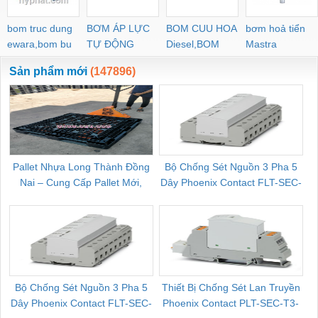
bom truc dung
BƠM ÁP LỰC
BOM CUU HOA
bơm hoả tiển
ewara,bom bu
TỰ ĐỘNG
Diesel,BOM
Mastra
ewara
CHUA CHAY
Sản phẩm mới
(147896)
Pallet Nhựa Long Thành Đồng
Bộ Chống Sét Nguồn 3 Pha 5
Nai – Cung Cấp Pallet Mới,
Dây Phoenix Contact FLT-SEC-
C
Pallet Cũ Giá Tốt
P-T1-3S-264/50-FM - 2909589
Bộ Chống Sét Nguồn 3 Pha 5
Thiết Bị Chống Sét Lan Truyền
B
Dây Phoenix Contact FLT-SEC-
Phoenix Contact PLT-SEC-T3-