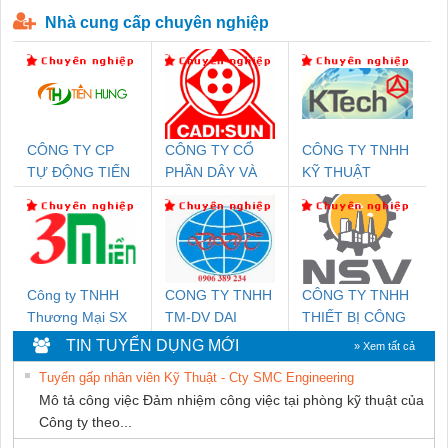
P-T1-3S-440/35-FM - 2908264
230-FM-PT - 2907928
Nhà cung cấp chuyên nghiệp
CÔNG TY CP
CÔNG TY CỔ
CÔNG TY TNHH
TỰ ĐỘNG TIẾN
PHẦN DÂY VÀ
KỸ THUẬT
HƯNG
CÁP ĐIỆN
KTECH VIỆT
THƯỢNG ĐÌNH
NAM
Công ty TNHH
CONG TY TNHH
CÔNG TY TNHH
Thương Mại SX
TM-DV DAI
THIẾT BỊ CÔNG
Ba Miền
DONG THANH
NGHIỆP NIHON
TIN TUYỂN DỤNG MỚI
» Xem tất cả
SETSUBI VIỆT
Tuyển gấp nhân viên Kỹ Thuật - Cty SMC Engineering
NAM
Mô tả công việc Đảm nhiệm công việc tại phòng kỹ thuật của
Công ty theo...