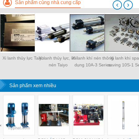
Sản phẩm cùng nhà cung cấp
‹
›
Xi lanh thủy lực Taiyo
Xi lanh thủy lực, khí
Xi lanh khí nén thông
Xi lanh khí sp
nén Taiyo
dụng 10A-3 Series
saving 10S-1 Se
Sản phẩm xem nhiều
‹
›