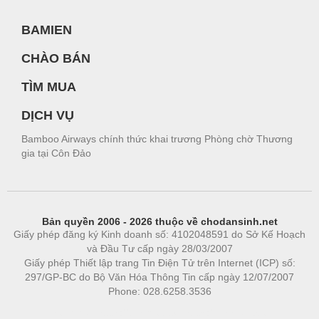
BAMIEN
CHÀO BÁN
TÌM MUA
DỊCH VỤ
Bamboo Airways chính thức khai trương Phòng chờ Thương
gia tại Côn Đảo
Bản quyền 2006 - 2026 thuộc về chodansinh.net
Giấy phép đăng ký Kinh doanh số: 4102048591 do Sở Kế Hoạch
và Đầu Tư cấp ngày 28/03/2007
Giấy phép Thiết lập trang Tin Điện Tử trên Internet (ICP) số:
297/GP-BC do Bộ Văn Hóa Thông Tin cấp ngày 12/07/2007
Phone: 028.6258.3536
Phòng trọ
|
https://bdsgroup.vn
https://kqxs123.com