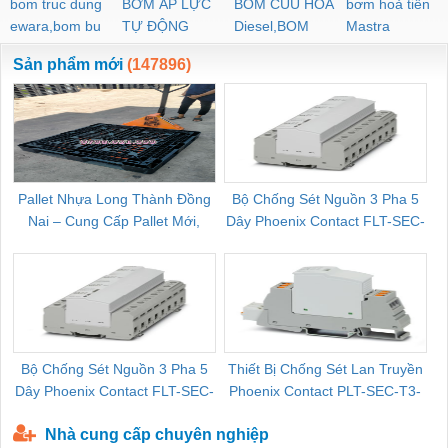
bom truc dung
BƠM ÁP LỰC
BOM CUU HOA
bơm hoả tiển
ewara,bom bu
TỰ ĐỘNG
Diesel,BOM
Mastra
ewara
CHUA CHAY
Sản phẩm mới
(147896)
Pallet Nhựa Long Thành Đồng
Bộ Chống Sét Nguồn 3 Pha 5
Nai – Cung Cấp Pallet Mới,
Dây Phoenix Contact FLT-SEC-
C
Pallet Cũ Giá Tốt
P-T1-3S-264/50-FM - 2909589
Bộ Chống Sét Nguồn 3 Pha 5
Thiết Bị Chống Sét Lan Truyền
B
Dây Phoenix Contact FLT-SEC-
Phoenix Contact PLT-SEC-T3-
P-T1-3S-440/35-FM - 2908264
230-FM-PT - 2907928
Nhà cung cấp chuyên nghiệp