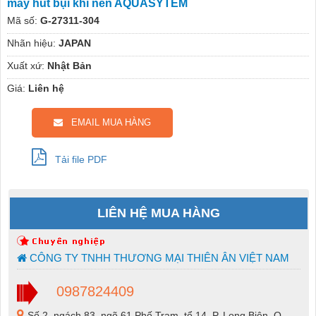
máy hút bụi khí nén AQUASYTEM
Mã số:
G-27311-304
Nhãn hiệu:
JAPAN
Xuất xứ:
Nhật Bản
Giá:
Liên hệ
EMAIL MUA HÀNG
Tải file PDF
LIÊN HỆ MUA HÀNG
CÔNG TY TNHH THƯƠNG MẠI THIÊN ÂN VIỆT NAM
0987824409
Số 2, ngách 83, ngõ 61 Phố Trạm, tổ 14, P. Long Biên, Q.