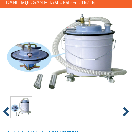
DANH MỤC SẢN PHẨM
»
Khí nén - Thiết bị