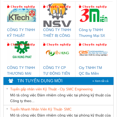
CÔNG TY TNHH
CÔNG TY TNHH
Công ty TNHH
KỸ THUẬT
THIẾT BỊ CÔNG
Thương Mại SX
KTECH VIỆT
NGHIỆP NIHON
Ba Miền
NAM
SETSUBI VIỆT
NAM
CÔNG TY TNHH
CÔNG TY CP
Cty TNHH TM
THƯƠNG MẠI
TỰ ĐỘNG TIẾN
QC Ba Miền
DỊCH VỤ KỸ
HƯNG
TIN TUYỂN DỤNG MỚI
» Xem tất cả
THUẬT ĐIỆN CƠ
Tuyển gấp nhân viên Kỹ Thuật - Cty SMC Engineering
GIA HƯNG PHÁT
Mô tả công việc Đảm nhiệm công việc tại phòng kỹ thuật của
Công ty theo...
Tuyển Nhanh Nhân Viên Kỹ Thuật- SMC
Mô tả công việc Đảm nhiệm công việc tại phòng kỹ thuật của