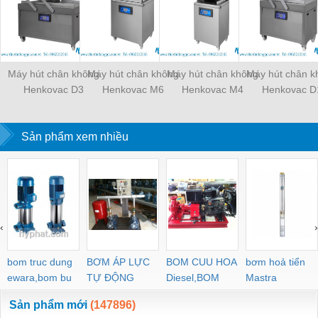
Máy hút chân không
Máy hút chân không
Máy hút chân không
Máy hút chân k
Henkovac D3
Henkovac M6
Henkovac M4
Henkovac D
Sản phẩm xem nhiều
‹
›
bom truc dung
BƠM ÁP LỰC
BOM CUU HOA
bơm hoả tiển
ewara,bom bu
TỰ ĐỘNG
Diesel,BOM
Mastra
ewara
CHUA CHAY
Sản phẩm mới
(147896)