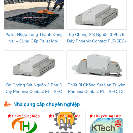
Pallet Nhựa Long Thành Đồng
Bộ Chống Sét Nguồn 3 Pha 5
Nai – Cung Cấp Pallet Mới,
Dây Phoenix Contact FLT-SEC-
C
Pallet Cũ Giá Tốt
P-T1-3S-264/50-FM - 2909589
Bộ Chống Sét Nguồn 3 Pha 5
Thiết Bị Chống Sét Lan Truyền
B
Dây Phoenix Contact FLT-SEC-
Phoenix Contact PLT-SEC-T3-
P-T1-3S-440/35-FM - 2908264
230-FM-PT - 2907928
Nhà cung cấp chuyên nghiệp