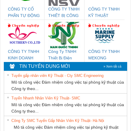
CÔNG TY CỔ
CÔNG TY TNHH
CÔNG TY TNHH
PHẦN TỰ ĐỘNG
THIẾT BỊ CÔNG
KỸ THUẬT
TIẾN HƯNG
NGHIỆP NIHON
KTECH VIỆT
SETSUBI VIỆT
NAM
NAM
CÔNG TY TNHH
Công Ty TNHH
CÔNG TY TNHH
KINH DOANH
Thiết Bị Điện
MEKONG
DỊCH VỤ XNK
Nam Quốc Thịnh
MARINE
TIN TUYỂN DỤNG MỚI
» Xem tất cả
PHƯƠNG NAM
SUPPLY
Tuyển gấp nhân viên Kỹ Thuật - Cty SMC Engineering
Mô tả công việc Đảm nhiệm công việc tại phòng kỹ thuật của
Công ty theo...
Tuyển Nhanh Nhân Viên Kỹ Thuật- SMC
Mô tả công việc Đảm nhiệm công việc tại phòng kỹ thuật của
Công ty theo...
Công Ty SMC Tuyển Gấp Nhân Viên Kỹ Thuật- Hà Nội
Mô tả công việc Đảm nhiệm công việc tại phòng kỹ thuật