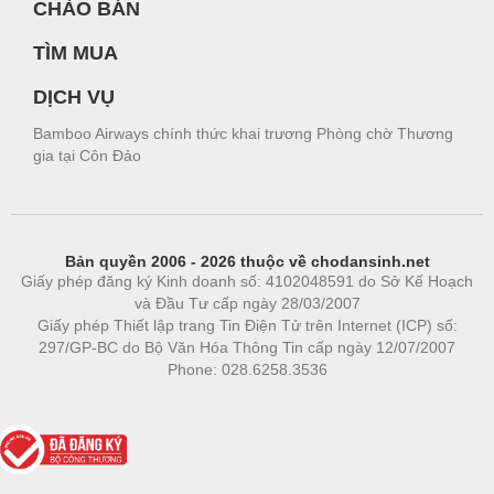
CHÀO BÁN
TÌM MUA
DỊCH VỤ
Bamboo Airways chính thức khai trương Phòng chờ Thương
gia tại Côn Đảo
Bản quyền 2006 - 2026 thuộc về chodansinh.net
Giấy phép đăng ký Kinh doanh số: 4102048591 do Sở Kế Hoạch
và Đầu Tư cấp ngày 28/03/2007
Giấy phép Thiết lập trang Tin Điện Tử trên Internet (ICP) số:
297/GP-BC do Bộ Văn Hóa Thông Tin cấp ngày 12/07/2007
Phone: 028.6258.3536
Phòng trọ
|
https://bdsgroup.vn
https://kqxs123.com