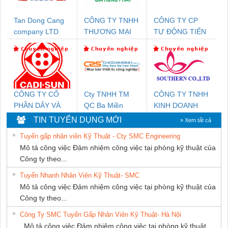
Tan Dong Cang
CÔNG TY TNHH
CÔNG TY CP
company LTD
THƯƠNG MẠI
TỰ ĐỘNG TIẾN
DỊCH VỤ KỸ
HƯNG
THUẬT ĐIỆN CƠ
GIA HƯNG
PHÁT
CÔNG TY CỔ
Cty TNHH TM
CÔNG TY TNHH
PHẦN DÂY VÀ
QC Ba Miền
KINH DOANH
CÁP ĐIỆN
DỊCH VỤ XNK
TIN TUYỂN DỤNG MỚI
» Xem tất cả
THƯỢNG ĐÌNH
PHƯƠNG NAM
Tuyển gấp nhân viên Kỹ Thuật - Cty SMC Engineering
Mô tả công việc Đảm nhiệm công việc tại phòng kỹ thuật của
Công ty theo...
Tuyển Nhanh Nhân Viên Kỹ Thuật- SMC
Mô tả công việc Đảm nhiệm công việc tại phòng kỹ thuật của
Công ty theo...
Công Ty SMC Tuyển Gấp Nhân Viên Kỹ Thuật- Hà Nội
Mô tả công việc Đảm nhiệm công việc tại phòng kỹ thuật