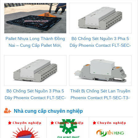
Pallet Nhựa Long Thành Đồng
Bộ Chống Sét Nguồn 3 Pha 5
Nai – Cung Cấp Pallet Mới,
Dây Phoenix Contact FLT-SEC-
C
Pallet Cũ Giá Tốt
P-T1-3S-264/50-FM - 2909589
Bộ Chống Sét Nguồn 3 Pha 5
Thiết Bị Chống Sét Lan Truyền
B
Dây Phoenix Contact FLT-SEC-
Phoenix Contact PLT-SEC-T3-
P-T1-3S-440/35-FM - 2908264
230-FM-PT - 2907928
Nhà cung cấp chuyên nghiệp