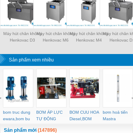
Máy hút chân không
Máy hút chân không
Máy hút chân không
Máy hút chân k
Henkovac D3
Henkovac M6
Henkovac M4
Henkovac D
Sản phẩm xem nhiều
‹
›
bom truc dung
BƠM ÁP LỰC
BOM CUU HOA
bơm hoả tiển
ewara,bom bu
TỰ ĐỘNG
Diesel,BOM
Mastra
ewara
CHUA CHAY
Sản phẩm mới
(147896)