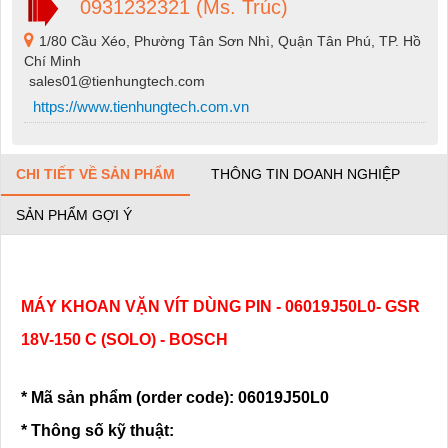
0931232321 (Ms. Trúc)
1/80 Cầu Xéo, Phường Tân Sơn Nhì, Quận Tân Phú, TP. Hồ
Chí Minh
sales01@tienhungtech.com
https://www.tienhungtech.com.vn
CHI TIẾT VỀ SẢN PHẨM
THÔNG TIN DOANH NGHIỆP
SẢN PHẨM GỢI Ý
MÁY KHOAN VẶN VÍT DÙNG PIN - 06019J50L0- GSR
18V-150 C (SOLO) - BOSCH
* Mã sản phẩm (order code): 06019J50L0
* Thông số kỹ thuật: