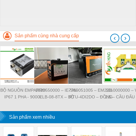
Sản phẩm cùng nhà cung cấp
‹
›
BỘ NGUỒN EMPARRO
2828550000 – IE-SW-
7760051005 – EM220-
1010000000 –
IP67 1 PHA - 9000-
ELB-08-8TX – BỘ
RTU-4DI2DO – ĐỒNG
2.5 – CẦU ĐẤU
11112-1962020 -
CHIA MẠNG 8 CỔNG
HỒ ĐO DÒNG ĐIỆN,
NỐI ĐẤT –
EMPARRO IP67
RJ45 – WEIDMULLER
ĐO ĐIỆN ÁP –
WEIDMULLE
POWER SUPPLY 1-
Sản phẩm xem nhiều
WEIDMULLER
TIENHUNGTE
PHASE