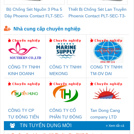
Bộ Chống Sét Nguồn 3 Pha 5
Thiết Bị Chống Sét Lan Truyền
B
Dây Phoenix Contact FLT-SEC-
Phoenix Contact PLT-SEC-T3-
P-T1-3S-440/35-FM - 2908264
230-FM-PT - 2907928
Nhà cung cấp chuyên nghiệp
CÔNG TY TNHH
CÔNG TY TNHH
CONG TY TNHH
KINH DOANH
MEKONG
TM-DV DAI
DỊCH VỤ XNK
MARINE
DONG THANH
PHƯƠNG NAM
SUPPLY
CÔNG TY CP
CÔNG TY CỔ
Tan Dong Cang
TỰ ĐỘNG TIẾN
PHẦN TỰ ĐỘNG
company LTD
HƯNG
TIẾN HƯNG
TIN TUYỂN DỤNG MỚI
» Xem tất cả