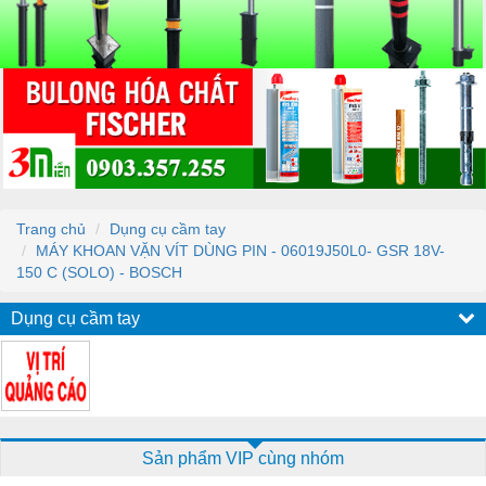
Trang chủ
Dụng cụ cầm tay
MÁY KHOAN VẶN VÍT DÙNG PIN - 06019J50L0- GSR 18V-
150 C (SOLO) - BOSCH
Dụng cụ cầm tay
Sản phẩm VIP cùng nhóm