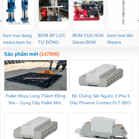
‹
›
bom truc dung
BƠM ÁP LỰC
BOM CUU HOA
bơm hoả tiển
ewara,bom bu
TỰ ĐỘNG
Diesel,BOM
Mastra
ewara
CHUA CHAY
Sản phẩm mới
(147896)
Pallet Nhựa Long Thành Đồng
Bộ Chống Sét Nguồn 3 Pha 5
Nai – Cung Cấp Pallet Mới,
Dây Phoenix Contact FLT-SEC-
C
Pallet Cũ Giá Tốt
P-T1-3S-264/50-FM - 2909589