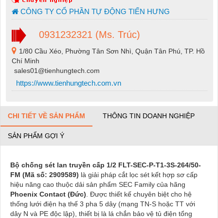
CÔNG TY CỔ PHẦN TỰ ĐỘNG TIẾN HƯNG
0931232321 (Ms. Trúc)
1/80 Cầu Xéo, Phường Tân Sơn Nhì, Quận Tân Phú, TP. Hồ
Chí Minh
sales01@tienhungtech.com
https://www.tienhungtech.com.vn
CHI TIẾT VỀ SẢN PHẨM
THÔNG TIN DOANH NGHIỆP
SẢN PHẨM GỢI Ý
Bộ chống sét lan truyền cấp 1/2 FLT-SEC-P-T1-3S-264/50-
FM (Mã số: 2909589)
là giải pháp cắt lọc sét kết hợp sơ cấp
hiệu năng cao thuộc dải sản phẩm SEC Family của hãng
Phoenix Contact (Đức)
. Được thiết kế chuyên biệt cho hệ
thống lưới điện hạ thế 3 pha 5 dây (mạng TN-S hoặc TT với
dây N và PE độc lập), thiết bị là lá chắn bảo vệ tủ điện tổng