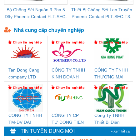
Bộ Chống Sét Nguồn 3 Pha 5
Thiết Bị Chống Sét Lan Truyền
B
Dây Phoenix Contact FLT-SEC-
Phoenix Contact PLT-SEC-T3-
P-T1-3S-440/35-FM - 2908264
230-FM-PT - 2907928
Nhà cung cấp chuyên nghiệp
Tan Dong Cang
CÔNG TY TNHH
CÔNG TY TNHH
company LTD
KINH DOANH
THƯƠNG MẠI
DỊCH VỤ XNK
DỊCH VỤ KỸ
PHƯƠNG NAM
THUẬT ĐIỆN CƠ
GIA HƯNG
PHÁT
CONG TY TNHH
CÔNG TY CP
Công Ty TNHH
TM-DV DAI
TỰ ĐỘNG TIẾN
Thiết Bị Điện
DONG THANH
HƯNG
Nam Quốc Thịnh
TIN TUYỂN DỤNG MỚI
» Xem tất cả