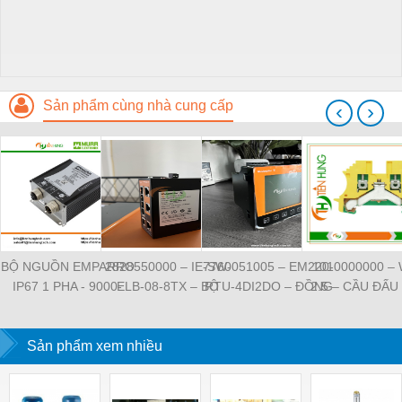
Sản phẩm cùng nhà cung cấp
‹
›
BỘ NGUỒN EMPARRO
2828550000 – IE-SW-
7760051005 – EM220-
1010000000 –
IP67 1 PHA - 9000-
ELB-08-8TX – BỘ
RTU-4DI2DO – ĐỒNG
2.5 – CẦU ĐẤU
11112-1962020 -
CHIA MẠNG 8 CỔNG
HỒ ĐO DÒNG ĐIỆN,
NỐI ĐẤT –
EMPARRO IP67
RJ45 – WEIDMULLER
ĐO ĐIỆN ÁP –
WEIDMULLE
POWER SUPPLY 1-
Sản phẩm xem nhiều
WEIDMULLER
TIENHUNGTE
PHASE