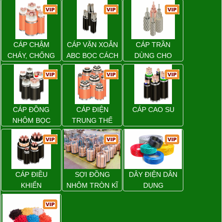
CÁP CHẬM
CÁP VẶN XOẮN
CÁP TRẦN
CHÁY, CHỐNG
ABC BỌC CÁCH
DÙNG CHO
CHÁY
ĐIỆN XLPE
ĐƯỜNG DÂY
TẢI ĐIỆN TRÊN
KHÔNG
CÁP ĐỒNG
CÁP ĐIỆN
CÁP CAO SU
NHÔM BỌC
TRUNG THẾ
CÁP ĐIỀU
SỢI ĐỒNG
DÂY ĐIỆN DÂN
KHIỂN
NHÔM TRÒN KĨ
DỤNG
THUẬT ĐIỆN