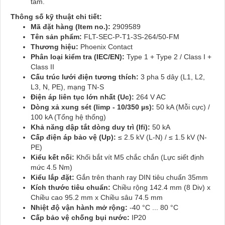
tâm.
Thông số kỹ thuật chi tiết:
Mã đặt hàng (Item no.):
2909589
Tên sản phẩm:
FLT-SEC-P-T1-3S-264/50-FM
Thương hiệu:
Phoenix Contact
Phân loại kiểm tra (IEC/EN):
Type 1 + Type 2 / Class I +
Class II
Cấu trúc lưới điện tương thích:
3 pha 5 dây (L1, L2,
L3, N, PE), mạng TN-S
Điện áp liên tục lớn nhất (Uc):
264 V AC
Dòng xả xung sét (Iimp - 10/350 µs):
50 kA (Mỗi cực) /
100 kA (Tổng hệ thống)
Khả năng dập tắt dòng duy trì (Ifi):
50 kA
Cấp điện áp bảo vệ (Up):
≤ 2.5 kV (L-N) / ≤ 1.5 kV (N-
PE)
Kiểu kết nối:
Khối bắt vít M5 chắc chắn (Lực siết định
mức 4.5 Nm)
Kiểu lắp đặt:
Gắn trên thanh ray DIN tiêu chuẩn 35mm
Kích thước tiêu chuẩn:
Chiều rộng 142.4 mm (8 Div) x
Chiều cao 95.2 mm x Chiều sâu 74.5 mm
Nhiệt độ vận hành mở rộng:
-40 °C ... 80 °C
Cấp bảo vệ chống bụi nước:
IP20