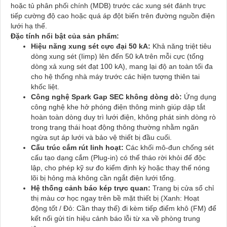
hoặc tủ phân phối chính (MDB) trước các xung sét đánh trực
tiếp cường độ cao hoặc quá áp đột biến trên đường nguồn điện
lưới hạ thế.
Đặc tính nổi bật của sản phẩm:
Hiệu năng xung sét cực đại 50 kA:
Khả năng triệt tiêu
dòng xung sét (Iimp) lên đến 50 kA trên mỗi cực (tổng
dòng xả xung sét đạt 100 kA), mang lại độ an toàn tối đa
cho hệ thống nhà máy trước các hiện tượng thiên tai
khốc liệt.
Công nghệ Spark Gap SEC không dòng dò:
Ứng dụng
công nghệ khe hở phóng điện thông minh giúp dập tắt
hoàn toàn dòng duy trì lưới điện, không phát sinh dòng rò
trong trạng thái hoạt động thông thường nhằm ngăn
ngừa sụt áp lưới và bảo vệ thiết bị đầu cuối.
Cấu trúc cắm rút linh hoạt:
Các khối mô-đun chống sét
cấu tạo dạng cắm (Plug-in) có thể tháo rời khỏi đế độc
lập, cho phép kỹ sư đo kiểm định kỳ hoặc thay thế nóng
lõi bị hỏng mà không cần ngắt điện lưới tổng.
Hệ thống cảnh báo kép trực quan:
Trang bị cửa sổ chỉ
thị màu cơ học ngay trên bề mặt thiết bị (Xanh: Hoạt
động tốt / Đỏ: Cần thay thế) đi kèm tiếp điểm khô (FM) để
kết nối gửi tín hiệu cảnh báo lỗi từ xa về phòng trung