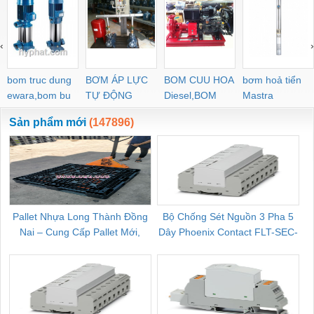
‹
›
bom truc dung
BƠM ÁP LỰC
BOM CUU HOA
bơm hoả tiển
ewara,bom bu
TỰ ĐỘNG
Diesel,BOM
Mastra
ewara
CHUA CHAY
Sản phẩm mới
(147896)
Pallet Nhựa Long Thành Đồng
Bộ Chống Sét Nguồn 3 Pha 5
Nai – Cung Cấp Pallet Mới,
Dây Phoenix Contact FLT-SEC-
C
Pallet Cũ Giá Tốt
P-T1-3S-264/50-FM - 2909589