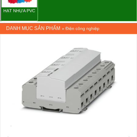
HẠT NHỰA PVC
DANH MỤC SẢN PHẨM
»
Điện công nghiệp