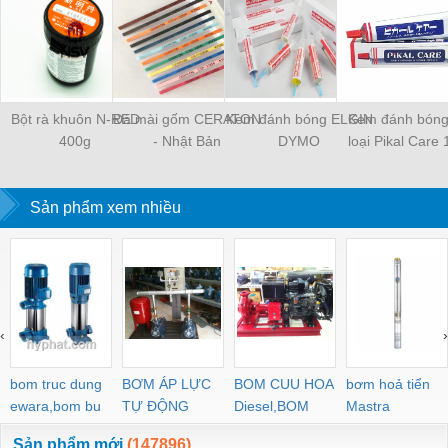
Bột rà khuôn N-RED
Đá mài gốm CERATON
Kem đánh bóng ELGIN
Kem đánh bóng
400g
- Nhật Bản
DYMO
loại Pikal Care
Sản phẩm xem nhiều
‹
›
bom truc dung
BƠM ÁP LỰC
BOM CUU HOA
bơm hoả tiển
ewara,bom bu
TỰ ĐỘNG
Diesel,BOM
Mastra
ewara
CHUA CHAY
Sản phẩm mới
(147896)