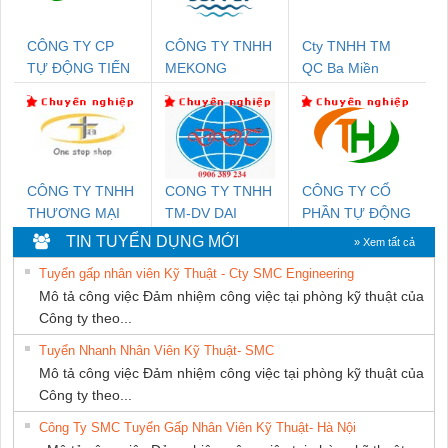
CÔNG TY CP
CÔNG TY TNHH
Cty TNHH TM
TỰ ĐỘNG TIẾN
MEKONG
QC Ba Miền
HƯNG
MARINE
SUPPLY
CÔNG TY TNHH
CONG TY TNHH
CÔNG TY CỔ
THƯƠNG MẠI
TM-DV DAI
PHẦN TỰ ĐỘNG
THIÊN ÂN VIỆT
DONG THANH
TIẾN HƯNG
TIN TUYỂN DỤNG MỚI
» Xem tất cả
NAM
Tuyển gấp nhân viên Kỹ Thuật - Cty SMC Engineering
Mô tả công việc Đảm nhiệm công việc tại phòng kỹ thuật của
Công ty theo...
Tuyển Nhanh Nhân Viên Kỹ Thuật- SMC
Mô tả công việc Đảm nhiệm công việc tại phòng kỹ thuật của
Công ty theo...
Công Ty SMC Tuyển Gấp Nhân Viên Kỹ Thuật- Hà Nội