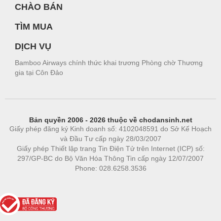
CHÀO BÁN
TÌM MUA
DỊCH VỤ
Bamboo Airways chính thức khai trương Phòng chờ Thương
gia tại Côn Đảo
Bản quyền 2006 - 2026 thuộc về chodansinh.net
Giấy phép đăng ký Kinh doanh số: 4102048591 do Sở Kế Hoạch
và Đầu Tư cấp ngày 28/03/2007
Giấy phép Thiết lập trang Tin Điện Tử trên Internet (ICP) số:
297/GP-BC do Bộ Văn Hóa Thông Tin cấp ngày 12/07/2007
Phone: 028.6258.3536
Phòng trọ
|
https://bdsgroup.vn
https://kqxs123.com