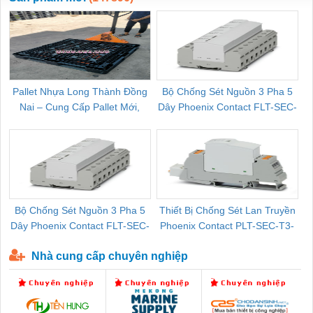
Pallet Nhựa Long Thành Đồng
Bộ Chống Sét Nguồn 3 Pha 5
Nai – Cung Cấp Pallet Mới,
Dây Phoenix Contact FLT-SEC-
C
Pallet Cũ Giá Tốt
P-T1-3S-264/50-FM - 2909589
Bộ Chống Sét Nguồn 3 Pha 5
Thiết Bị Chống Sét Lan Truyền
B
Dây Phoenix Contact FLT-SEC-
Phoenix Contact PLT-SEC-T3-
P-T1-3S-440/35-FM - 2908264
230-FM-PT - 2907928
Nhà cung cấp chuyên nghiệp