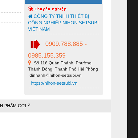
CÔNG TY TNHH THIẾT BỊ
CÔNG NGHIỆP NIHON SETSUBI
VIỆT NAM
0909.788.885 -
0985.155.359
Số 116 Quán Thánh, Phường
Thành Đông, Thành Phố Hải Phòng
dinhanh@nihon-setsubi.vn
https://nihon-setsubi.vn
N PHẨM GỢI Ý