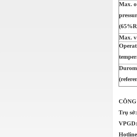
Thiết bị làm sạch
Max. o
Thiết bị sơn - Sơn
pressu
Thiết bị nhà bếp
(65%RH
Thiết bị nhiệt
Max. 
Operat
Thiêt bị PCCC
temper
Thiết bị truyền động
Durom
Thiết bị văn phòng
(refere
Thiết bị viễn thông
Thủy lực-Thiết bị
CÔNG 
Thủy sản - Trang thiết bị
Trụ sở
Tự động hoá
VPGD: 
Van - Co các loại
Hotline
Vật liệu mài mòn