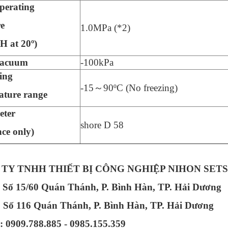
perating
re
1.0MPa (*2)
 at 20º)
vacuum
-100kPa
ing
-15～90ºC (No freezing)
ature range
eter
shore D 58
nce only)
TY TNHH THIẾT BỊ CÔNG NGHIỆP NIHON SETS
: Số 15/60 Quán Thánh, P. Bình Hàn, TP. Hải Dương
Số 116 Quán Thánh, P. Bình Hàn, TP. Hải Dương
: 0909.788.885 - 0985.155.359