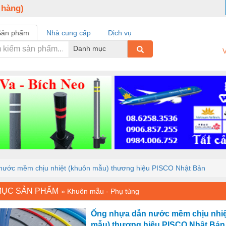
 hàng)
Sản phẩm
Nhà cung cấp
Dịch vụ
Danh mục
V
nước mềm chịu nhiệt (khuôn mẫu) thương hiệu PISCO Nhật Bản
MỤC SẢN PHẨM
»
Khuôn mẫu - Phụ tùng
Ống nhựa dẫn nước mềm chịu nhiệ
mẫu) thương hiệu PISCO Nhật Bản