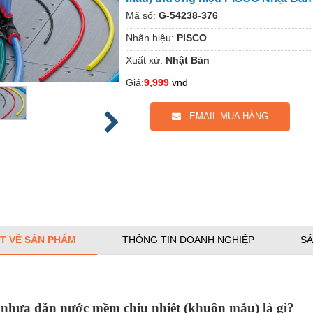
Mã số:
G-54238-376
Nhãn hiệu:
PISCO
Xuất xứ:
Nhật Bản
Giá:
9,999
vnđ
EMAIL MUA HÀNG
ẾT VỀ SẢN PHẨM
THÔNG TIN DOANH NGHIỆP
SẢ
 nhựa dẫn nước mềm chịu nhiệt (khuôn mẫu) là gì?