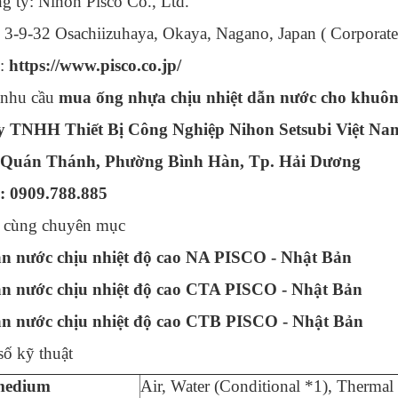
g ty: Nihon Pisco Co., Ltd.
: 3-9-32 Osachiizuhaya, Okaya, Nagano, Japan ( Corporate
e:
https://www.pisco.co.jp/
 nhu cầu
mua ống nhựa chịu nhiệt dẫn nước cho khu
y TNHH Thiết Bị Công Nghiệp Nihon Setsubi Việt Na
 Quán Thánh, Phường Bình Hàn, Tp. Hải Dương
e: 0909.788.885
t cùng chuyên mục
n nước chịu nhiệt độ cao NA PISCO - Nhật Bản
n nước chịu nhiệt độ cao CTA PISCO - Nhật Bản
n nước chịu nhiệt độ cao CTB PISCO - Nhật Bản
ố kỹ thuật
medium
Air, Water (Conditional *1), Thermal 