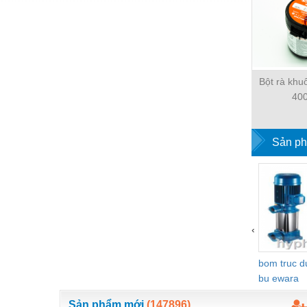
Bột rà kh
40
Sản ph
‹
bom truc 
bu ewara
Sản phẩm mới
(147896)