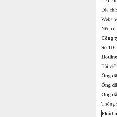
Tên côn
Nước-Vật tư thiết bị
Địa chỉ
Phốt cơ khí
Websit
Sắt, thép, inox các loại
Nếu có
Thí nghiệm-Trang thiết bị
Công t
Thiết bị chiếu sáng
Số 116
Thiết bị chống sét
Hotlin
Thiết bị an ninh
Bài viế
Thiết bị công nghiệp
Ống dẫ
Thiết bị công trình
Ống dẫ
Thiết bị điện
Ống dẫ
Thiết bị giáo dục
Thông s
Thiết bị khác
Fluid 