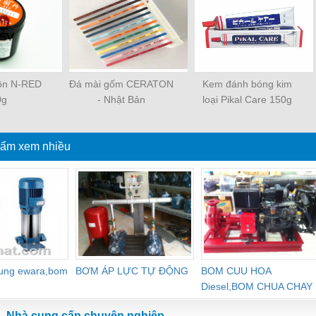
uôn N-RED
Đá mài gốm CERATON
Kem đánh bóng kim
0g
- Nhật Bản
loại Pikal Care 150g
ẩm xem nhiều
dung ewara,bom
BƠM ÁP LỰC TỰ ĐỘNG
BOM CUU HOA
Diesel,BOM CHUA CHAY
Nhà cung cấp chuyên nghiệp