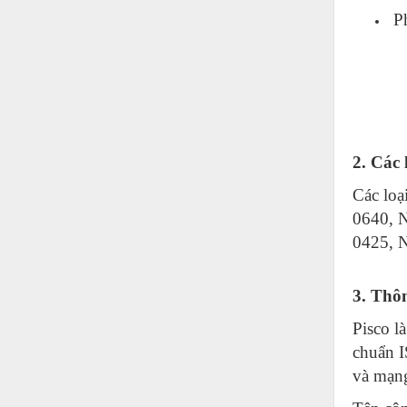
Hóa chất-Trang thiết bị
Ph
Kệ công nghiệp
Khí nén - Thiết bị
Khuôn mẫu - Phụ tùng
Lọc công nghiệp
2. Các
Máy công cụ - Phụ tùng
Các lo
Mỏ - Trang thiết bị
0640, 
Mô tơ - Hộp số
0425, 
Môi trường - Thiết bị
3. Thô
Nâng hạ - Trang thiết bị
Pisco l
Nội - Ngoại thất - văn phòng
chuẩn I
Nồi hơi - Trang thiết bị
và mạng
Nông nghiệp - Thiết bị