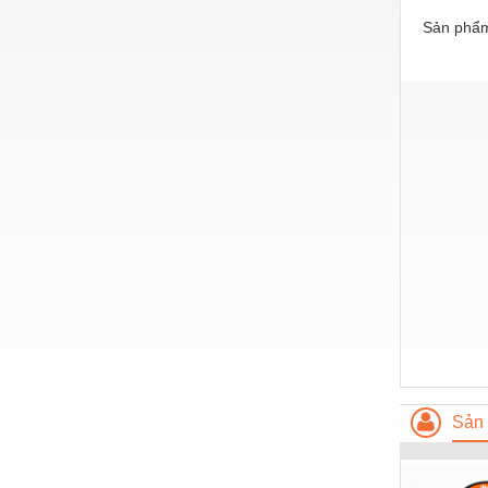
Sản phẩm
Vật liệu xây dựng
Vòng bi - Bạc đạn
Xe hơi - Phụ tùng
Xe máy - Phụ tùng
Xe tải - phụ tùng
Y khoa - Trang thiết bị
Sản 