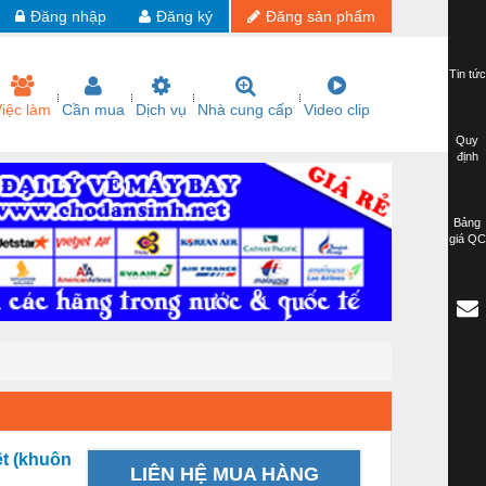
Đăng nhập
Đăng ký
Đăng sản phẩm
Tin tức
iệc làm
Cần mua
Dịch vụ
Nhà cung cấp
Video clip
Quy
định
Bảng
giá QC
t (khuôn
LIÊN HỆ MUA HÀNG