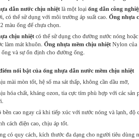
ựa dẫn nước chịu nhiệt
là một loại
ống dẫn công nghiệ
ời, có thể sử dụng với môi trường áp suất cao.
Ống nhựa c
2 màu ống để chựa chọn.
ựa chịu nhiệt
có thể sử dụng cho đường nước nóng hoặc 
ớc làm mát khuôn.
Ống nhựa mềm chịu nhiệt
Nylon của 
ọ ống và sự ổn định cho đường ống.
 điểm nổi bật của ống nhựa dẫn nước mềm chịu nhiệt
ịu mài mòn tốt, hệ số ma sát thấp, không cần dầu mỡ,
ịu hóa chất, kháng ozon, tia cực tím phù hợp với các sản 
i.
 bền cao ngay cả khi tiếp xúc với nước nóng và lạnh, độ 
nh cách điện cao, chịu áp tốt.
g có quy cách, kích thước đa dạng cho người tiêu dù