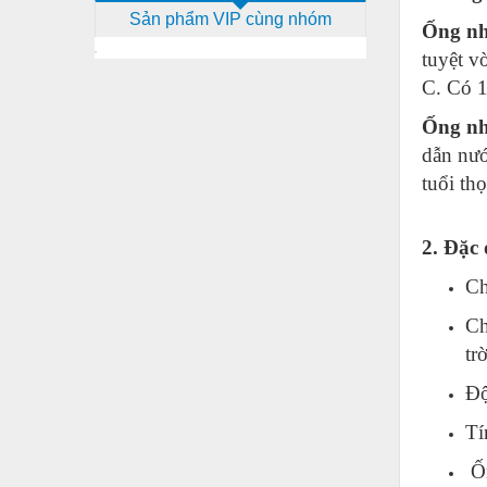
Sản phẩm VIP cùng nhóm
Dịch vụ - Thi công
Ống nh
tuyệt v
Điện công nghiệp
C. Có 1
Điện gia dụng
Ống nh
Điện Lạnh
dẫn nư
Đóng tàu Thiết bị
tuổi th
Đúc chính xác Thiết bị
2. Đặc
Dụng cụ cầm tay
Ch
Dụng cụ cắt gọt
Ch
Dụng cụ điện
trờ
Dụng cụ đo
Độ
Gỗ - Trang thiết bị
Tí
Hàn cắt - Thiết bị
Ốn