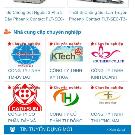
Bộ Chống Sét Nguồn 3 Pha 5
Thiết Bị Chống Sét Lan Truyền
B
Dây Phoenix Contact FLT-SEC-
Phoenix Contact PLT-SEC-T3-
P-T1-3S-440/35-FM - 2908264
230-FM-PT - 2907928
Nhà cung cấp chuyên nghiệp
CONG TY TNHH
CÔNG TY TNHH
CÔNG TY TNHH
TM-DV DAI
KỸ THUẬT
KINH DOANH
DONG THANH
KTECH VIỆT
DỊCH VỤ XNK
NAM
PHƯƠNG NAM
CÔNG TY CỔ
CÔNG TY CỔ
CÔNG TY TNHH
PHẦN DÂY VÀ
PHẦN TỰ ĐỘNG
THƯƠNG MẠI
CÁP ĐIỆN
TIẾN HƯNG
THIÊN ÂN VIỆT
TIN TUYỂN DỤNG MỚI
» Xem tất cả
THƯỢNG ĐÌNH
NAM