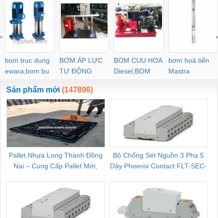
‹
›
bom truc dung
BƠM ÁP LỰC
BOM CUU HOA
bơm hoả tiển
ewara,bom bu
TỰ ĐỘNG
Diesel,BOM
Mastra
ewara
CHUA CHAY
Sản phẩm mới
(147896)
Pallet Nhựa Long Thành Đồng
Bộ Chống Sét Nguồn 3 Pha 5
Nai – Cung Cấp Pallet Mới,
Dây Phoenix Contact FLT-SEC-
C
Pallet Cũ Giá Tốt
P-T1-3S-264/50-FM - 2909589