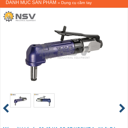
DANH MỤC SẢN PHẨM
»
Dụng cụ cầm tay