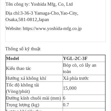
Tên công ty: Yoshida Mfg, Co, Ltd
Địa chỉ:3-36-3 Yamaga-Cho,Yao-City,
Osaka,581-0812,Japan
Website: https://www.yoshida-mfg.co.jp
Thông số kỹ thuật
Model
YGL-2C-3F
Bóp cò, có lẫy an
Kiểu thao tác
toàn
Hướng xả không khí
Xả phía trước
Tốc độ không tải
15,000
(Vòng/phút)
Đường kính chuôi mài (mm)
6
Trọng lượng (kg)
0.7