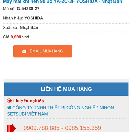
Máy mài khí nén 90 độ YA-2C-3F YOSHIDA - Nhật Bản
Mã số:
G-54238-27
Nhãn hiệu:
YOSHIDA
Xuất xứ:
Nhật Bản
Giá:
9,999
vnđ
EMAIL MUA HÀNG
LIÊN HỆ MUA HÀNG
CÔNG TY TNHH THIẾT BỊ CÔNG NGHIỆP NIHON
SETSUBI VIỆT NAM
0909.788.885 - 0985.155.359