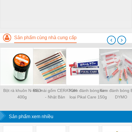
Sản phẩm cùng nhà cung cấp
‹
›
Bột rà khuôn N-RED
Đá mài gốm CERATON
Kem đánh bóng kim
Kem đánh bóng 
400g
- Nhật Bản
loại Pikal Care 150g
DYMO
Sản phẩm xem nhiều