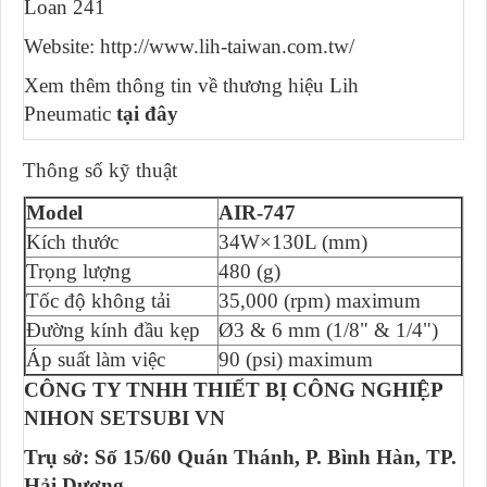
Loan 241
Website: http://www.lih-taiwan.com.tw/
Xem thêm thông tin về thương hiệu Lih
Pneumatic
tại đây
Thông số kỹ thuật
Model
AIR-747
Kích thước
34W×130L (mm)
Trọng lượng
480 (g)
Tốc độ không tải
35,000 (rpm) maximum
Đường kính đầu kẹp
Ø3 & 6 mm (1/8" & 1/4")
Áp suất làm việc
90 (psi) maximum
CÔNG TY TNHH THIẾT BỊ CÔNG NGHIỆP
NIHON SETSUBI VN
Trụ sở: Số 15/60 Quán Thánh, P. Bình Hàn, TP.
Hải Dương