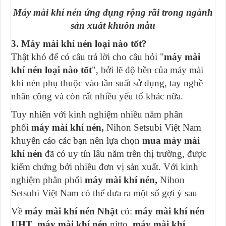
Máy mài khí nén ứng dụng rộng rãi trong ngành
sản xuất khuôn mẫu
3. Máy mài khí nén loại nào tốt?
Thật khó để có câu trả lời cho câu hỏi "
máy mài
khí nén loại nào tốt
", bởi lẽ độ bền của máy mài
khí nén phụ thuộc vào tần suất sử dụng, tay nghề
nhân công và còn rất nhiều yếu tố khác nữa.
Tuy nhiên với kinh nghiệm nhiều năm phân
phối
máy mài khí nén,
Nihon Setsubi Việt Nam
khuyến cáo các bạn nên lựa chọn
mua máy mài
khí nén
đã có uy tín lâu năm trên thị trường, được
kiểm chứng bởi nhiều đơn vị sản xuất. Với kinh
nghiệm phân phối
máy mài khí nén,
Nihon
Setsubi Việt Nam có thể đưa ra một số gợi ý sau
Về
máy mài khí nén Nhật
có:
máy mài khí nén
UHT
,
máy mài khí nén
nitto,
máy mài khí