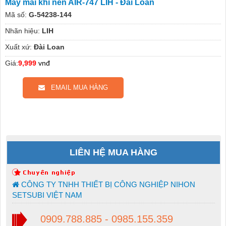
Máy mài khí nén AIR-747 LIH - Đài Loan
Mã số:
G-54238-144
Nhãn hiệu:
LIH
Xuất xứ:
Đài Loan
Giá:
9,999
vnđ
EMAIL MUA HÀNG
LIÊN HỆ MUA HÀNG
CÔNG TY TNHH THIẾT BỊ CÔNG NGHIỆP NIHON
SETSUBI VIỆT NAM
0909.788.885 - 0985.155.359