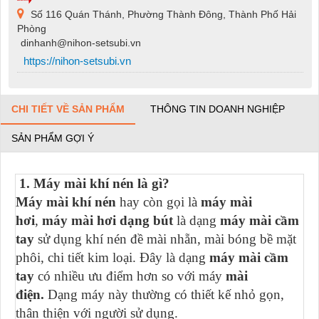
Số 116 Quán Thánh, Phường Thành Đông, Thành Phố Hải
Phòng
dinhanh@nihon-setsubi.vn
https://nihon-setsubi.vn
CHI TIẾT VỀ SẢN PHẨM
THÔNG TIN DOANH NGHIỆP
SẢN PHẨM GỢI Ý
1. Máy mài khí nén là gì?
Máy mài khí nén
hay còn gọi là
máy mài
hơi
,
máy mài hơi dạng bút
là dạng
máy mài cầm
tay
sử dụng khí nén đề mài nhẵn, mài bóng bề mặt
phôi, chi tiết kim loại. Đây là dạng
máy mài cầm
tay
có nhiều ưu điểm hơn so với máy
mài
điện.
Dạng máy này thường có thiết kế nhỏ gọn,
thân thiện với người sử dụng.