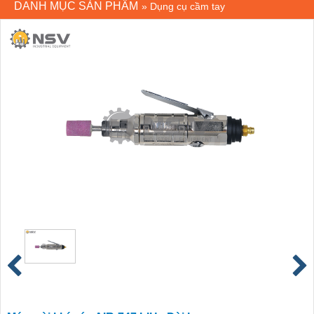
DANH MỤC SẢN PHẨM
»
Dụng cụ cầm tay