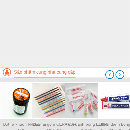
Sản phẩm cùng nhà cung cấp
‹
›
Bột rà khuôn N-RED
Đá mài gốm CERATON
Kem đánh bóng ELGIN
Kem đánh bóng