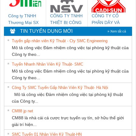
Công ty TNHH
CÔNG TY TNHH
CÔNG TY CỔ
Thương Mại SX
THIẾT BỊ CÔNG
PHẦN DÂY VÀ
Ba Miền
NGHIỆP NIHON
CÁP ĐIỆN
TIN TUYỂN DỤNG MỚI
» Xem tất cả
SETSUBI VIỆT
THƯỢNG ĐÌNH
Tuyển gấp nhân viên Kỹ Thuật - Cty SMC Engineering
NAM
Mô tả công việc Đảm nhiệm công việc tại phòng kỹ thuật của
Công ty theo...
Tuyển Nhanh Nhân Viên Kỹ Thuật- SMC
Mô tả công việc Đảm nhiệm công việc tại phòng kỹ thuật của
Công ty theo...
Công Ty SMC Tuyển Gấp Nhân Viên Kỹ Thuật- Hà Nội
Mô tả công việc Đảm nhiệm công việc tại phòng kỹ thuật
của Công ty...
CM88 jp net
CM88 là nhà cái cá cược trực tuyến uy tín, sở hữu thế giới
giải trí hiện...
SMC Tuyển 01 Nhân Viên Kỹ Thuật-HN