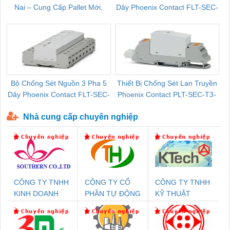
Nai – Cung Cấp Pallet Mới,
Dây Phoenix Contact FLT-SEC-
C
Pallet Cũ Giá Tốt
P-T1-3S-264/50-FM - 2909589
Bộ Chống Sét Nguồn 3 Pha 5
Thiết Bị Chống Sét Lan Truyền
B
Dây Phoenix Contact FLT-SEC-
Phoenix Contact PLT-SEC-T3-
P-T1-3S-440/35-FM - 2908264
230-FM-PT - 2907928
Nhà cung cấp chuyên nghiệp
CÔNG TY TNHH
CÔNG TY CỔ
CÔNG TY TNHH
KINH DOANH
PHẦN TỰ ĐỘNG
KỸ THUẬT
DỊCH VỤ XNK
TIẾN HƯNG
KTECH VIỆT
PHƯƠNG NAM
NAM