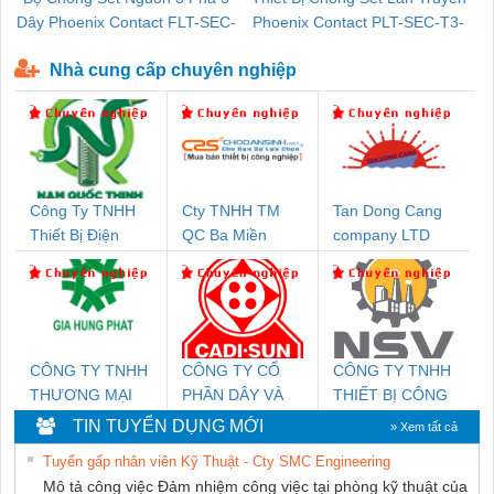
Dây Phoenix Contact FLT-SEC-
Phoenix Contact PLT-SEC-T3-
P-T1-3S-440/35-FM - 2908264
230-FM-PT - 2907928
Nhà cung cấp chuyên nghiệp
Công Ty TNHH
Cty TNHH TM
Tan Dong Cang
Thiết Bị Điện
QC Ba Miền
company LTD
Nam Quốc Thịnh
CÔNG TY TNHH
CÔNG TY CỔ
CÔNG TY TNHH
THƯƠNG MẠI
PHẦN DÂY VÀ
THIẾT BỊ CÔNG
DỊCH VỤ KỸ
CÁP ĐIỆN
NGHIỆP NIHON
TIN TUYỂN DỤNG MỚI
» Xem tất cả
THUẬT ĐIỆN CƠ
THƯỢNG ĐÌNH
SETSUBI VIỆT
Tuyển gấp nhân viên Kỹ Thuật - Cty SMC Engineering
GIA HƯNG PHÁT
NAM
Mô tả công việc Đảm nhiệm công việc tại phòng kỹ thuật của