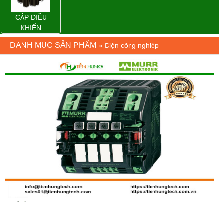
CÁP ĐIỀU
KHIỂN
DANH MỤC SẢN PHẨM
»
Điện công nghiệp