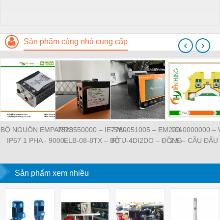
Sản phẩm cùng nhà cung cấp
‹
›
BỘ NGUỒN EMPARRO
2828550000 – IE-SW-
7760051005 – EM220-
1010000000 –
IP67 1 PHA - 9000-
ELB-08-8TX – BỘ
RTU-4DI2DO – ĐỒNG
2.5 – CẦU ĐẤU
11112-1962020 -
CHIA MẠNG 8 CỔNG
HỒ ĐO DÒNG ĐIỆN,
NỐI ĐẤT –
EMPARRO IP67
RJ45 – WEIDMULLER
ĐO ĐIỆN ÁP –
WEIDMULLE
POWER SUPPLY 1-
Sản phẩm xem nhiều
WEIDMULLER
TIENHUNGTE
PHASE