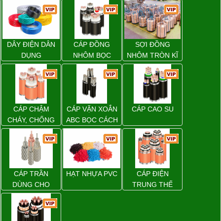
DÂY ĐIỆN DÂN
CÁP ĐỒNG
SỢI ĐỒNG
DỤNG
NHÔM BỌC
NHÔM TRÒN KĨ
THUẬT ĐIỆN
CÁP CHẬM
CÁP VẶN XOẮN
CÁP CAO SU
CHÁY, CHỐNG
ABC BỌC CÁCH
CHÁY
ĐIỆN XLPE
CÁP TRẦN
HẠT NHỰA PVC
CÁP ĐIỆN
DÙNG CHO
TRUNG THẾ
ĐƯỜNG DÂY
TẢI ĐIỆN TRÊN
KHÔNG