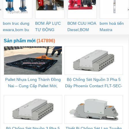
‹
›
bom truc dung
BƠM ÁP LỰC
BOM CUU HOA
bơm hoả tiển
ewara,bom bu
TỰ ĐỘNG
Diesel,BOM
Mastra
ewara
CHUA CHAY
Sản phẩm mới
(147896)
Pallet Nhựa Long Thành Đồng
Bộ Chống Sét Nguồn 3 Pha 5
Nai – Cung Cấp Pallet Mới,
Dây Phoenix Contact FLT-SEC-
C
Pallet Cũ Giá Tốt
P-T1-3S-264/50-FM - 2909589
Bộ Chống Sét Nguồn 3 Pha 5
Thiết Bị Chống Sét Lan Truyền
B