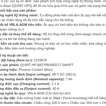
V DC cực kỳ ổn định. Sản phẩm tích hợp công nghệ IQ thông minh, cho 
n đoạn (QUINT-UPS) để tối ưu hóa quá trình sạc và giám sát trạng thá
 nổi bật của sản phẩm:
ng nghệ IQ thông minh:
Tự động phát hiện mô-đun ắc quy khi kết nối,
 lại nhằm tăng tối đa tính sẵn sàng cho hệ thống.
iết kế VRLA-AGM tiên tiến:
Ắc quy chì khô kiểu kín không cần bảo tr
toàn chống rò rỉ.
p đặt và thay thế dễ dàng:
Hỗ trợ thay thế nóng (Hot-swap) nhanh c
ay cả khi hệ thống đang vận hành.
 bền và tuổi thọ cao:
Khung vỏ bảo vệ cơ học chắc chắn, khả năng chịu
ều điều kiện môi trường công nghiệp.
 kỹ thuật chi tiết:
 đặt hàng (Item no.):
1133819
n sản phẩm:
QUINT-HP-BAT/PB/48DC/7.0AH/PT
ương hiệu:
Phoenix Contact (Đức)
ện áp danh định (Input voltage):
48 V DC (SELV)
ng lượng danh định (Nominal capacity):
7 Ah
ng điện sạc (Charging current):
2.1 A
ng điện đầu ra (Output current):
40 A
ng nghệ ắc quy:
VRLA-AGM (Chì-Axit kín khí)
ểu lắp đặt:
Gắn tường hoặc mặt tủ (Wall / Panel mounting) kết nối bằn
ch thước tiêu chuẩn:
Chiều rộng 156.5 mm x Chiều cao 354 mm x C