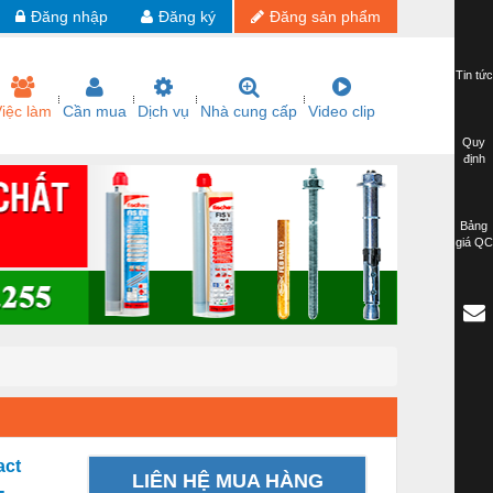
Đăng nhập
Đăng ký
Đăng sản phẩm
Tin tức
iệc làm
Cần mua
Dịch vụ
Nhà cung cấp
Video clip
Quy
định
Bảng
giá QC
act
LIÊN HỆ MUA HÀNG
-