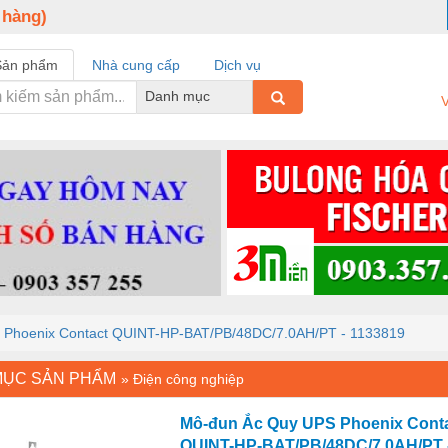
 hàng)
Sản phẩm
Nhà cung cấp
Dịch vụ
Danh mục
V
 Phoenix Contact QUINT-HP-BAT/PB/48DC/7.0AH/PT - 1133819
MỤC SẢN PHẨM
»
Điện công nghiệp
Mô-đun Ắc Quy UPS Phoenix Cont
QUINT-HP-BAT/PB/48DC/7.0AH/PT 