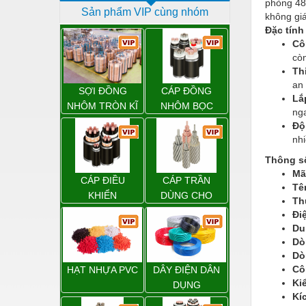
phòng 48 
Sản phẩm VIP cùng nhóm
Dịch vụ - Thi công
không giá
Đặc tính
Điện công nghiệp
Cô
còn
Điện gia dụng
Th
an 
Điện Lạnh
SỢI ĐỒNG
CÁP ĐỒNG
Lắ
NHÔM TRÒN KĨ
NHÔM BỌC
ng
Đóng tàu Thiết bị
THUẬT ĐIỆN
Độ
Đúc chính xác Thiết bị
nhi
Thông số
Dụng cụ cầm tay
Mã
CÁP ĐIỀU
CÁP TRẦN
Dụng cụ cắt gọt
Tê
KHIỂN
DÙNG CHO
Th
ĐƯỜNG DÂY
Dụng cụ điện
Đi
TẢI ĐIỆN TRÊN
Du
Dụng cụ đo
KHÔNG
Dò
Dò
Gỗ - Trang thiết bị
Cô
HẠT NHỰA PVC
DÂY ĐIỆN DÂN
Ki
Hàn cắt - Thiết bị
DỤNG
Kí