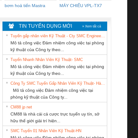
bơm hoả tiển Mastra
MÁY CHIẾU VPL-TX7
BOM DINH
WHITE
TIN TUYỂN DỤNG MỚI
» Xem tất cả
Tuyển gấp nhân viên Kỹ Thuật - Cty SMC Engineering
Mô tả công việc Đảm nhiệm công việc tại phòng
kỹ thuật của Công ty theo...
Tuyển Nhanh Nhân Viên Kỹ Thuật- SMC
CÔNG TY TNHH
CÔNG TY TNHH
Cty TNHH TM QC
 Le An Toàn
Bộ giám sát chuỗi
Bộ giám sát dòng
Bộ ng
Mô tả công việc Đảm nhiệm công việc tại phòng
KINH DOANH
THƯƠNG MẠI
Ba Miền
enix Contact
tấm pin
điện chuỗi
ray W
kỹ thuật của Công ty theo...
DỊCH VỤ XNK
DỊCH VỤ KỸ
6960 – PSR-
TRANSCLINIC 16I+
TRANSCLINIC 16I+
BAS 
Công Ty SMC Tuyển Gấp Nhân Viên Kỹ Thuật- Hà Nội
PHƯƠNG NAM
THUẬT ĐIỆN CƠ
SCP-
1K5 L (2433950000)
(2008130000)
(28
Mô tả công việc Đảm nhiệm công việc tại
GIA HƯNG PHÁT
/FSP/2X1/1X2
phòng kỹ thuật của Công ty...
CM88 jp net
Công ty TNHH
Công Ty TNHH
CÔNG TY TNHH
CM88 là nhà cái cá cược trực tuyến uy tín, sở
Thương Mại SX Ba
Thiết Bị Điện Nam
KỸ THUẬT KTECH
iám sát chuỗi
Bộ chỉnh lưu nguồn
Nẹp nhôm chống
Bộ c
hữu thế giới giải trí hiện...
Miền
Quốc Thịnh
VIỆT NAM
tấm pin
điện TRANSCLINIC
trơn Đà Nẵng
giám 
SMC Tuyển 01 Nhân Viên Kỹ Thuật-HN
SCLINIC 16I+
BKE 1K5.4
Sola
Mô tả công việc Đảm nhiệm công việc tại phòng