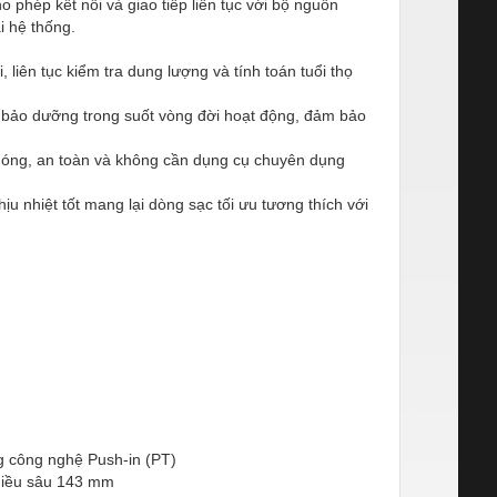
phép kết nối và giao tiếp liên tục với bộ nguồn
i hệ thống.
 liên tục kiểm tra dung lượng và tính toán tuổi thọ
ì bảo dưỡng trong suốt vòng đời hoạt động, đảm bảo
hóng, an toàn và không cần dụng cụ chuyên dụng
 nhiệt tốt mang lại dòng sạc tối ưu tương thích với
g công nghệ Push-in (PT)
hiều sâu 143 mm