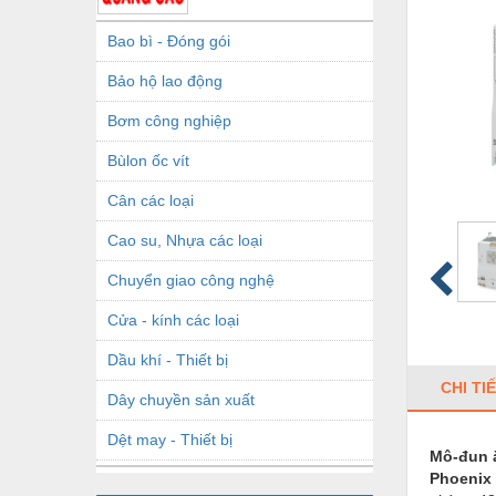
Bao bì - Đóng gói
Bảo hộ lao động
Bơm công nghiệp
Bùlon ốc vít
Cân các loại
Cao su, Nhựa các loại
Chuyển giao công nghệ
Cửa - kính các loại
Dầu khí - Thiết bị
CHI TI
Dây chuyền sản xuất
Dệt may - Thiết bị
Mô-đun 
Phoenix 
Dầu mỡ công nghiệp