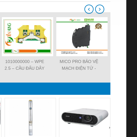
‹
›
1010000000 – WPE
MICO PRO BẢO VỆ
ĐẦU CẮM VA
2.5 – CẦU ĐẤU DÂY
MẠCH ĐIỆN TỬ -
7000-29021-
NỐI ĐẤT –
9000-41092-0101000 -
SVS VALV
WEIDMULLER-
MICO PRO
FORM A 18M
TIENHUNGTECH
ELECTRONIC
WIREA
CIRCUIT
PROTECTION, 2
CHANNELS
›