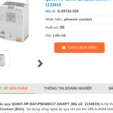
1133819
Mã số:
G-59732-555
Nhãn hiệu:
phoenix contact
Xuất xứ:
DE
Giá:
Liên hệ
EMAIL MUA HÀNG
ẾT VỀ SẢN PHẨM
THÔNG TIN DOANH NGHIỆP
SẢ
ắc quy QUINT-HP-BAT/PB/48DC/7.0AH/PT (Mã số: 1133819)
là hệ t
Contact (Đức)
. Sử dụng công nghệ ắc quy chì kín khí VRLA-AGM khô