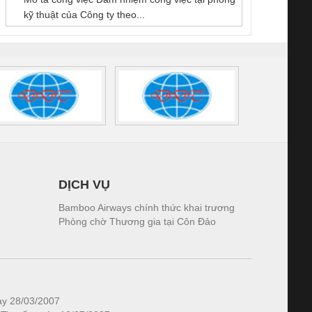
 (2502520000)
(7791400879)2. Giá
TRAN
kỹ thuật của Công ty theo...
1K5.4
DỊCH VỤ
Bamboo Airways chính thức khai trương
Phòng chờ Thương gia tại Côn Đảo
ày 28/03/2007