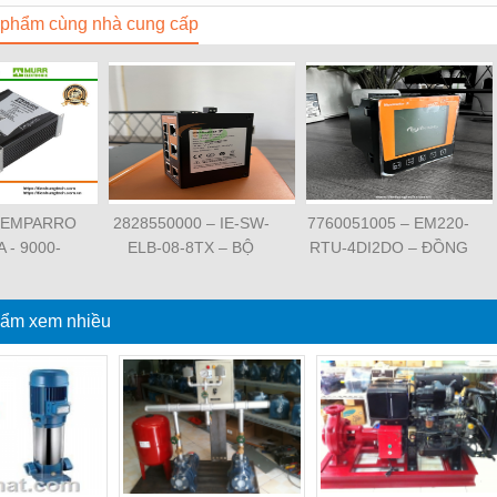
phẩm cùng nhà cung cấp
 EMPARRO
2828550000 – IE-SW-
7760051005 – EM220-
A - 9000-
ELB-08-8TX – BỘ
RTU-4DI2DO – ĐỒNG
62020 -
CHIA MẠNG 8 CỔNG
HỒ ĐO DÒNG ĐIỆN,
O IP67
RJ45 – WEIDMULLER
ĐO ĐIỆN ÁP –
PPLY 1-
ẩm xem nhiều
WEIDMULLER
SE