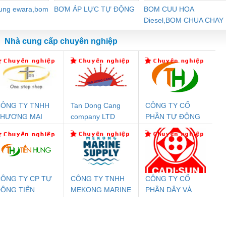
dung ewara,bom
BƠM ÁP LỰC TỰ ĐỘNG
BOM CUU HOA
Diesel,BOM CHUA CHAY
Nhà cung cấp chuyên nghiệp
ÔNG TY TNHH
Tan Dong Cang
CÔNG TY CỔ
Đệm An Toàn
Rơ Le An Toàn
Bộ Lặp Tín Hiệu
Rơ
THƯƠNG MẠI
company LTD
PHẦN TỰ ĐỘNG
nix Contact
Phoenix Contact
PROFIBUS Phoenix
Pho
HIÊN ÂN VIỆT
TIẾN HƯNG
PC20-1NO-
PSR-SCP-
Contact PSI-REP-
298
NAM
24DC-SP -
24UC/ESL4/3X1/1X2/B
PROFIBUS/12MB -
700578
- 2981059
2708863
24DC
ÔNG TY CP TỰ
CÔNG TY TNHH
CÔNG TY CỔ
ỘNG TIẾN
MEKONG MARINE
PHẦN DÂY VÀ
ưu Điện AC
Mô-đun Ắc Quy UPS
Rơ Le An Toàn
Bộ g
HƯNG
SUPPLY
CÁP ĐIỆN
 Suất Cao
Phoenix Contact
Phoenix Contact
THƯỢNG ĐÌNH
nix Contact
QUINT-HP-
2981059 – PSR-
TRAN