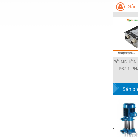
Sản 
Nước-Vật tư thiết bị
Phốt cơ khí
Sắt, thép, inox các loại
Thí nghiệm-Trang thiết bị
Thiết bị chiếu sáng
BỘ NGUỒN
Thiết bị chống sét
IP67 1 PH
Thiết bị an ninh
11112-19
EMPARR
Thiết bị công nghiệp
POWER SU
Sản ph
PHA
Thiết bị công trình
Thiết bị điện
Thiết bị giáo dục
‹
Thiết bị khác