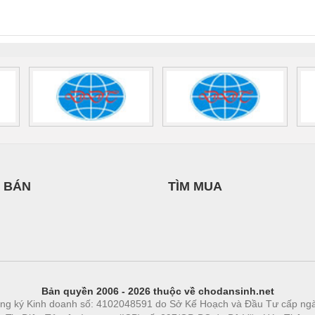
INT-HP-
BAT/PB/48DC/7.0AH/PT
SCP-
1K5 H
0AC/2.5KVA/PT
- 1133819
24UC/ESL4/3X1/1X2/B
 1136815
 BÁN
TÌM MUA
Bản quyền 2006 - 2026 thuộc về chodansinh.net
ng ký Kinh doanh số: 4102048591 do Sở Kế Hoạch và Đầu Tư cấp ng