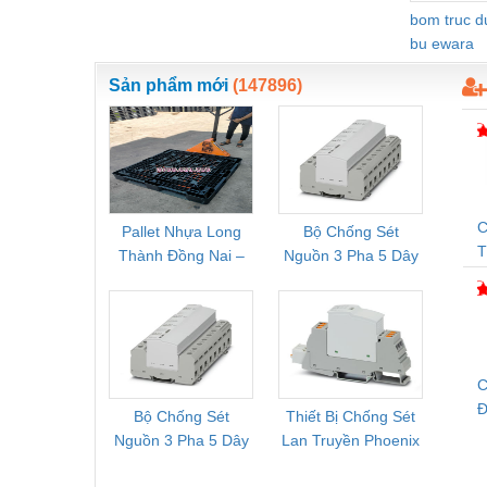
Thiết bị làm sạch
bom truc 
bu ewara
Thiết bị sơn - Sơn
Sản phẩm mới
(147896)
Thiết bị nhà bếp
Thiết bị nhiệt
Thiêt bị PCCC
Thiết bị truyền động
C
Pallet Nhựa Long
Bộ Chống Sét
Rơ Le 
Thiết bị văn phòng
Thành Đồng Nai –
Nguồn 3 Pha 5 Dây
Phoe
T
Cung Cấp Pallet
Phoenix Contact
PSR-
Thiết bị viễn thông
Mới, Pallet Cũ Giá
FLT-SEC-P-T1-3S-
1NC-
Thủy lực-Thiết bị
Tốt
264/50-FM -
2
2909589
Thủy sản - Trang thiết bị
C
Tự động hoá
Đ
Bộ Chống Sét
Thiết Bị Chống Sét
Bộ L
Van - Co các loại
Nguồn 3 Pha 5 Dây
Lan Truyền Phoenix
Công
Phoenix Contact
Contact PLT-SEC-
Phoe
Vật liệu mài mòn