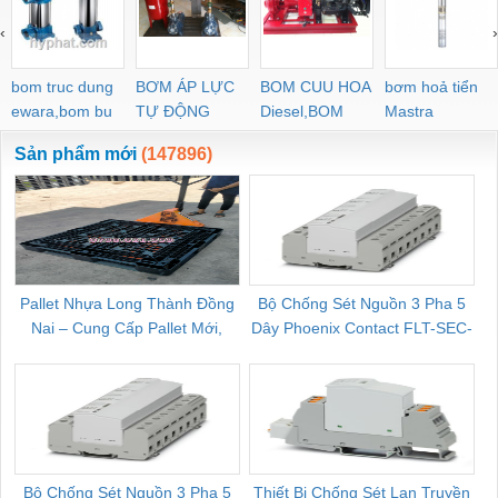
‹
›
bom truc dung
BƠM ÁP LỰC
BOM CUU HOA
bơm hoả tiển
ewara,bom bu
TỰ ĐỘNG
Diesel,BOM
Mastra
ewara
CHUA CHAY
Sản phẩm mới
(147896)
Pallet Nhựa Long Thành Đồng
Bộ Chống Sét Nguồn 3 Pha 5
Nai – Cung Cấp Pallet Mới,
Dây Phoenix Contact FLT-SEC-
C
Pallet Cũ Giá Tốt
P-T1-3S-264/50-FM - 2909589
Bộ Chống Sét Nguồn 3 Pha 5
Thiết Bị Chống Sét Lan Truyền
B