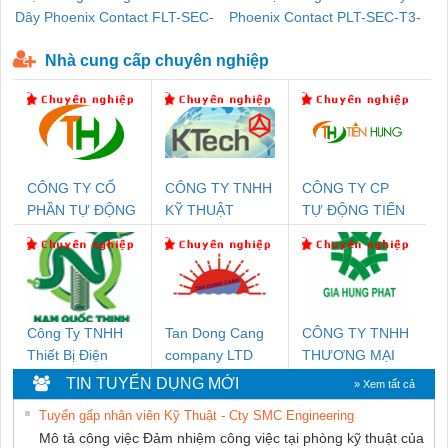
Dây Phoenix Contact FLT-SEC-
Phoenix Contact PLT-SEC-T3-
P-T1-3S-440/35-FM - 2908264
230-FM-PT - 2907928
Nhà cung cấp chuyên nghiệp
CÔNG TY CỔ
CÔNG TY TNHH
CÔNG TY CP
PHẦN TỰ ĐỘNG
KỸ THUẬT
TỰ ĐỘNG TIẾN
TIẾN HƯNG
KTECH VIỆT
HƯNG
NAM
Công Ty TNHH
Tan Dong Cang
CÔNG TY TNHH
Thiết Bị Điện
company LTD
THƯƠNG MẠI
Nam Quốc Thịnh
DỊCH VỤ KỸ
TIN TUYỂN DỤNG MỚI
» Xem tất cả
THUẬT ĐIỆN CƠ
Tuyển gấp nhân viên Kỹ Thuật - Cty SMC Engineering
GIA HƯNG
Mô tả công việc Đảm nhiệm công việc tại phòng kỹ thuật của
PHÁT