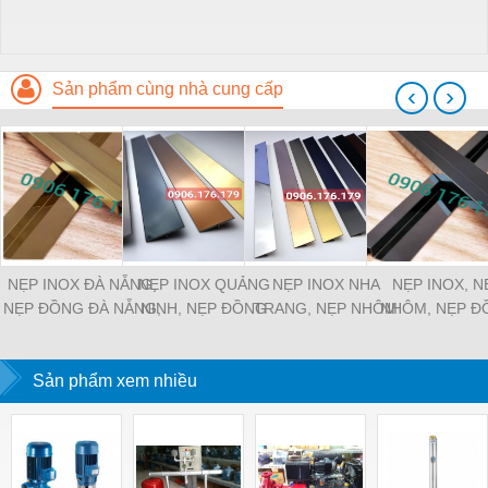
Sản phẩm cùng nhà cung cấp
‹
›
NẸP INOX ĐÀ NẴNG,
NẸP INOX QUẢNG
NẸP INOX NHA
NẸP INOX, N
NẸP ĐỒNG ĐÀ NẴNG,
NINH, NẸP ĐỒNG
TRANG, NẸP NHÔM
NHÔM, NẸP Đ
NẸP NHÔM ĐÀ NẴNG
QUẢNG NINH, NẸP
NHA TRANG, NẸP
ĐỒNG NAI
NHÔM QUẢNG NINH
ĐỒNG NHA TRANG
Sản phẩm xem nhiều