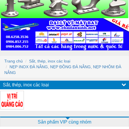
Trang chủ
Sắt, thép, inox các loại
NẸP INOX ĐÀ NẴNG, NẸP ĐỒNG ĐÀ NẴNG, NẸP NHÔM ĐÀ
NẴNG
Sắt, thép, inox các loại
Sản phẩm VIP cùng nhóm