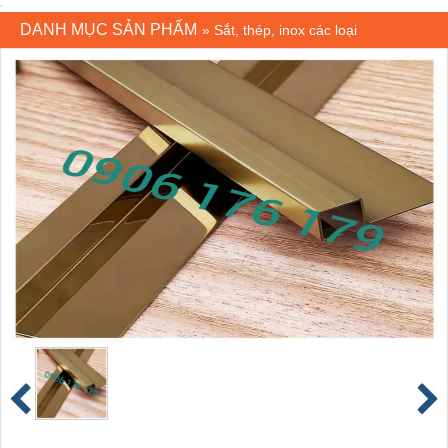
DANH MỤC SẢN PHẨM
»
Sắt, thép, inox các loại