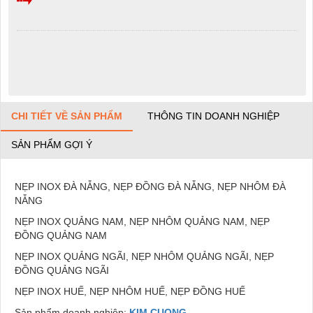
CHI TIẾT VỀ SẢN PHẨM
THÔNG TIN DOANH NGHIỆP
SẢN PHẨM GỢI Ý
NẸP INOX ĐÀ NẴNG, NẸP ĐỒNG ĐÀ NẴNG, NẸP NHÔM ĐÀ
NẴNG
NẸP INOX QUẢNG NAM, NẸP NHÔM QUẢNG NAM, NẸP
ĐỒNG QUẢNG NAM
NẸP INOX QUẢNG NGÃI, NẸP NHÔM QUẢNG NGÃI, NẸP
ĐỒNG QUẢNG NGÃI
NẸP INOX HUẾ, NẸP NHÔM HUẾ, NẸP ĐỒNG HUẾ
Sản phẩm doanh nghiệp:
KIM CUONG