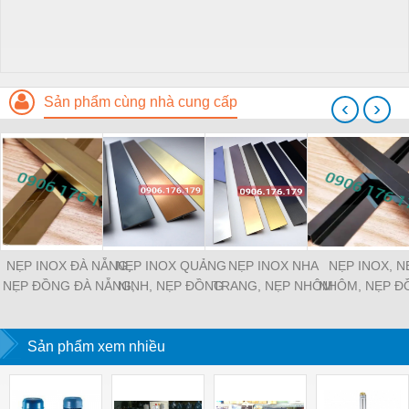
Sản phẩm cùng nhà cung cấp
‹
›
NẸP INOX ĐÀ NẴNG,
NẸP INOX QUẢNG
NẸP INOX NHA
NẸP INOX, N
NẸP ĐỒNG ĐÀ NẴNG,
NINH, NẸP ĐỒNG
TRANG, NẸP NHÔM
NHÔM, NẸP Đ
NẸP NHÔM ĐÀ NẴNG
QUẢNG NINH, NẸP
NHA TRANG, NẸP
ĐỒNG NAI
NHÔM QUẢNG NINH
ĐỒNG NHA TRANG
Sản phẩm xem nhiều