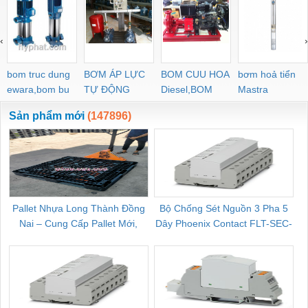
‹
›
bom truc dung
BƠM ÁP LỰC
BOM CUU HOA
bơm hoả tiển
ewara,bom bu
TỰ ĐỘNG
Diesel,BOM
Mastra
ewara
CHUA CHAY
Sản phẩm mới
(147896)
Pallet Nhựa Long Thành Đồng
Bộ Chống Sét Nguồn 3 Pha 5
Nai – Cung Cấp Pallet Mới,
Dây Phoenix Contact FLT-SEC-
C
Pallet Cũ Giá Tốt
P-T1-3S-264/50-FM - 2909589