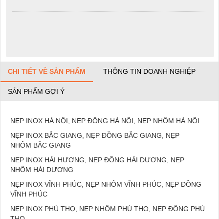
CHI TIẾT VỀ SẢN PHẨM
THÔNG TIN DOANH NGHIỆP
SẢN PHẨM GỢI Ý
NẸP INOX HÀ NỘI, NẸP ĐỒNG HÀ NỘI, NẸP NHÔM HÀ NỘI
NẸP INOX BẮC GIANG, NẸP ĐỒNG BẮC GIANG, NẸP
NHÔM BẮC GIANG
NẸP INOX HẢI HƯƠNG, NẸP ĐỒNG HẢI DƯƠNG, NẸP
NHÔM HẢI DƯƠNG
NẸP INOX VĨNH PHÚC, NẸP NHÔM VĨNH PHÚC, NẸP ĐỒNG
VĨNH PHÚC
NẸP INOX PHÚ THỌ, NẸP NHÔM PHÚ THỌ, NẸP ĐỒNG PHÚ
THỌ