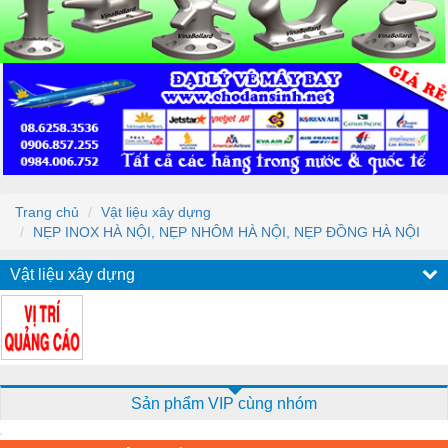
Trang chủ
Vật liệu xây dựng
NẸP INOX HÀ NỘI, NẸP NHÔM HÀ NỘI, NẸP ĐỒNG HÀ NỘI
Vật liệu xây dựng
Sản phẩm VIP cùng nhóm