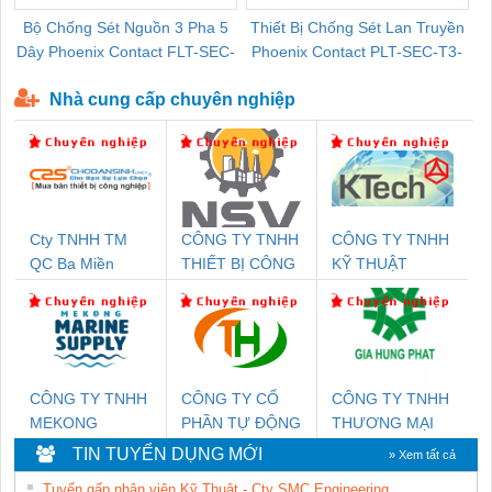
Bộ Chống Sét Nguồn 3 Pha 5
Thiết Bị Chống Sét Lan Truyền
B
Dây Phoenix Contact FLT-SEC-
Phoenix Contact PLT-SEC-T3-
P-T1-3S-440/35-FM - 2908264
230-FM-PT - 2907928
Nhà cung cấp chuyên nghiệp
Cty TNHH TM
CÔNG TY TNHH
CÔNG TY TNHH
QC Ba Miền
THIẾT BỊ CÔNG
KỸ THUẬT
NGHIỆP NIHON
KTECH VIỆT
SETSUBI VIỆT
NAM
NAM
CÔNG TY TNHH
CÔNG TY CỔ
CÔNG TY TNHH
MEKONG
PHẦN TỰ ĐỘNG
THƯƠNG MẠI
MARINE SUPPLY
TIẾN HƯNG
DỊCH VỤ KỸ
TIN TUYỂN DỤNG MỚI
» Xem tất cả
THUẬT ĐIỆN CƠ
Tuyển gấp nhân viên Kỹ Thuật - Cty SMC Engineering