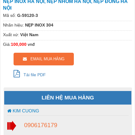
NẸP INOX HÀ NỘI, NẸP NHÔM HÀ NỘI, NẸP ĐỒNG HÀ
NỘI
Mã số:
G-59120-3
Nhãn hiệu:
NẸP INOX 304
Xuất xứ:
Việt Nam
Giá:
100,000
vnđ
EMAIL MUA HÀNG
Tải file PDF
LIÊN HỆ MUA HÀNG
KIM CUONG
0906176179