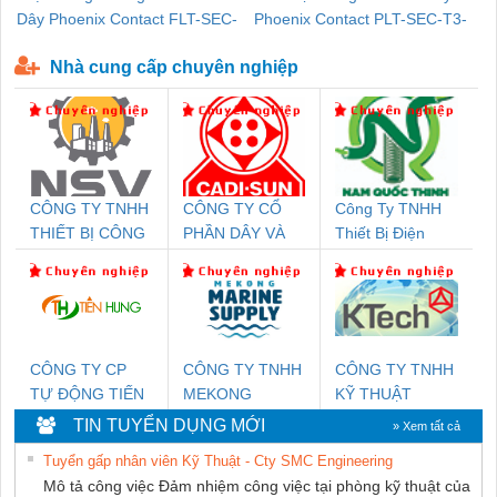
Dây Phoenix Contact FLT-SEC-
Phoenix Contact PLT-SEC-T3-
P-T1-3S-440/35-FM - 2908264
230-FM-PT - 2907928
Nhà cung cấp chuyên nghiệp
CÔNG TY TNHH
CÔNG TY CỔ
Công Ty TNHH
THIẾT BỊ CÔNG
PHẦN DÂY VÀ
Thiết Bị Điện
NGHIỆP NIHON
CÁP ĐIỆN
Nam Quốc Thịnh
SETSUBI VIỆT
THƯỢNG ĐÌNH
NAM
CÔNG TY CP
CÔNG TY TNHH
CÔNG TY TNHH
TỰ ĐỘNG TIẾN
MEKONG
KỸ THUẬT
HƯNG
MARINE
KTECH VIỆT
TIN TUYỂN DỤNG MỚI
» Xem tất cả
SUPPLY
NAM
Tuyển gấp nhân viên Kỹ Thuật - Cty SMC Engineering
Mô tả công việc Đảm nhiệm công việc tại phòng kỹ thuật của