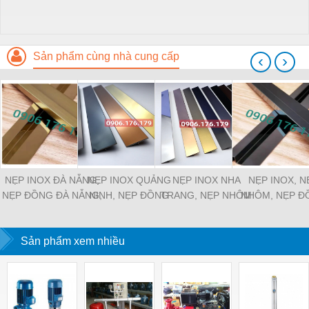
Sản phẩm cùng nhà cung cấp
‹
›
NẸP INOX ĐÀ NẴNG,
NẸP INOX QUẢNG
NẸP INOX NHA
NẸP INOX, N
NẸP ĐỒNG ĐÀ NẴNG,
NINH, NẸP ĐỒNG
TRANG, NẸP NHÔM
NHÔM, NẸP Đ
NẸP NHÔM ĐÀ NẴNG
QUẢNG NINH, NẸP
NHA TRANG, NẸP
ĐỒNG NAI
NHÔM QUẢNG NINH
ĐỒNG NHA TRANG
Sản phẩm xem nhiều