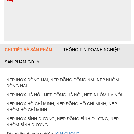
CHI TIẾT VỀ SẢN PHẨM
THÔNG TIN DOANH NGHIỆP
SẢN PHẨM GỢI Ý
NẸP INOX ĐỒNG NAI, NẸP ĐỒNG ĐỒNG NAI, NẸP NHÔM
ĐỒNG NAI
NẸP INOX HÀ NỘI, NẸP ĐỒNG HÀ NỘI, NẸP NHÔM HÀ NỘI
NẸP INOX HỒ CHÍ MINH, NẸP ĐỒNG HỒ CHÍ MINH, NẸP
NHÔM HỒ CHÍ MINH
NẸP INOX BÌNH DƯƠNG, NẸP ĐỒNG BÌNH DƯƠNG, NẸP
NHÔM BÌNH DƯƠNG
Sản phẩm doanh nghiệp:
KIM CUONG