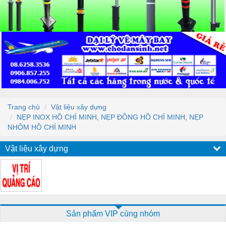
Trang chủ
Vật liệu xây dựng
NẸP INOX HỒ CHÍ MINH, NẸP ĐỒNG HỒ CHÍ MINH, NẸP
NHÔM HỒ CHÍ MINH
Vật liệu xây dựng
Sản phẩm VIP cùng nhóm