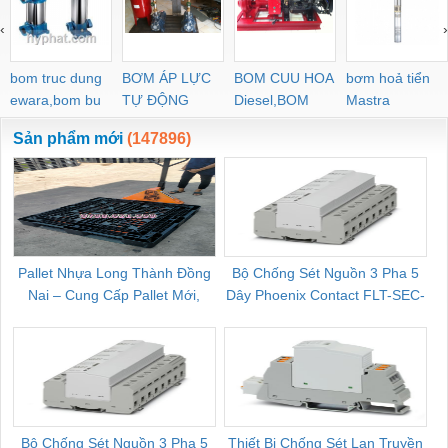
‹
›
bom truc dung
BƠM ÁP LỰC
BOM CUU HOA
bơm hoả tiển
ewara,bom bu
TỰ ĐỘNG
Diesel,BOM
Mastra
ewara
CHUA CHAY
Sản phẩm mới
(147896)
Pallet Nhựa Long Thành Đồng
Bộ Chống Sét Nguồn 3 Pha 5
Nai – Cung Cấp Pallet Mới,
Dây Phoenix Contact FLT-SEC-
C
Pallet Cũ Giá Tốt
P-T1-3S-264/50-FM - 2909589
Bộ Chống Sét Nguồn 3 Pha 5
Thiết Bị Chống Sét Lan Truyền
B