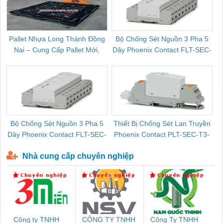
Pallet Nhựa Long Thành Đồng
Bộ Chống Sét Nguồn 3 Pha 5
Nai – Cung Cấp Pallet Mới,
Dây Phoenix Contact FLT-SEC-
C
Pallet Cũ Giá Tốt
P-T1-3S-264/50-FM - 2909589
Bộ Chống Sét Nguồn 3 Pha 5
Thiết Bị Chống Sét Lan Truyền
B
Dây Phoenix Contact FLT-SEC-
Phoenix Contact PLT-SEC-T3-
P-T1-3S-440/35-FM - 2908264
230-FM-PT - 2907928
Nhà cung cấp chuyên nghiệp
Công ty TNHH
CÔNG TY TNHH
Công Ty TNHH