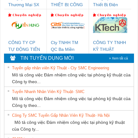
Thương Mại SX
THIẾT BỊ CÔNG
Thiết Bị Điện
Ba Miền
NGHIỆP NIHON
Nam Quốc Thịnh
SETSUBI VIỆT
NAM
CÔNG TY CP
Cty TNHH TM
CÔNG TY TNHH
TỰ ĐỘNG TIẾN
QC Ba Miền
KỸ THUẬT
HƯNG
KTECH VIỆT
TIN TUYỂN DỤNG MỚI
» Xem tất cả
NAM
Tuyển gấp nhân viên Kỹ Thuật - Cty SMC Engineering
Mô tả công việc Đảm nhiệm công việc tại phòng kỹ thuật của
Công ty theo...
Tuyển Nhanh Nhân Viên Kỹ Thuật- SMC
Mô tả công việc Đảm nhiệm công việc tại phòng kỹ thuật của
Công ty theo...
Công Ty SMC Tuyển Gấp Nhân Viên Kỹ Thuật- Hà Nội
Mô tả công việc Đảm nhiệm công việc tại phòng kỹ thuật
của Công ty...