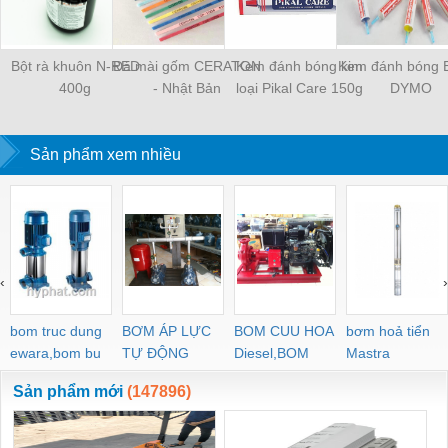
Bột rà khuôn N-RED
Đá mài gốm CERATON
Kem đánh bóng kim
Kem đánh bóng 
400g
- Nhật Bản
loại Pikal Care 150g
DYMO
Sản phẩm xem nhiều
‹
›
bom truc dung
BƠM ÁP LỰC
BOM CUU HOA
bơm hoả tiển
ewara,bom bu
TỰ ĐỘNG
Diesel,BOM
Mastra
ewara
CHUA CHAY
Sản phẩm mới
(147896)