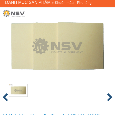
DANH MỤC SẢN PHẨM
»
Khuôn mẫu - Phụ tùng