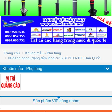
Trang chủ
Khuôn mẫu - Phụ tùng
Nỉ đánh bóng (dạng tấm lông cừu) 3Tx100x100 Hàn Quốc
Khuôn mẫu - Phụ tùng
Sản phẩm VIP cùng nhóm