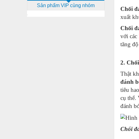
Sản phẩm VIP cùng nhóm
Dịch vụ - Thi công
Chổi đ
xuất kh
Điện công nghiệp
Chổi đ
Điện gia dụng
với các
Điện Lạnh
tăng độ
Đóng tàu Thiết bị
2. Chổi
Đúc chính xác Thiết bị
Thật kh
Dụng cụ cầm tay
đánh b
Dụng cụ cắt gọt
tiêu ha
Dụng cụ điện
cụ thể.
đánh b
Dụng cụ đo
Gỗ - Trang thiết bị
Chổi đ
Hàn cắt - Thiết bị