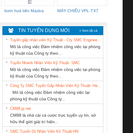
bơm hoả tiển Mastra
MÁY CHIẾU VPL-TX7
BOM DINH
WHITE
TIN TUYỂN DỤNG MỚI
» Xem tất cả
Tuyển gấp nhân viên Kỹ Thuật - Cty SMC Engineering
Mô tả công việc Đảm nhiệm công việc tại phòng
kỹ thuật của Công ty theo...
Tuyển Nhanh Nhân Viên Kỹ Thuật- SMC
CÔNG TY CỔ
CÔNG TY CP TỰ
Tan Dong Cang
 Le An Toàn
Bộ giám sát chuỗi
Bộ giám sát dòng
Bộ ng
Mô tả công việc Đảm nhiệm công việc tại phòng
PHẦN TỰ ĐỘNG
ĐỘNG TIẾN
company LTD
enix Contact
tấm pin
điện chuỗi
ray W
kỹ thuật của Công ty theo...
TIẾN HƯNG
HƯNG
6960 – PSR-
TRANSCLINIC 16I+
TRANSCLINIC 16I+
BAS 
Công Ty SMC Tuyển Gấp Nhân Viên Kỹ Thuật- Hà Nội
SCP-
1K5 L (2433950000)
(2008130000)
(28
Mô tả công việc Đảm nhiệm công việc tại
/FSP/2X1/1X2
phòng kỹ thuật của Công ty...
CM88 jp net
CÔNG TY TNHH
Công Ty TNHH
CÔNG TY TNHH
CM88 là nhà cái cá cược trực tuyến uy tín, sở
KỸ THUẬT KTECH
Thiết Bị Điện Nam
MEKONG MARINE
iám sát chuỗi
Bộ chỉnh lưu nguồn
Nẹp nhôm chống
Bộ c
hữu thế giới giải trí hiện...
VIỆT NAM
Quốc Thịnh
SUPPLY
tấm pin
điện TRANSCLINIC
trơn Đà Nẵng
giám 
SMC Tuyển 01 Nhân Viên Kỹ Thuật-HN
SCLINIC 16I+
BKE 1K5.4
Sola