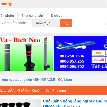
 hàng)
Sản phẩm
Nhà cung cấp
Dịch vụ
Danh mục
V
g lông ngựa dạng nón ABH MIRACLE - Đài Loan
MỤC SẢN PHẨM
»
Khuôn mẫu - Phụ tùng
Chổi đánh bóng lông ngựa dạng 
MIRACLE - Đài Loan