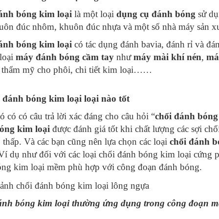
ánh bóng kim loại
là một loại
dụng cụ đánh bóng
sử dụ
uôn đúc nhôm, khuôn đúc nhựa và một số nhà máy sản xu
ánh bóng kim loại
có tác dụng đánh bavia, đánh rỉ và đ
 loại
máy đánh bóng cầm tay
như
máy mài khí nén
,
má
 thẩm mỹ cho phôi, chi tiết kim loại……
 đánh bóng kim loại loại nào tốt
ó có có câu trả lời xác đáng cho câu hỏi “
chổi đánh bóng 
óng kim loại
được đánh giá tốt khi chất lượng các sợi chổ
o thấp. Và các bạn cũng nên lựa chọn các loại
chổi đánh b
 Ví dụ như đối với các loại chổi đánh bóng kim loại cứng
óng kim loại mềm phù hợp với công đoạn đánh bóng.
ánh bóng kim loại thường ứng dụng trong công đoạn 