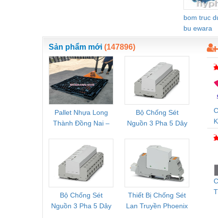
Vật liệu xây dựng
bom truc 
bu ewara
Vòng bi - Bạc đạn
Sản phẩm mới
(147896)
Xe hơi - Phụ tùng
Xe máy - Phụ tùng
Xe tải - phụ tùng
Y khoa - Trang thiết bị
C
Pallet Nhựa Long
Bộ Chống Sét
Rơ Le 
K
Thành Đồng Nai –
Nguồn 3 Pha 5 Dây
Phoe
D
Cung Cấp Pallet
Phoenix Contact
PSR-
Mới, Pallet Cũ Giá
FLT-SEC-P-T1-3S-
1NC-
Tốt
264/50-FM -
2
2909589
C
T
Bộ Chống Sét
Thiết Bị Chống Sét
Bộ L
N
Nguồn 3 Pha 5 Dây
Lan Truyền Phoenix
Công
S
Phoenix Contact
Contact PLT-SEC-
Phoe