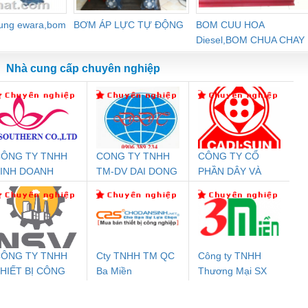
dung ewara,bom
BƠM ÁP LỰC TỰ ĐỘNG
BOM CUU HOA
Diesel,BOM CHUA CHAY
Nhà cung cấp chuyên nghiệp
ÔNG TY TNHH
CONG TY TNHH
CÔNG TY CỔ
Đệm An Toàn
Rơ Le An Toàn
Bộ Lặp Tín Hiệu
Rơ
INH DOANH
TM-DV DAI DONG
PHẦN DÂY VÀ
nix Contact
Phoenix Contact
PROFIBUS Phoenix
Pho
ỊCH VỤ XNK
THANH
CÁP ĐIỆN
PC20-1NO-
PSR-SCP-
Contact PSI-REP-
298
PHƯƠNG NAM
THƯỢNG ĐÌNH
24DC-SP -
24UC/ESL4/3X1/1X2/B
PROFIBUS/12MB -
700578
- 2981059
2708863
24DC
ÔNG TY TNHH
Cty TNHH TM QC
Công ty TNHH
HIẾT BỊ CÔNG
Ba Miền
Thương Mại SX
ưu Điện AC
Mô-đun Ắc Quy UPS
Rơ Le An Toàn
Bộ g
GHIỆP NIHON
Ba Miền
 Suất Cao
Phoenix Contact
Phoenix Contact
ETSUBI VIỆT
nix Contact
QUINT-HP-
2981059 – PSR-
TRAN