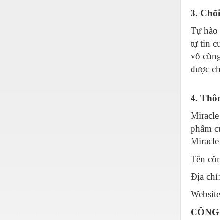
Hóa chất-Trang thiết bị
3. Chổ
Kệ công nghiệp
Tự hào 
Khí nén - Thiết bị
tự tin 
vô cùng
Khuôn mẫu - Phụ tùng
được ch
Lọc công nghiệp
Máy công cụ - Phụ tùng
4. Thôn
Mỏ - Trang thiết bị
Miracle
Mô tơ - Hộp số
phẩm củ
Miracle
Môi trường - Thiết bị
Tên côn
Nâng hạ - Trang thiết bị
Địa chỉ
Nội - Ngoại thất - văn phòng
Website
Nồi hơi - Trang thiết bị
CÔNG 
Nông nghiệp - Thiết bị