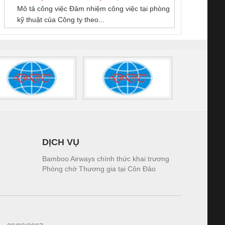
Mô tả công việc Đảm nhiệm công việc tại phòng
 (2502520000)
(7791400879)2. Giá
TRAN
kỹ thuật của Công ty theo...
1K5.4
DỊCH VỤ
Bamboo Airways chính thức khai trương
Phòng chờ Thương gia tại Côn Đảo