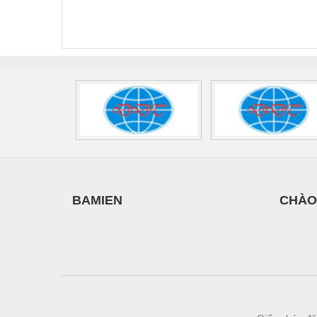
FLT-SEC-P-T1-3S-
T3-230-FM-PT -
QU
440/35-FM -
2907928
UPS/23
2908264
-
BAMIEN
CHÀO