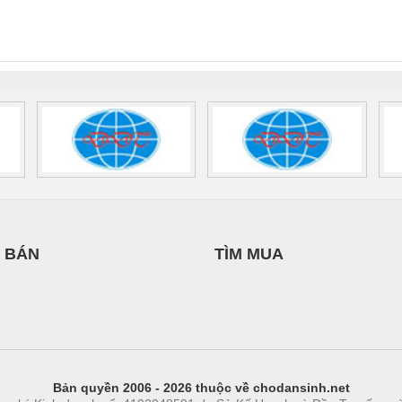
NAM
INT-HP-
BAT/PB/48DC/7.0AH/PT
SCP-
1K5 H
0AC/2.5KVA/PT
- 1133819
24UC/ESL4/3X1/1X2/B
 1136815
 BÁN
TÌM MUA
Bản quyền 2006 - 2026 thuộc về chodansinh.net