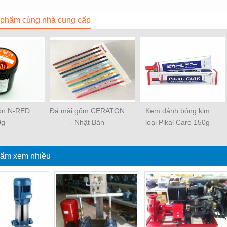
phẩm cùng nhà cung cấp
uôn N-RED
Đá mài gốm CERATON
Kem đánh bóng kim
0g
- Nhật Bản
loại Pikal Care 150g
ẩm xem nhiều