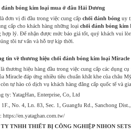
i đánh bóng kim loại mua ở đâu Hải Dương
là đơn vị đi đầu trong việc cung cấp
chổi đánh bóng
uy t
cung cấp cho khách hàng những loại
chổi đánh bóng kim 
 hợp lý. Để nhận được mức báo giá tốt, quý khách vui lòn
úng tôi tư vấn và hỗ trợ kịp thời.
g tin về thương hiệu chổi đánh bóng kim loại Miracle
 là thương hiệu hàng đầu trong việc cung cấp các dụng c
a Miracle đáp ứng nhiều tiêu chuẩn khắt khe của châu 
 còn tự hào có dịch vụ khách hàng đẳng cấp quốc tế và gi
g ty: YatagHan, Enterprise, Co, Ltd
: 1F., No. 4, Ln. 83, Sec. 1, Guangfu Rd., Sanchong Dist
: https://en.yataghan.com.tw/
TY TNHH THIẾT BỊ CÔNG NGHIỆP NIHON SETS