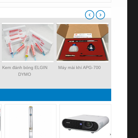
‹
›
Kem đánh bóng ELGIN
Máy mài khí APG-700
Máy mài khí
DYMO
›