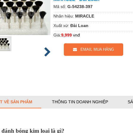
Mã số:
G-54238-397
Nhãn hiệu:
MIRACLE
Xuất xứ:
Đài Loan
Giá:
9,999
vnđ
EMAIL MUA HÀNG
ẾT VỀ SẢN PHẨM
THÔNG TIN DOANH NGHIỆP
SẢ
 đánh bóng kim loại là gì?