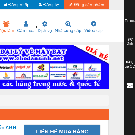
Đăng nhập
Đăng ký
Đăng sản phẩm
Tin tức
iệc làm
Cần mua
Dịch vụ
Nhà cung cấp
Video clip
Quy
định
Bảng
giá QC
nón ABH
LIÊN HỆ MUA HÀNG