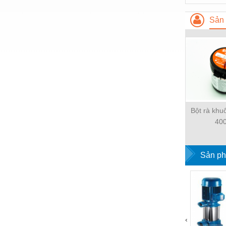
Thiết bị làm sạch
Sản 
Thiết bị sơn - Sơn
Thiết bị nhà bếp
Thiết bị nhiệt
Thiêt bị PCCC
Thiết bị truyền động
Bột rà kh
Thiết bị văn phòng
40
Thiết bị viễn thông
Thủy lực-Thiết bị
Sản ph
Thủy sản - Trang thiết bị
Tự động hoá
Van - Co các loại
‹
Vật liệu mài mòn