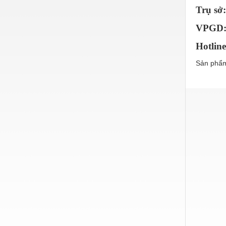
Trụ sở
Nước-Vật tư thiết bị
VPGD: 
Phốt cơ khí
Hotline
Sắt, thép, inox các loại
Sản phẩm
Thí nghiệm-Trang thiết bị
Thiết bị chiếu sáng
Thiết bị chống sét
Thiết bị an ninh
Thiết bị công nghiệp
Thiết bị công trình
Thiết bị điện
Thiết bị giáo dục
Thiết bị khác