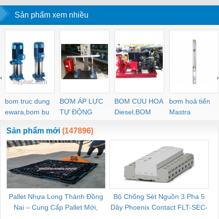
Sản phẩm xem nhiều
‹
›
bom truc dung
BƠM ÁP LỰC
BOM CUU HOA
bơm hoả tiển
ewara,bom bu
TỰ ĐỘNG
Diesel,BOM
Mastra
ewara
CHUA CHAY
Sản phẩm mới
(147896)
Pallet Nhựa Long Thành Đồng
Bộ Chống Sét Nguồn 3 Pha 5
Nai – Cung Cấp Pallet Mới,
Dây Phoenix Contact FLT-SEC-
C
Pallet Cũ Giá Tốt
P-T1-3S-264/50-FM - 2909589