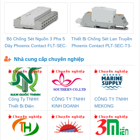
Bộ Chống Sét Nguồn 3 Pha 5
Thiết Bị Chống Sét Lan Truyền
B
Dây Phoenix Contact FLT-SEC-
Phoenix Contact PLT-SEC-T3-
P-T1-3S-440/35-FM - 2908264
230-FM-PT - 2907928
Nhà cung cấp chuyên nghiệp
Công Ty TNHH
CÔNG TY TNHH
CÔNG TY TNHH
Thiết Bị Điện
KINH DOANH
MEKONG
Nam Quốc Thịnh
DỊCH VỤ XNK
MARINE
PHƯƠNG NAM
SUPPLY