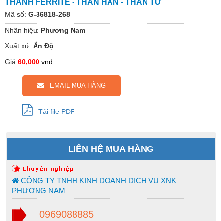
THANH FERRITE - THAN HÀN - THAN TỪ
Mã số:
G-36818-268
Nhãn hiệu:
Phương Nam
Xuất xứ:
Ấn Độ
Giá:
60,000
vnđ
EMAIL MUA HÀNG
Tải file PDF
LIÊN HỆ MUA HÀNG
CÔNG TY TNHH KINH DOANH DỊCH VỤ XNK
PHƯƠNG NAM
0969088885