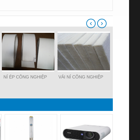
‹
›
NỈ ÉP CÔNG NGHIỆP
VẢI NỈ CÔNG NGHIỆP
NỈ LÔN