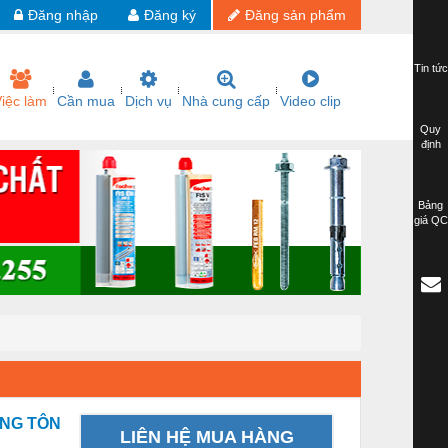
Đăng nhập
Đăng ký
Đăng sản phẩm
Tin tức
iệc làm
Cần mua
Dịch vụ
Nhà cung cấp
Video clip
Quy
định
Bảng
giá QC
ĂNG TÔN
LIÊN HỆ MUA HÀNG