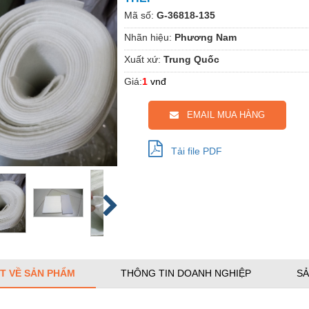
Mã số:
G-36818-135
Nhãn hiệu:
Phương Nam
Xuất xứ:
Trung Quốc
Giá:
1
vnđ
EMAIL MUA HÀNG
Tải file PDF
ẾT VỀ SẢN PHẨM
THÔNG TIN DOANH NGHIỆP
SẢ