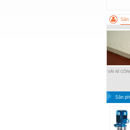
Nước-Vật tư thiết bị
Phốt cơ khí
Sản 
Sắt, thép, inox các loại
Thí nghiệm-Trang thiết bị
Thiết bị chiếu sáng
Thiết bị chống sét
Thiết bị an ninh
VẢI NỈ CÔ
Thiết bị công nghiệp
Thiết bị công trình
Sản ph
Thiết bị điện
Thiết bị giáo dục
Thiết bị khác