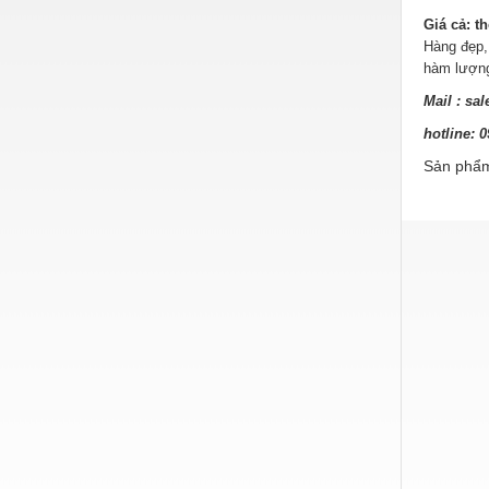
Hóa chất-Trang thiết bị
Giá cả: t
Kệ công nghiệp
Hàng đẹp,
hàm lượng
Khí nén - Thiết bị
Mail :
sa
Khuôn mẫu - Phụ tùng
hotline:
Lọc công nghiệp
Sản phẩm
Máy công cụ - Phụ tùng
Mỏ - Trang thiết bị
Mô tơ - Hộp số
Môi trường - Thiết bị
Nâng hạ - Trang thiết bị
Nội - Ngoại thất - văn phòng
Nồi hơi - Trang thiết bị
Nông nghiệp - Thiết bị