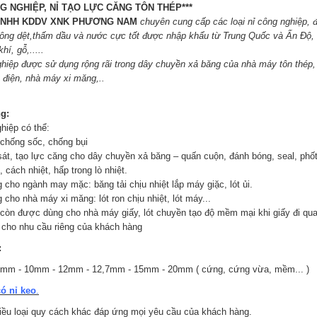
NG NGHIỆP, NỈ TẠO LỰC CĂNG TÔN THÉP***
 TNHH KDDV XNK PHƯƠNG NAM
chuyên cung cấp các loại nỉ công nghiệp, đủ
không dệt,thấm dầu và nước cực tốt được nhập khẩu từ Trung Quốc và Ấn Độ, 
khí, gỗ,.....
hiệp được sử dụng rộng rãi trong dây chuyền xả băng của nhà máy tôn thép, t
t điện, nhà máy xi măng,..
g:
iệp có thể:
chống sốc, chống bụi
sát, tạo lực căng cho dây chuyền xả băng – quấn cuộn, đánh bóng, seal, phốt
 cách nhiệt, hấp trong lò nhiệt.
 cho ngành may mặc: băng tải chịu nhiệt lắp máy giặc, lót ủi.
 cho nhà máy xi măng: lót ron chịu nhiệt, lót máy...
a còn được dùng cho nhà máy giấy, lót chuyền tạo độ mềm mại khi giấy đi qua
 cho nhu cầu riêng của khách hàng
:
mm - 10mm - 12mm - 12,7mm - 15mm - 20mm ( cứng, cứng vừa, mềm... )
có nỉ keo
.
iều loại quy cách khác đáp ứng mọi yêu cầu của khách hàng.