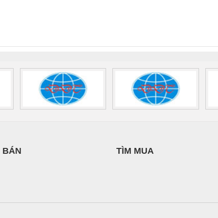
 Suất Cao
Phoenix Contact
Phoenix Contact
THƯỢNG ĐÌNH
PHƯƠNG NAM
nix Contact
QUINT-HP-
2981059 – PSR-
TRAN
INT-HP-
BAT/PB/48DC/7.0AH/PT
SCP-
1K5 H
0AC/2.5KVA/PT
- 1133819
24UC/ESL4/3X1/1X2/B
 1136815
 BÁN
TÌM MUA