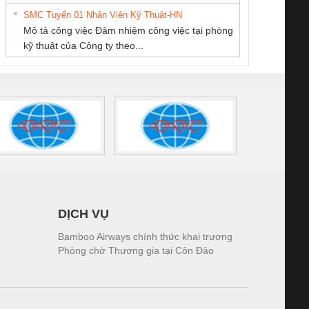
tấm pin
điện TRANSCLINIC
trơn Đà Nẵng
giám 
SMC Tuyển 01 Nhân Viên Kỹ Thuật-HN
SCLINIC 16I+
BKE 1K5.4
Sola
Mô tả công việc Đảm nhiệm công việc tại phòng
 (2502520000)
(7791400879)2. Giá
TRAN
kỹ thuật của Công ty theo...
1K5.4
DỊCH VỤ
Bamboo Airways chính thức khai trương
Phòng chờ Thương gia tại Côn Đảo