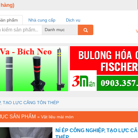
 hàng)
Sản phẩm
Nhà cung cấp
Dịch vụ
Danh mục
V
P, TẠO LỰC CĂNG TÔN THÉP
MỤC SẢN PHẨM
»
Vật liệu mài mòn
NỈ ÉP CÔNG NGHIỆP, TẠO LỰC C
THÉP