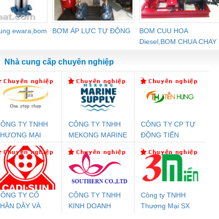
dung ewara,bom
BƠM ÁP LỰC TỰ ĐỘNG
BOM CUU HOA
Diesel,BOM CHUA CHAY
Nhà cung cấp chuyên nghiệp
ÔNG TY TNHH
CÔNG TY TNHH
CÔNG TY CP TỰ
Đệm An Toàn
Rơ Le An Toàn
Bộ Lặp Tín Hiệu
Rơ
THƯƠNG MẠI
MEKONG MARINE
ĐỘNG TIẾN
nix Contact
Phoenix Contact
PROFIBUS Phoenix
Pho
HIÊN ÂN VIỆT
SUPPLY
HƯNG
PC20-1NO-
PSR-SCP-
Contact PSI-REP-
298
NAM
24DC-SP -
24UC/ESL4/3X1/1X2/B
PROFIBUS/12MB -
700578
- 2981059
2708863
24DC
ÔNG TY CỔ
CÔNG TY TNHH
Công ty TNHH
HẦN DÂY VÀ
KINH DOANH
Thương Mại SX
ưu Điện AC
Mô-đun Ắc Quy UPS
Rơ Le An Toàn
Bộ g
ÁP ĐIỆN
DỊCH VỤ XNK
Ba Miền