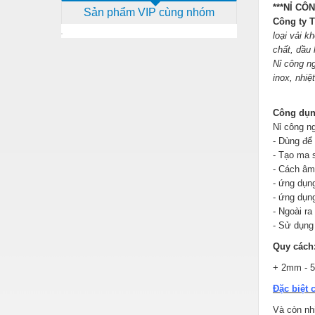
***NỈ CÔ
Sản phẩm VIP cùng nhóm
Dịch vụ - Thi công
Công ty
loại vải 
Điện công nghiệp
chất, dầu 
Nỉ công ng
Điện gia dụng
inox, nhiệ
Điện Lạnh
Công dụn
Đóng tàu Thiết bị
Nỉ công ngh
Đúc chính xác Thiết bị
- Dùng để 
- Tạo ma 
Dụng cụ cầm tay
- Cách âm,
- ứng dụng
Dụng cụ cắt gọt
- ứng dụng
- Ngoài r
Dụng cụ điện
- Sử dụng
Dụng cụ đo
Quy cách
Gỗ - Trang thiết bị
+
2mm - 5
Đặc biệt 
Hàn cắt - Thiết bị
Và còn nh