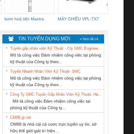
›
bơm hoả tiển Mastra
MÁY CHIẾU VPL-TX7
BOM DINH
WHITE
TIN TUYỂN DỤNG MỚI
» Xem tất cả
Tuyển gấp nhân viên Kỹ Thuật - Cty SMC Engineering
Mô tả công việc Đảm nhiệm công việc tại phòng
kỹ thuật của Công ty theo...
Tuyển Nhanh Nhân Viên Kỹ Thuật- SMC
CONG TY TNHH
CÔNG TY TNHH
CÔNG TY TNHH
 Le An Toàn
Bộ giám sát chuỗi
Bộ giám sát dòng
Bộ ng
Mô tả công việc Đảm nhiệm công việc tại phòng
TM-DV DAI DONG
KỸ THUẬT KTECH
THƯƠNG MẠI
enix Contact
tấm pin
điện chuỗi
ray W
kỹ thuật của Công ty theo...
THANH
VIỆT NAM
DỊCH VỤ KỸ
6960 – PSR-
TRANSCLINIC 16I+
TRANSCLINIC 16I+
BAS 
Công Ty SMC Tuyển Gấp Nhân Viên Kỹ Thuật- Hà Nội
THUẬT ĐIỆN CƠ
SCP-
1K5 L (2433950000)
(2008130000)
(28
Mô tả công việc Đảm nhiệm công việc tại
GIA HƯNG PHÁT
/FSP/2X1/1X2
phòng kỹ thuật của Công ty...
CM88 jp net
Cty TNHH TM QC
Tan Dong Cang
Công Ty TNHH
CM88 là nhà cái cá cược trực tuyến uy tín, sở
Ba Miền
company LTD
Thiết Bị Điện Nam
iám sát chuỗi
Bộ chỉnh lưu nguồn
Nẹp nhôm chống
Bộ c
hữu thế giới giải trí hiện...
Quốc Thịnh