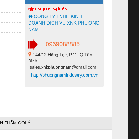
CÔNG TY TNHH KINH
DOANH DỊCH VỤ XNK PHƯƠNG
NAM
0969088885
144/12 Hồng Lạc, P.11, Q.Tân
Bình
sales.xnkphuongnam@gmail.com
http://phuongnamindustry.com.vn
N PHẨM GỢI Ý