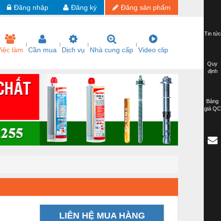
Đăng nhập
Đăng ký
Đăng sản phẩm
Tin tức
iệc làm
Cần mua
Dịch vụ
Nhà cung cấp
Video clip
Quy
định
Bảng
giá QC
LIÊN HỆ MUA HÀNG