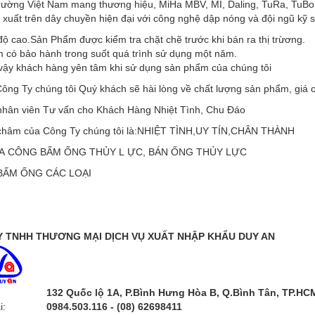
 trường Việt Nam mang thương hiệu, MiHa MBV, MI, Daling, TuRa, TuBo
xuất trên dây chuyền hiện đại với công nghệ dập nóng và đội ngũ kỹ 
độ cao.Sản Phẩm được kiểm tra chặt chẽ trước khi bán ra thị trừơng.
 có bảo hành trong suốt quá trình sử dụng một năm.
 vậy khách hàng yên tâm khi sử dụng sản phẩm của chúng tôi
ông Ty chúng tôi Quý khách sẽ hài lòng về chất lượng sản phẩm, giá 
nhân viên Tư vấn cho Khách Hàng Nhiệt Tình, Chu Đáo
hâm của Công Ty chúng tôi là:NHIỆT TÌNH,UY TÍN,CHÂN THÀNH
A CÔNG BẤM ỐNG THỦY L ỰC, BÁN ỐNG THỦY LỰC
U BẤM ỐNG CÁC LOẠI
 TNHH THƯƠNG MẠI DỊCH VỤ XUẤT NHẬP KHẨU DUY AN
132 Quốc lộ 1A, P.Bình Hưng Hòa B, Q.Bình Tân, TP.HC
i:
0984.503.116 - (08) 62698411