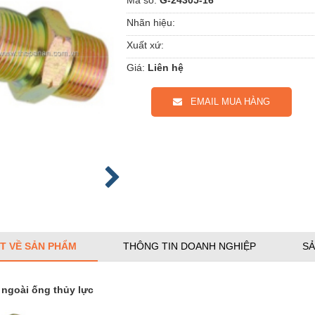
Nhãn hiệu:
Xuất xứ:
Giá:
Liên hệ
EMAIL MUA HÀNG
ẾT VỀ SẢN PHẨM
THÔNG TIN DOANH NGHIỆP
SẢ
 ngoài ống thủy lực