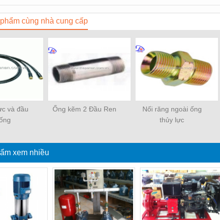
phẩm cùng nhà cung cấp
ực và đầu
Ống kẽm 2 Đầu Ren
Nối răng ngoài ống
ống
thủy lực
ẩm xem nhiều