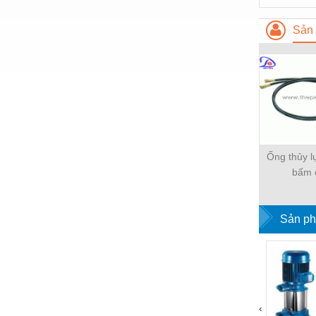
Thiết bị làm sạch
Sản 
Thiết bị sơn - Sơn
Thiết bị nhà bếp
Thiết bị nhiệt
Thiêt bị PCCC
Thiết bị truyền động
Ống thủy l
Thiết bị văn phòng
bấm 
Thiết bị viễn thông
Thủy lực-Thiết bị
Sản ph
Thủy sản - Trang thiết bị
Tự động hoá
Van - Co các loại
‹
Vật liệu mài mòn