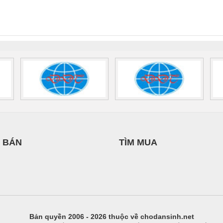
GIA HƯNG PHÁT
INT-HP-
BAT/PB/48DC/7.0AH/PT
SCP-
1K5 H
0AC/2.5KVA/PT
- 1133819
24UC/ESL4/3X1/1X2/B
 1136815
 BÁN
TÌM MUA
Bản quyền 2006 - 2026 thuộc về chodansinh.net