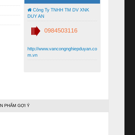
Công Ty TNHH TM DV XNK
DUY AN
0984503116
http://www.vancongnghiepduyan.co
m.vn
N PHẨM GỢI Ý