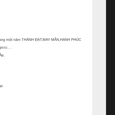
hách hàng một năm THÀNH ĐẠT,MAY MẮN,HẠNH PHÚC
pccc....
Áp,
i.