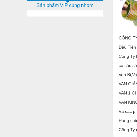
Sản phẩm VIP cùng nhóm
Dịch vụ - Thi công
Điện công nghiệp
Điện gia dụng
CÔNG TY
Điện Lạnh
Đầu Tiên
Đóng tàu Thiết bị
Công Ty 
Đúc chính xác Thiết bị
có các s
Dụng cụ cầm tay
Van Bi,Va
Dụng cụ cắt gọt
VAN GIẢ
VAN 1 C
Dụng cụ điện
VAN KING
Dụng cụ đo
Và các p
Gỗ - Trang thiết bị
Hàng chín
Hàn cắt - Thiết bị
Công Ty c