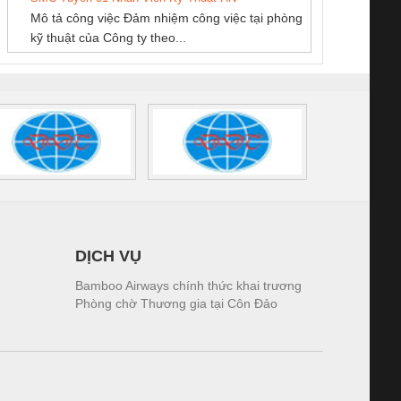
Mô tả công việc Đảm nhiệm công việc tại phòng
 (2502520000)
(7791400879)2. Giá
TRAN
kỹ thuật của Công ty theo...
1K5.4
DỊCH VỤ
Bamboo Airways chính thức khai trương
Phòng chờ Thương gia tại Côn Đảo