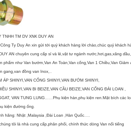
 TNHH TM DV XNK DUY AN
 Công Ty Duy An xin gửi tới quý khách hàng lời chào,chúc quý k
DUY AN chuyên cung cấp sỉ và lẻ,vật tư ngành nước,hơi,gas,xăng dầu,
ản phẩm như Van bướm,Van An Toàn,Van cổng,Van 1 Chiều,Van Giảm 
n gang,van đồng van Inox,..
M ÁP SHINYI,VAN CỔNG SHINYI,VAN BƯỚM SHINYI,
HIỀU SHINYI,VAN BI BEIZE,VAN CẦU BEIZE,VAN CỔNG ĐÀI LOAN ,
GAT, VAN TUNG LUNG……Phụ kiện hàn,phụ kiện ren.Mặt bích các loạ
hụ kiện đường ống.
h hãng: Nhật ,Malaysia ,Đài Loan ,Hàn Quốc.....
húng tôi là nhà cung cấp,phân phối, chính thức dòng Van nổi tiếng