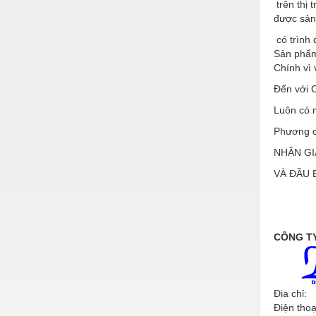
Hóa chất-Trang thiết bị
trên thị
được sản 
Kệ công nghiệp
có trình 
Sản phẩm
Khí nén - Thiết bị
Chính vì
Khuôn mẫu - Phụ tùng
Đến với C
Lọc công nghiệp
Luôn có 
Máy công cụ - Phụ tùng
Phương c
NHẬN GI
Mỏ - Trang thiết bị
VÀ ĐẦ
Mô tơ - Hộp số
Môi trường - Thiết bị
Nâng hạ - Trang thiết bị
CÔNG TY
Nội - Ngoại thất - văn phòng
Nồi hơi - Trang thiết bị
Địa chỉ:
Điện thoạ
Nông nghiệp - Thiết bị