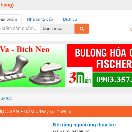
 hàng)
Sản phẩm
Nhà cung cấp
Dịch vụ
Danh mục
V
hủy lực
MỤC SẢN PHẨM
»
Thủy lực-Thiết bị
Nối răng ngoài ống thủy lực
Mã số:
G-24305-16