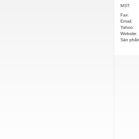
MST:
Nước-Vật tư thiết bị
Fax:
Phốt cơ khí
Email:
Yahoo:
Sắt, thép, inox các loại
Website:
Sản phẩm
Thí nghiệm-Trang thiết bị
Thiết bị chiếu sáng
Thiết bị chống sét
Thiết bị an ninh
Thiết bị công nghiệp
Thiết bị công trình
Thiết bị điện
Thiết bị giáo dục
Thiết bị khác