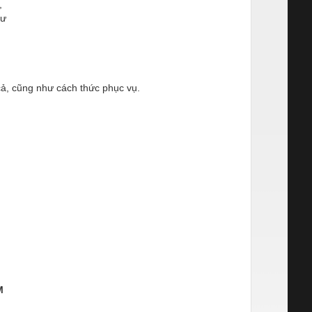
,
sư
cả, cũng như cách thức phục vụ.
M