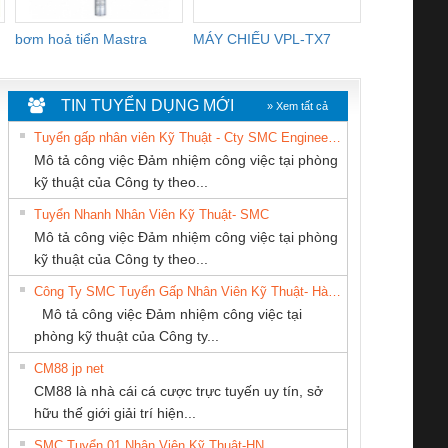
bơm hoả tiển Mastra
MÁY CHIẾU VPL-TX7
BOM DINH
WHITE
TIN TUYỂN DỤNG MỚI
» Xem tất cả
Tuyển gấp nhân viên Kỹ Thuật - Cty SMC Engineering
Mô tả công việc Đảm nhiệm công việc tại phòng
kỹ thuật của Công ty theo...
Tuyển Nhanh Nhân Viên Kỹ Thuật- SMC
CONG TY TNHH
CÔNG TY TNHH
CÔNG TY TNHH
 Le An Toàn
Bộ giám sát chuỗi
Bộ giám sát dòng
Bộ ng
Mô tả công việc Đảm nhiệm công việc tại phòng
TM-DV DAI DONG
THIẾT BỊ CÔNG
THƯƠNG MẠI
enix Contact
tấm pin
điện chuỗi
ray W
kỹ thuật của Công ty theo...
THANH
NGHIỆP NIHON
THIÊN ÂN VIỆT
6960 – PSR-
TRANSCLINIC 16I+
TRANSCLINIC 16I+
BAS 
Công Ty SMC Tuyển Gấp Nhân Viên Kỹ Thuật- Hà Nội
SETSUBI VIỆT
NAM
SCP-
1K5 L (2433950000)
(2008130000)
(28
Mô tả công việc Đảm nhiệm công việc tại
NAM
/FSP/2X1/1X2
phòng kỹ thuật của Công ty...
CM88 jp net
CÔNG TY TNHH
Tan Dong Cang
Cty TNHH TM QC
CM88 là nhà cái cá cược trực tuyến uy tín, sở
MEKONG MARINE
company LTD
Ba Miền
iám sát chuỗi
Bộ chỉnh lưu nguồn
Nẹp nhôm chống
Bộ c
hữu thế giới giải trí hiện...
SUPPLY
tấm pin
điện TRANSCLINIC
trơn Đà Nẵng
giám 
SMC Tuyển 01 Nhân Viên Kỹ Thuật-HN
SCLINIC 16I+
BKE 1K5.4
Sola