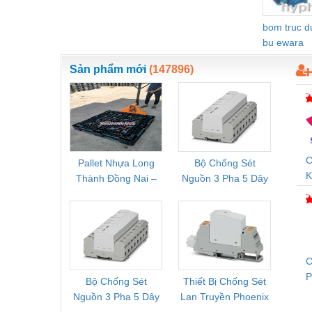
Vật liệu xây dựng
bom truc 
bu ewara
Vòng bi - Bạc đạn
Sản phẩm mới
(147896)
Xe hơi - Phụ tùng
Xe máy - Phụ tùng
Xe tải - phụ tùng
Y khoa - Trang thiết bị
C
Pallet Nhựa Long
Bộ Chống Sét
Rơ Le 
K
Thành Đồng Nai –
Nguồn 3 Pha 5 Dây
Phoe
D
Cung Cấp Pallet
Phoenix Contact
PSR-
Mới, Pallet Cũ Giá
FLT-SEC-P-T1-3S-
1NC-
Tốt
264/50-FM -
2
2909589
C
Bộ Chống Sét
Thiết Bị Chống Sét
Bộ L
T
Nguồn 3 Pha 5 Dây
Lan Truyền Phoenix
Công
Phoenix Contact
Contact PLT-SEC-
Phoe