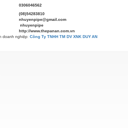
0306046562
(08)54283810
nhuyenpipe@gmail.com
nhuyenpipe
http://www.thepanan.com.vn
 doanh nghiệp:
Công Ty TNHH TM DV XNK DUY AN