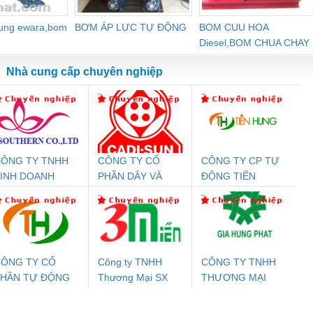
dung ewara,bom
BƠM ÁP LỰC TỰ ĐỘNG
BOM CUU HOA
Diesel,BOM CHUA CHAY
Nhà cung cấp chuyên nghiệp
ÔNG TY TNHH
CÔNG TY CỔ
CÔNG TY CP TỰ
Đệm An Toàn
Rơ Le An Toàn
Bộ Lặp Tín Hiệu
Rơ
INH DOANH
PHẦN DÂY VÀ
ĐỘNG TIẾN
nix Contact
Phoenix Contact
PROFIBUS Phoenix
Pho
ỊCH VỤ XNK
CÁP ĐIỆN
HƯNG
PC20-1NO-
PSR-SCP-
Contact PSI-REP-
298
PHƯƠNG NAM
THƯỢNG ĐÌNH
24DC-SP -
24UC/ESL4/3X1/1X2/B
PROFIBUS/12MB -
700578
- 2981059
2708863
24DC
ÔNG TY CỔ
Công ty TNHH
CÔNG TY TNHH
PHẦN TỰ ĐỘNG
Thương Mại SX
THƯƠNG MẠI
ưu Điện AC
Mô-đun Ắc Quy UPS
Rơ Le An Toàn
Bộ g
IẾN HƯNG
Ba Miền
DỊCH VỤ KỸ
 Suất Cao
Phoenix Contact
Phoenix Contact
THUẬT ĐIỆN CƠ
nix Contact
QUINT-HP-
2981059 – PSR-
TRAN