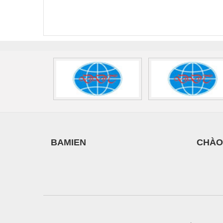
FLT-SEC-P-T1-3S-
T3-230-FM-PT -
QU
440/35-FM -
2907928
UPS/23
2908264
-
BAMIEN
CHÀO