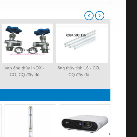
‹
›
Van ống thủy INOX -
ống thủy tinh 16 - CO,
Ống dẫn t
CO, CQ đầy đủ
CQ đầy đủ
›