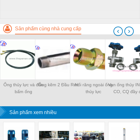
Sản phẩm cùng nhà cung cấp
‹
›
Ống thủy lực và đầu
Ống kẽm 2 Đầu Ren
Nối răng ngoài ống
Van ống thủy I
bấm ống
thủy lực
CO, CQ đầy 
Sản phẩm xem nhiều