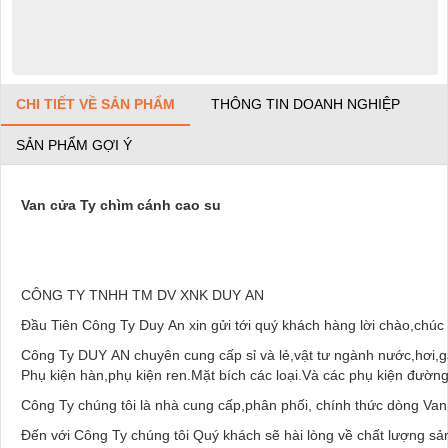
CHI TIẾT VỀ SẢN PHẨM
THÔNG TIN DOANH NGHIỆP
SẢN PHẨM GỢI Ý
Van cửa Ty chìm cánh cao su
CÔNG TY TNHH TM DV XNK DUY AN
Đầu Tiên Công Ty Duy An xin gửi tới quý khách hàng lời chào
Công Ty DUY AN chuyên cung cấp sỉ và lẻ,vật tư ngành nước,h
Phụ kiện hàn,phụ kiện ren.Mặt bích các loại.Và các phụ kiện đườn
Công Ty chúng tôi là nhà cung cấp,phân phối, chính thức dòng Van
Đến với Công Ty chúng tôi Quý khách sẽ hài lòng về chất lượng 