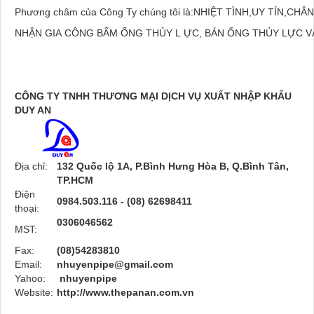
Phương châm của Công Ty chúng tôi là:NHIỆT TÌNH,UY TÍN,CH
NHẬN GIA CÔNG BẤM ỐNG THỦY L ỰC, BÁN ỐNG THỦY
CÔNG TY TNHH THƯƠNG MẠI DỊCH VỤ XUẤT NHẬP KHẨU
DUY AN
Địa chỉ:
132 Quốc lộ 1A, P.Bình Hưng Hòa B, Q.Bình Tân,
TP.HCM
Điện
0984.503.116 - (08) 62698411
thoại:
0306046562
MST:
Fax:
(08)54283810
Email:
nhuyenpipe@gmail.com
Yahoo:
nhuyenpipe
Website:
http://www.thepanan.com.vn