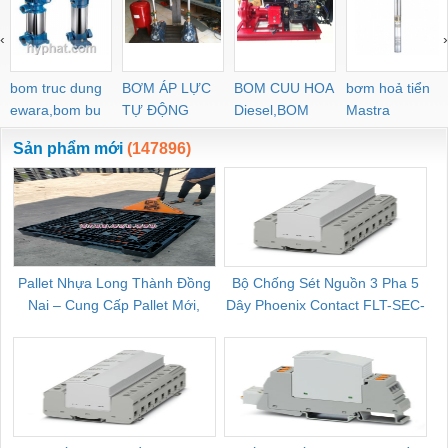
‹
›
bom truc dung
BƠM ÁP LỰC
BOM CUU HOA
bơm hoả tiển
ewara,bom bu
TỰ ĐỘNG
Diesel,BOM
Mastra
ewara
CHUA CHAY
Sản phẩm mới
(147896)
Pallet Nhựa Long Thành Đồng
Bộ Chống Sét Nguồn 3 Pha 5
Nai – Cung Cấp Pallet Mới,
Dây Phoenix Contact FLT-SEC-
C
Pallet Cũ Giá Tốt
P-T1-3S-264/50-FM - 2909589