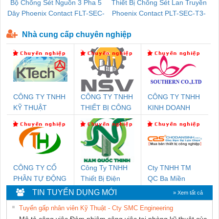
Bộ Chống Sét Nguồn 3 Pha 5
Thiết Bị Chống Sét Lan Truyền
B
Dây Phoenix Contact FLT-SEC-
Phoenix Contact PLT-SEC-T3-
P-T1-3S-440/35-FM - 2908264
230-FM-PT - 2907928
Nhà cung cấp chuyên nghiệp
CÔNG TY TNHH
CÔNG TY TNHH
CÔNG TY TNHH
KỸ THUẬT
THIẾT BỊ CÔNG
KINH DOANH
KTECH VIỆT
NGHIỆP NIHON
DỊCH VỤ XNK
NAM
SETSUBI VIỆT
PHƯƠNG NAM
NAM
CÔNG TY CỔ
Công Ty TNHH
Cty TNHH TM
PHẦN TỰ ĐỘNG
Thiết Bị Điện
QC Ba Miền
TIẾN HƯNG
Nam Quốc Thịnh
TIN TUYỂN DỤNG MỚI
» Xem tất cả
Tuyển gấp nhân viên Kỹ Thuật - Cty SMC Engineering
Mô tả công việc Đảm nhiệm công việc tại phòng kỹ thuật của