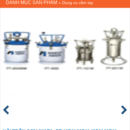
DANH MỤC SẢN PHẨM
»
Dụng cụ cầm tay