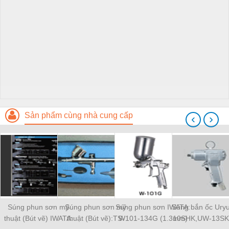
Sản phẩm cùng nhà cung cấp
‹
›
Súng phun sơn mỹ
Súng phun sơn mỹ
Súng phun sơn IWATA:
Súng bắn ốc Ury
thuật (Bút vẽ) IWATA:
thuật (Bút vẽ):TS-
W101-134G (1.3mm)
10SHK,UW-13SK...