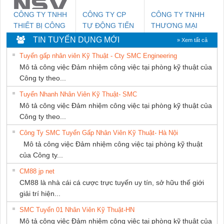
CÔNG TY TNHH
CÔNG TY CP
CÔNG TY TNHH
THIẾT BỊ CÔNG
TỰ ĐỘNG TIẾN
THƯƠNG MẠI
NGHIỆP NIHON
HƯNG
THIÊN ÂN VIỆT
TIN TUYỂN DỤNG MỚI
» Xem tất cả
SETSUBI VIỆT
NAM
Tuyển gấp nhân viên Kỹ Thuật - Cty SMC Engineering
NAM
Mô tả công việc Đảm nhiệm công việc tại phòng kỹ thuật của
Công ty theo...
Tuyển Nhanh Nhân Viên Kỹ Thuật- SMC
Mô tả công việc Đảm nhiệm công việc tại phòng kỹ thuật của
Công ty theo...
Công Ty SMC Tuyển Gấp Nhân Viên Kỹ Thuật- Hà Nội
Mô tả công việc Đảm nhiệm công việc tại phòng kỹ thuật
của Công ty...
CM88 jp net
CM88 là nhà cái cá cược trực tuyến uy tín, sở hữu thế giới
giải trí hiện...
SMC Tuyển 01 Nhân Viên Kỹ Thuật-HN
Mô tả công việc Đảm nhiệm công việc tại phòng kỹ thuật của