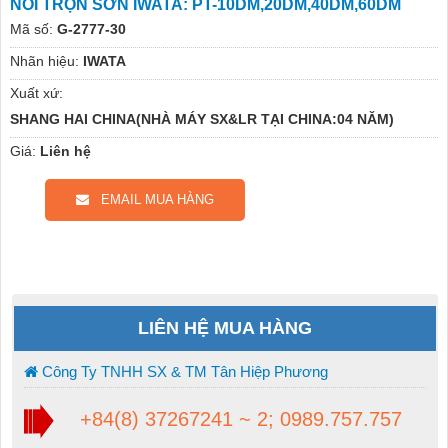
NỒI TRỘN SƠN IWATA: PT-10DM,20DM,40DM,60DM
Mã số:
G-2777-30
Nhãn hiệu:
IWATA
Xuất xứ:
SHANG HAI CHINA(NHÀ MÁY SX&LR TẠI CHINA:04 NĂM)
Giá:
Liên hệ
EMAIL MUA HÀNG
LIÊN HỆ MUA HÀNG
Công Ty TNHH SX & TM Tân Hiệp Phương
+84(8) 37267241 ~ 2; 0989.757.757