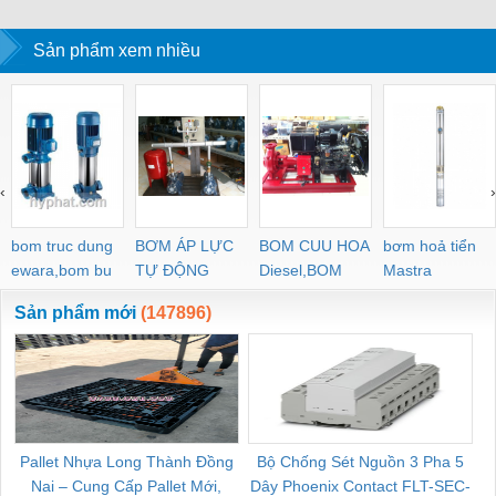
HP-BH(0.2mm)
123(0.2mm), PYH-
3(0.3mm)
Sản phẩm xem nhiều
‹
›
bom truc dung
BƠM ÁP LỰC
BOM CUU HOA
bơm hoả tiển
ewara,bom bu
TỰ ĐỘNG
Diesel,BOM
Mastra
ewara
CHUA CHAY
Sản phẩm mới
(147896)
Pallet Nhựa Long Thành Đồng
Bộ Chống Sét Nguồn 3 Pha 5
Nai – Cung Cấp Pallet Mới,
Dây Phoenix Contact FLT-SEC-
C