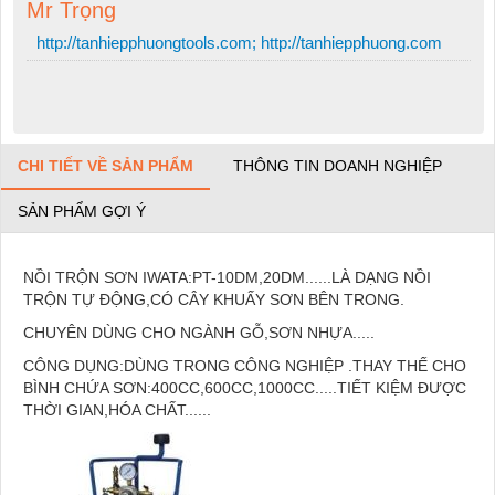
Mr Trọng
http://tanhiepphuongtools.com; http://tanhiepphuong.com
CHI TIẾT VỀ SẢN PHẨM
THÔNG TIN DOANH NGHIỆP
SẢN PHẨM GỢI Ý
NỒI TRỘN SƠN IWATA:PT-10DM,20DM......LÀ DẠNG NỒI
TRỘN TỰ ĐỘNG,CÓ CÂY KHUẤY SƠN BÊN TRONG.
CHUYÊN DÙNG CHO NGÀNH GỖ,SƠN NHỰA.....
CÔNG DỤNG:DÙNG TRONG CÔNG NGHIỆP .THAY THẾ CHO
BÌNH CHỨA SƠN:400CC,600CC,1000CC.....TIẾT KIỆM ĐƯỢC
THỜI GIAN,HÓA CHẤT......