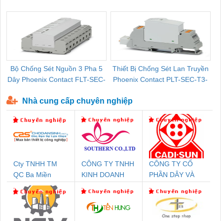
Pallet Cũ Giá Tốt
P-T1-3S-264/50-FM - 2909589
Bộ Chống Sét Nguồn 3 Pha 5
Thiết Bị Chống Sét Lan Truyền
B
Dây Phoenix Contact FLT-SEC-
Phoenix Contact PLT-SEC-T3-
P-T1-3S-440/35-FM - 2908264
230-FM-PT - 2907928
Nhà cung cấp chuyên nghiệp
Cty TNHH TM
CÔNG TY TNHH
CÔNG TY CỔ
QC Ba Miền
KINH DOANH
PHẦN DÂY VÀ
DỊCH VỤ XNK
CÁP ĐIỆN
PHƯƠNG NAM
THƯỢNG ĐÌNH