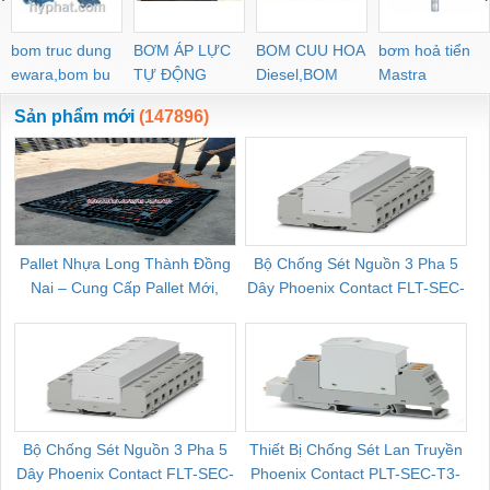
bom truc dung
BƠM ÁP LỰC
BOM CUU HOA
bơm hoả tiển
ewara,bom bu
TỰ ĐỘNG
Diesel,BOM
Mastra
ewara
CHUA CHAY
Sản phẩm mới
(147896)
Pallet Nhựa Long Thành Đồng
Bộ Chống Sét Nguồn 3 Pha 5
Nai – Cung Cấp Pallet Mới,
Dây Phoenix Contact FLT-SEC-
C
Pallet Cũ Giá Tốt
P-T1-3S-264/50-FM - 2909589
Bộ Chống Sét Nguồn 3 Pha 5
Thiết Bị Chống Sét Lan Truyền
B
Dây Phoenix Contact FLT-SEC-
Phoenix Contact PLT-SEC-T3-