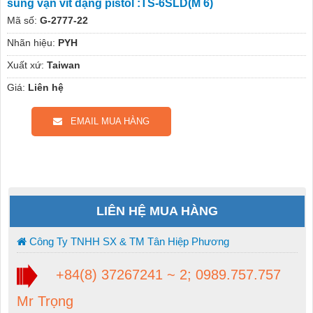
súng vặn vít dạng pistol :TS-6SLD(M 6)
Mã số:
G-2777-22
Nhãn hiệu:
PYH
Xuất xứ:
Taiwan
Giá:
Liên hệ
EMAIL MUA HÀNG
LIÊN HỆ MUA HÀNG
Công Ty TNHH SX & TM Tân Hiệp Phương
+84(8) 37267241 ~ 2; 0989.757.757
Mr Trọng