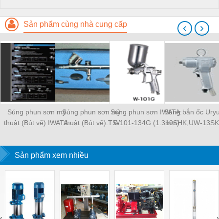
Sản phẩm cùng nhà cung cấp
‹
›
Súng phun sơn mỹ
Súng phun sơn mỹ
Súng phun sơn IWATA:
Súng bắn ốc Ury
thuật (Bút vẽ) IWATA:
thuật (Bút vẽ):TS-
W101-134G (1.3mm)
10SHK,UW-13SK...
HP-BH(0.2mm)
123(0.2mm), PYH-
3(0.3mm)
Sản phẩm xem nhiều
‹
›