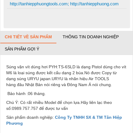
http://tanhiepphuongtools.com; http://tanhiepphuong.com
CHI TIẾT VỀ SẢN PHẨM
THÔNG TIN DOANH NGHIỆP
SẢN PHẨM GỢI Ý
Súng vặn vít dùng hơi PYH:TS-6SLD là dạng Pistol dùng cho vít
M6 là loại súng được kết cấu dạng 2 búa.Nó được Copy từ
dạng súng URYU japan.URYU là nhãn hiệu Air TOOLS
hàng đâu Nhật Bản nói riêng và Đông Nam Á nói chung.
Bảo hành :06 tháng.
Chú Ý: Có rất nhiều Model để chọn lựa.Hãy liên lạc theo
số:0989.757.757 để được tư vấn
Sản phẩm doanh nghiệp:
Công Ty TNHH SX & TM Tân Hiệp
Phương