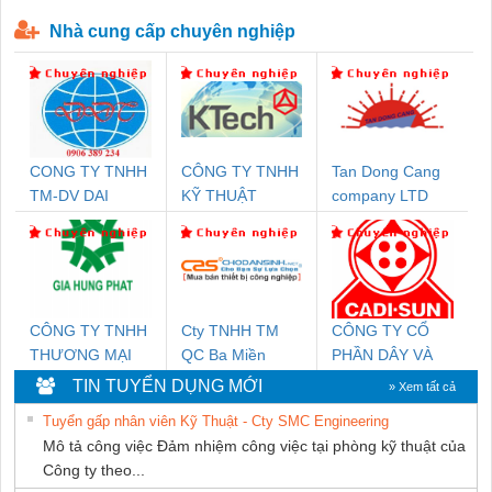
P-T1-3S-440/35-FM - 2908264
230-FM-PT - 2907928
Nhà cung cấp chuyên nghiệp
CONG TY TNHH
CÔNG TY TNHH
Tan Dong Cang
TM-DV DAI
KỸ THUẬT
company LTD
DONG THANH
KTECH VIỆT
NAM
CÔNG TY TNHH
Cty TNHH TM
CÔNG TY CỔ
THƯƠNG MẠI
QC Ba Miền
PHẦN DÂY VÀ
DỊCH VỤ KỸ
CÁP ĐIỆN
TIN TUYỂN DỤNG MỚI
» Xem tất cả
THUẬT ĐIỆN CƠ
THƯỢNG ĐÌNH
Tuyển gấp nhân viên Kỹ Thuật - Cty SMC Engineering
GIA HƯNG PHÁT
Mô tả công việc Đảm nhiệm công việc tại phòng kỹ thuật của
Công ty theo...