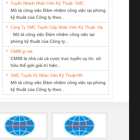
Tuyển Nhanh Nhân Viên Kỹ Thuật- SMC
CÔNG TY TNHH
CÔNG TY CP TỰ
Cty TNHH TM QC
 Le An Toàn
Bộ giám sát chuỗi
Bộ giám sát dòng
Bộ ng
Mô tả công việc Đảm nhiệm công việc tại phòng
THƯƠNG MẠI
ĐỘNG TIẾN
Ba Miền
enix Contact
tấm pin
điện chuỗi
ray W
kỹ thuật của Công ty theo...
DỊCH VỤ KỸ
HƯNG
6960 – PSR-
TRANSCLINIC 16I+
TRANSCLINIC 16I+
BAS 
Công Ty SMC Tuyển Gấp Nhân Viên Kỹ Thuật- Hà Nội
THUẬT ĐIỆN CƠ
SCP-
1K5 L (2433950000)
(2008130000)
(28
Mô tả công việc Đảm nhiệm công việc tại
GIA HƯNG PHÁT
/FSP/2X1/1X2
phòng kỹ thuật của Công ty...
CM88 jp net
CÔNG TY TNHH
CÔNG TY TNHH
CÔNG TY TNHH
CM88 là nhà cái cá cược trực tuyến uy tín, sở
KỸ THUẬT KTECH
THƯƠNG MẠI
MEKONG MARINE
iám sát chuỗi
Bộ chỉnh lưu nguồn
Nẹp nhôm chống
Bộ c
hữu thế giới giải trí hiện...
VIỆT NAM
THIÊN ÂN VIỆT
SUPPLY
tấm pin
điện TRANSCLINIC
trơn Đà Nẵng
giám 
NAM
SMC Tuyển 01 Nhân Viên Kỹ Thuật-HN
SCLINIC 16I+
BKE 1K5.4
Sola
Mô tả công việc Đảm nhiệm công việc tại phòng
 (2502520000)
(7791400879)2. Giá
TRAN
kỹ thuật của Công ty theo...
1K5.4