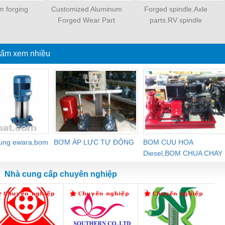
m forging
Customized Aluminum
Forged spindle.Axle
Forged Wear Part
parts.RV spindle
ẩm xem nhiều
dung ewara,bom
BƠM ÁP LỰC TỰ ĐỘNG
BOM CUU HOA
Diesel,BOM CHUA CHAY
Nhà cung cấp chuyên nghiệp