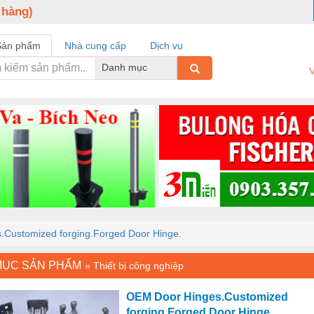
 hàng)
Sản phẩm
Nhà cung cấp
Dịch vụ
Danh mục
V
Customized forging.Forged Door Hinge.
MỤC SẢN PHẨM
»
Thiết bị công nghiệp
OEM Door Hinges.Customized
forging.Forged Door Hinge.