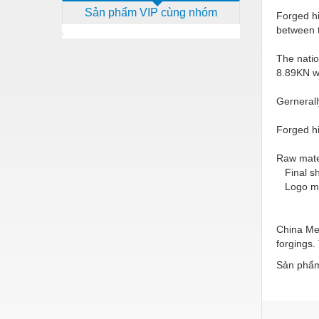
Sản phẩm VIP cùng nhóm
Dịch vụ - Thi công
Forged hi
between t
Điện công nghiệp
The natio
Điện gia dụng
8.89KN w
Điện Lạnh
Gernerall
Đóng tàu Thiết bị
Forged h
Đúc chính xác Thiết bị
Raw mate
Dụng cụ cầm tay
Final sh
Logo mar
Dụng cụ cắt gọt
Dụng cụ điện
China Met
forgings.
Dụng cụ đo
Sản phẩm
Gỗ - Trang thiết bị
Hàn cắt - Thiết bị