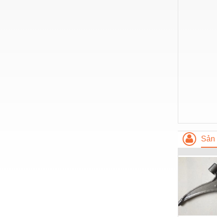
Hóa chất-Trang thiết bị
Kệ công nghiệp
Khí nén - Thiết bị
Khuôn mẫu - Phụ tùng
Lọc công nghiệp
Máy công cụ - Phụ tùng
Mỏ - Trang thiết bị
Mô tơ - Hộp số
Sản 
Môi trường - Thiết bị
Nâng hạ - Trang thiết bị
Nội - Ngoại thất - văn phòng
Nồi hơi - Trang thiết bị
Nông nghiệp - Thiết bị