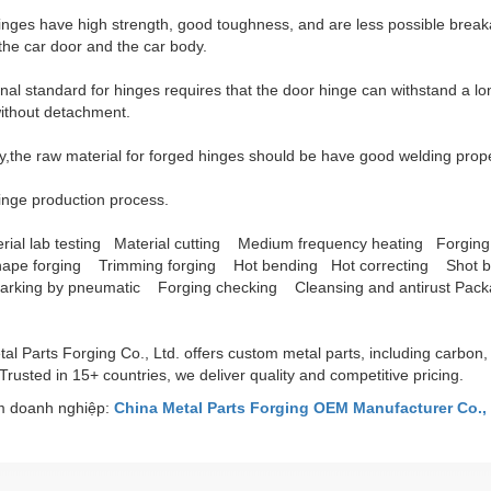
nges have high strength, good toughness, and are less possible breaka
he car door and the car body.
nal standard for hinges requires that the door hinge can withstand a lo
ithout detachment.
y,the raw material for forged hinges should be have good welding prope
inge production process.
rial lab testing Material cutting Medium frequency heating Forgi
ape forging Trimming forging Hot bending Hot correcting Shot bla
king by pneumatic Forging checking Cleansing and antirust Pack
al Parts Forging Co., Ltd. offers custom metal parts, including carbon, 
 Trusted in 15+ countries, we deliver quality and competitive pricing.
 doanh nghiệp:
China Metal Parts Forging OEM Manufacturer Co., 