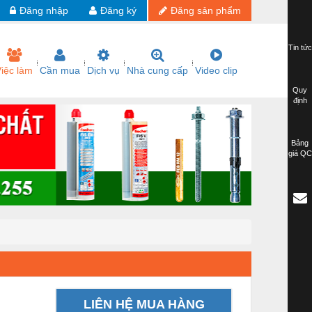
Đăng nhập
Đăng ký
Đăng sản phẩm
Tin tức
iệc làm
Cần mua
Dịch vụ
Nhà cung cấp
Video clip
Quy
định
Bảng
giá QC
LIÊN HỆ MUA HÀNG