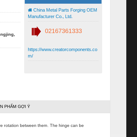
China Metal Parts Forging OEM
Manufacturer Co., Ltd.
02167361333
engjing,
https://www.creatorcomponents.co
m/
N PHẨM GỢI Ý
ive rotation between them. The hinge can be