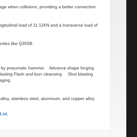
ge when collisions, providing a better connection
ngitudinal load of 11.11KN and a transverse load of
rties like Q355B.
ng by pneumatic hammer Advance shape forging
sting Flash and burr cleansing Shot blasting
aging.
alloy, stainless steel, aluminum, and copper alloy
Ltd.