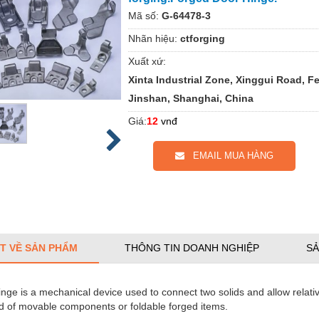
Mã số:
G-64478-3
Nhãn hiệu:
ctforging
Xuất xứ:
Xinta Industrial Zone, Xinggui Road, F
Jinshan, Shanghai, China
Giá:
12
vnđ
EMAIL MUA HÀNG
ẾT VỀ SẢN PHẨM
THÔNG TIN DOANH NGHIỆP
SẢ
nge is a mechanical device used to connect two solids and allow relat
 of movable components or foldable forged items.