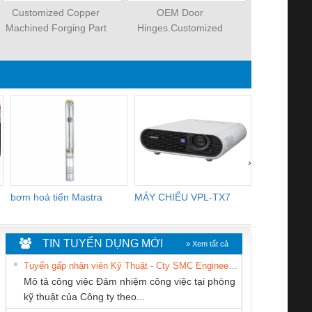
Customized Copper
OEM Door
Spindle forg
Machined Forging Part
Hinges.Customized
forging.Forged Door
Hinge.
›
bơm hoả tiển Mastra
MÁY CHIẾU VPL-TX7
BOM DINH
WHITE
TIN TUYỂN DỤNG MỚI
» Xem tất cả
Tuyển gấp nhân viên Kỹ Thuật - Cty SMC Engineering
Mô tả công việc Đảm nhiệm công việc tại phòng
kỹ thuật của Công ty theo...