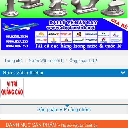
Trang chủ
Nước-Vật tư thiết bị
Ống nhựa FRP
Nước-Vật tư thiết bị
Sản phẩm VIP cùng nhóm
DANH MỤC SẢN PHẨM
»
Nước-Vật tư thiết bị