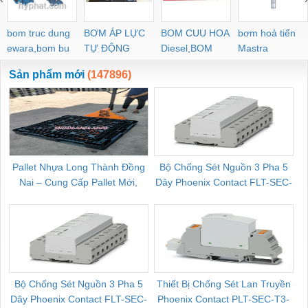
bom truc dung
BƠM ÁP LỰC
BOM CUU HOA
bơm hoả tiển
ewara,bom bu
TỰ ĐỘNG
Diesel,BOM
Mastra
ewara
CHUA CHAY
Sản phẩm mới
(147896)
Pallet Nhựa Long Thành Đồng
Bộ Chống Sét Nguồn 3 Pha 5
Nai – Cung Cấp Pallet Mới,
Dây Phoenix Contact FLT-SEC-
C
Pallet Cũ Giá Tốt
P-T1-3S-264/50-FM - 2909589
Bộ Chống Sét Nguồn 3 Pha 5
Thiết Bị Chống Sét Lan Truyền
B
Dây Phoenix Contact FLT-SEC-
Phoenix Contact PLT-SEC-T3-