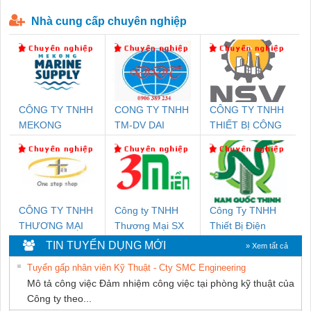
P-T1-3S-440/35-FM - 2908264
230-FM-PT - 2907928
Nhà cung cấp chuyên nghiệp
CÔNG TY TNHH
CONG TY TNHH
CÔNG TY TNHH
MEKONG
TM-DV DAI
THIẾT BỊ CÔNG
MARINE SUPPLY
DONG THANH
NGHIỆP NIHON
SETSUBI VIỆT
NAM
CÔNG TY TNHH
Công ty TNHH
Công Ty TNHH
THƯƠNG MẠI
Thương Mại SX
Thiết Bị Điện
THIÊN ÂN VIỆT
Ba Miền
Nam Quốc Thịnh
TIN TUYỂN DỤNG MỚI
» Xem tất cả
NAM
Tuyển gấp nhân viên Kỹ Thuật - Cty SMC Engineering
Mô tả công việc Đảm nhiệm công việc tại phòng kỹ thuật của
Công ty theo...