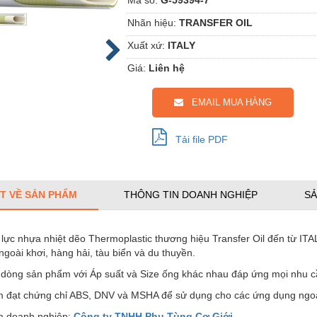
Nhãn hiệu:
TRANSFER OIL
Xuất xứ:
ITALY
Giá:
Liên hệ
EMAIL MUA HÀNG
Tải file PDF
ẾT VỀ SẢN PHẨM
THÔNG TIN DOANH NGHIỆP
SẢ
lực nhựa nhiệt dẽo Thermoplastic thương hiệu Transfer Oil đến từ IT
ngoài khơi, hàng hải, tàu biển và du thuyền.
 dòng sản phẩm với Áp suất và Size ống khác nhau đáp ứng mọi nhu c
 đạt chứng chỉ ABS, DNV và MSHA để sử dụng cho các ứng dụng ngoài
 doanh nghiệp:
Công ty TNHH Phụ Tùng Cơ Giới