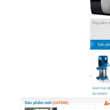
Hóa chất-Trang thiết bị
Kệ công nghiệp
Khí nén - Thiết bị
Ống mềm t
Khuôn mẫu - Phụ tùng
Lọc công nghiệp
Sản ph
Máy công cụ - Phụ tùng
Mỏ - Trang thiết bị
Mô tơ - Hộp số
Môi trường - Thiết bị
‹
Nâng hạ - Trang thiết bị
bom truc 
Nội - Ngoại thất - văn phòng
bu ewara
Nồi hơi - Trang thiết bị
Sản phẩm mới
(147896)
Nông nghiệp - Thiết bị