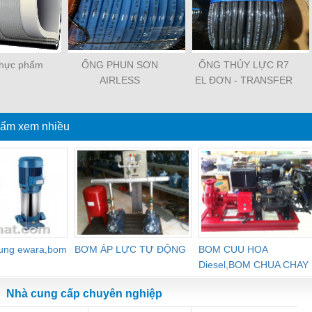
hực phẩm
ỐNG PHUN SƠN
ỐNG THỦY LỰC R7
AIRLESS
EL ĐƠN - TRANSFER
OIL
ẩm xem nhiều
dung ewara,bom
BƠM ÁP LỰC TỰ ĐỘNG
BOM CUU HOA
Diesel,BOM CHUA CHAY
Nhà cung cấp chuyên nghiệp