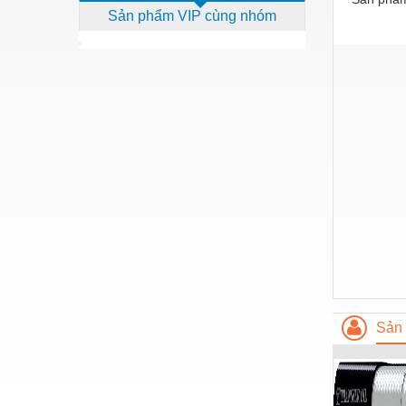
Sản phẩm VIP cùng nhóm
Dịch vụ - Thi công
Điện công nghiệp
Điện gia dụng
Điện Lạnh
Đóng tàu Thiết bị
Đúc chính xác Thiết bị
Dụng cụ cầm tay
Dụng cụ cắt gọt
Dụng cụ điện
Dụng cụ đo
Sản 
Gỗ - Trang thiết bị
Hàn cắt - Thiết bị