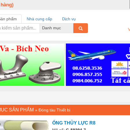
 hàng)
Sản phẩm
Nhà cung cấp
Dịch vụ
Danh mục
V
MỤC SẢN PHẨM
»
Đóng tàu Thiết bị
ỐNG THỦY LỰC R8
Mã số:
G-59394-7