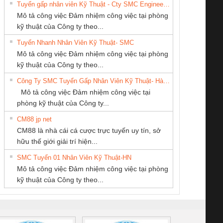
Tuyển gấp nhân viên Kỹ Thuật - Cty SMC Engineering
Mô tả công việc Đảm nhiệm công việc tại phòng
kỹ thuật của Công ty theo...
Tuyển Nhanh Nhân Viên Kỹ Thuật- SMC
Tan Dong Cang
CÔNG TY CỔ
CÔNG TY TNHH
 Le An Toàn
Bộ giám sát chuỗi
Bộ giám sát dòng
Bộ ng
Mô tả công việc Đảm nhiệm công việc tại phòng
company LTD
PHẦN TỰ ĐỘNG
THƯƠNG MẠI
enix Contact
tấm pin
điện chuỗi
ray W
kỹ thuật của Công ty theo...
TIẾN HƯNG
DỊCH VỤ KỸ
6960 – PSR-
TRANSCLINIC 16I+
TRANSCLINIC 16I+
BAS 
Công Ty SMC Tuyển Gấp Nhân Viên Kỹ Thuật- Hà Nội
THUẬT ĐIỆN CƠ
SCP-
1K5 L (2433950000)
(2008130000)
(28
Mô tả công việc Đảm nhiệm công việc tại
GIA HƯNG PHÁT
/FSP/2X1/1X2
phòng kỹ thuật của Công ty...
CM88 jp net
Công Ty TNHH
CÔNG TY TNHH
CÔNG TY TNHH
CM88 là nhà cái cá cược trực tuyến uy tín, sở
hiết Bị Điện Nam
KỸ THUẬT KTECH
MEKONG MARINE
iám sát chuỗi
Bộ chỉnh lưu nguồn
Nẹp nhôm chống
Bộ c
hữu thế giới giải trí hiện...
Quốc Thịnh
VIỆT NAM
SUPPLY
tấm pin
điện TRANSCLINIC
trơn Đà Nẵng
giám 
SMC Tuyển 01 Nhân Viên Kỹ Thuật-HN
SCLINIC 16I+
BKE 1K5.4
Sola
Mô tả công việc Đảm nhiệm công việc tại phòng
 (2502520000)
(7791400879)2. Giá
TRAN
kỹ thuật của Công ty theo...
1K5.4