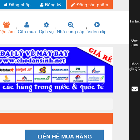
Đăng nhập
Đăng ký
Đăng sản phẩm
Tin tức
iệc làm
Cần mua
Dịch vụ
Nhà cung cấp
Video clip
Quy
định
Bảng
giá QC
LIÊN HỆ MUA HÀNG