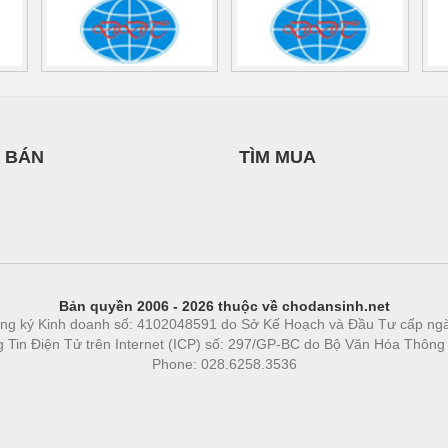
 BÁN
TÌM MUA
Bản quyền 2006 - 2026 thuộc về chodansinh.net
ng ký Kinh doanh số: 4102048591 do Sở Kế Hoạch và Đầu Tư cấp ng
ng Tin Điện Tử trên Internet (ICP) số: 297/GP-BC do Bộ Văn Hóa Thông
Phone: 028.6258.3536
Phòng trọ
|
https://bdsgroup.vn
https://kqxs123.com