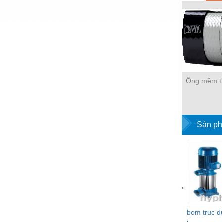
Hóa chất-Trang thiết bị
Kệ công nghiệp
Khí nén - Thiết bị
Khuôn mẫu - Phụ tùng
Lọc công nghiệp
Ống mềm t
Máy công cụ - Phụ tùng
Mỏ - Trang thiết bị
Sản ph
Mô tơ - Hộp số
Môi trường - Thiết bị
Nâng hạ - Trang thiết bị
Nội - Ngoại thất - văn phòng
‹
Nồi hơi - Trang thiết bị
bom truc 
Nông nghiệp - Thiết bị