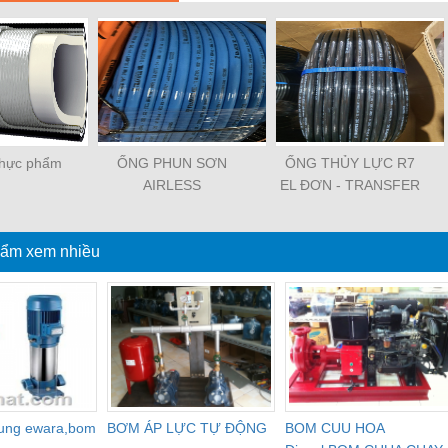
hực phẩm
ỐNG PHUN SƠN
ỐNG THỦY LỰC R7
AIRLESS
EL ĐƠN - TRANSFER
OIL
ẩm xem nhiều
dung ewara,bom
BƠM ÁP LỰC TỰ ĐỘNG
BOM CUU HOA