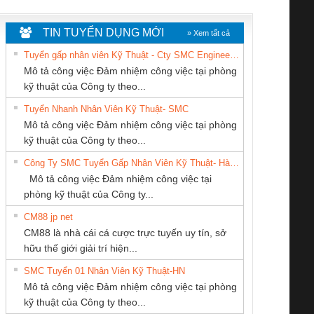
WHITE
TIN TUYỂN DỤNG MỚI
» Xem tất cả
Tuyển gấp nhân viên Kỹ Thuật - Cty SMC Engineering
Mô tả công việc Đảm nhiệm công việc tại phòng
kỹ thuật của Công ty theo...
Tuyển Nhanh Nhân Viên Kỹ Thuật- SMC
CÔNG TY CỔ
CÔNG TY TNHH
CÔNG TY CP TỰ
 Le An Toàn
Bộ giám sát chuỗi
Bộ giám sát dòng
Bộ ng
Mô tả công việc Đảm nhiệm công việc tại phòng
PHẦN TỰ ĐỘNG
THƯƠNG MẠI
ĐỘNG TIẾN
enix Contact
tấm pin
điện chuỗi
ray W
kỹ thuật của Công ty theo...
TIẾN HƯNG
DỊCH VỤ KỸ
HƯNG
6960 – PSR-
TRANSCLINIC 16I+
TRANSCLINIC 16I+
BAS 
Công Ty SMC Tuyển Gấp Nhân Viên Kỹ Thuật- Hà Nội
THUẬT ĐIỆN CƠ
SCP-
1K5 L (2433950000)
(2008130000)
(28
Mô tả công việc Đảm nhiệm công việc tại
GIA HƯNG PHÁT
/FSP/2X1/1X2
phòng kỹ thuật của Công ty...
CM88 jp net
Tan Dong Cang
Công Ty TNHH
Cty TNHH TM QC
CM88 là nhà cái cá cược trực tuyến uy tín, sở
company LTD
Thiết Bị Điện Nam
Ba Miền
iám sát chuỗi
Bộ chỉnh lưu nguồn
Nẹp nhôm chống
Bộ c
hữu thế giới giải trí hiện...
Quốc Thịnh
tấm pin
điện TRANSCLINIC
trơn Đà Nẵng
giám 
SMC Tuyển 01 Nhân Viên Kỹ Thuật-HN
SCLINIC 16I+
BKE 1K5.4
Sola
Mô tả công việc Đảm nhiệm công việc tại phòng
 (2502520000)
(7791400879)2. Giá
TRAN
kỹ thuật của Công ty theo...
1K5.4