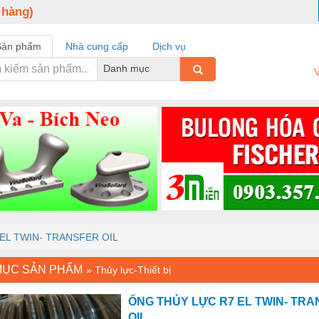
 hàng)
Sản phẩm
Nhà cung cấp
Dịch vụ
Danh mục
V
EL TWIN- TRANSFER OIL
MỤC SẢN PHẨM
»
Thủy lực-Thiết bị
ỐNG THỦY LỰC R7 EL TWIN- TR
OIL