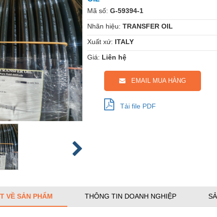
Mã số:
G-59394-1
Nhãn hiệu:
TRANSFER OIL
Xuất xứ:
ITALY
Giá:
Liên hệ
EMAIL MUA HÀNG
Tải file PDF
ẾT VỀ SẢN PHẨM
THÔNG TIN DOANH NGHIỆP
SẢ