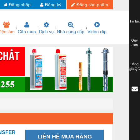
Đăng nhập
Đăng ký
Đăng sản phẩm
Tin tức
iệc làm
Cần mua
Dịch vụ
Nhà cung cấp
Video clip
Quy
định
Bảng
giá QC
ANSFER
LIÊN HỆ MUA HÀNG