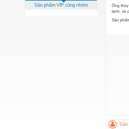
Sản phẩm VIP cùng nhóm
Ống thủy
Dịch vụ - Thi công
lạnh, xe
Điện công nghiệp
Sản phẩm
Điện gia dụng
Điện Lạnh
Đóng tàu Thiết bị
Đúc chính xác Thiết bị
Dụng cụ cầm tay
Dụng cụ cắt gọt
Dụng cụ điện
Dụng cụ đo
Gỗ - Trang thiết bị
Hàn cắt - Thiết bị
Sản 