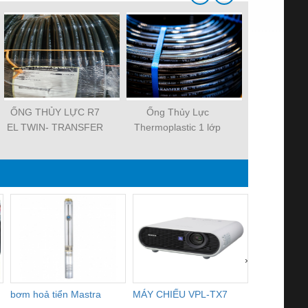
ỐNG THỦY LỰC R7
Ống Thủy Lực
ỐNG THỦ
EL TWIN- TRANSFER
Thermoplastic 1 lớp
MICRO 
OIL
thép
›
bơm hoả tiển Mastra
MÁY CHIẾU VPL-TX7
BOM DINH