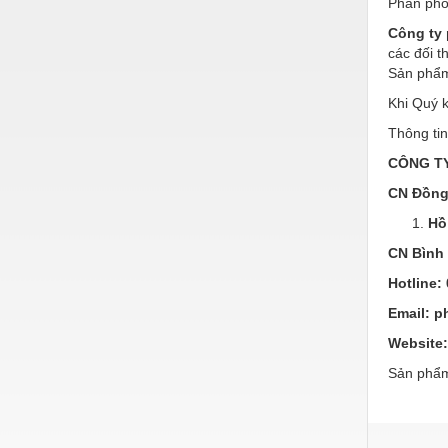
Phân phối
Hóa chất-Trang thiết bị
Công ty 
Kệ công nghiệp
các đối t
Sản phẩm
Khí nén - Thiết bị
Khi Quý 
Khuôn mẫu - Phụ tùng
Thông tin
Lọc công nghiệp
CÔNG T
Máy công cụ - Phụ tùng
CN Đồng
Mỏ - Trang thiết bị
Hồ
CN Bình
Mô tơ - Hộp số
Hotline:
Môi trường - Thiết bị
Email:
p
Nâng hạ - Trang thiết bị
Website:
Nội - Ngoại thất - văn phòng
Sản phẩm
Nồi hơi - Trang thiết bị
Nông nghiệp - Thiết bị