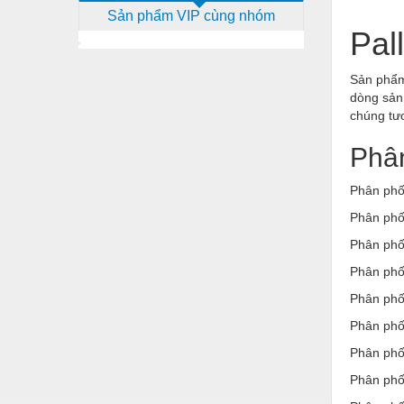
Sản phẩm VIP cùng nhóm
Dịch vụ - Thi công
Pal
Điện công nghiệp
Sản ph
Điện gia dụng
dòng sản 
chúng tư
Điện Lạnh
Đóng tàu Thiết bị
Phân
Đúc chính xác Thiết bị
Phân phối
Dụng cụ cầm tay
Phân phối
Phân phối
Dụng cụ cắt gọt
Phân phối
Dụng cụ điện
Phân phối
Dụng cụ đo
Phân phối
Gỗ - Trang thiết bị
Phân phối
Hàn cắt - Thiết bị
Phân phối