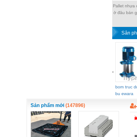
Thiết bị làm sạch
Pallet nhựa
ở đâu bán g
Thiết bị sơn - Sơn
tín
Thiết bị nhà bếp
Sản ph
Thiết bị nhiệt
Thiêt bị PCCC
Thiết bị truyền động
Thiết bị văn phòng
‹
Thiết bị viễn thông
bom truc 
Thủy lực-Thiết bị
bu ewara
Thủy sản - Trang thiết bị
Sản phẩm mới
(147896)
Tự động hoá
Van - Co các loại
Vật liệu mài mòn