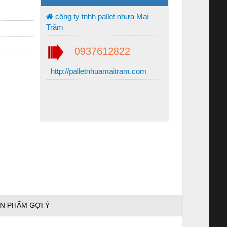
công ty tnhh pallet nhựa Mai
Trâm
0937612822
http://palletnhuamaitram.com
N PHẨM GỢI Ý