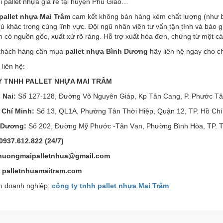
 pallet nhựa giá rẻ tại huyện Phú Giáo…
pallet nhựa Mai Trâm
cam kết không bán hàng kém chất lượng (như bể 
hủ khác trong cùng lĩnh vực. Đội ngũ nhân viên tư vấn tận tình và báo
 có nguồn gốc, xuất xứ rõ ràng. Hỗ trợ xuất hóa đơn, chứng từ một c
khách hàng cần mua
pallet nhựa Bình Dương
hãy liên hệ ngay cho ch
 liên hệ:
Y TNHH PALLET NHỰA MAI TRÂM
 Nai:
Số 127-128, Đường Võ Nguyên Giáp, Kp Tân Cang, P. Phước Tân
 Chí Minh:
Số 13, QL1A, Phường Tân Thời Hiệp, Quận 12, TP. Hồ Chí
 Dương:
Số 202, Đường Mỹ Phước -Tân Vạn, Phường Bình Hòa, TP. T
0937.612.822 (24/7)
huongmaipalletnhua@gmail.com
palletnhuamaitram.com
 doanh nghiệp:
công ty tnhh pallet nhựa Mai Trâm