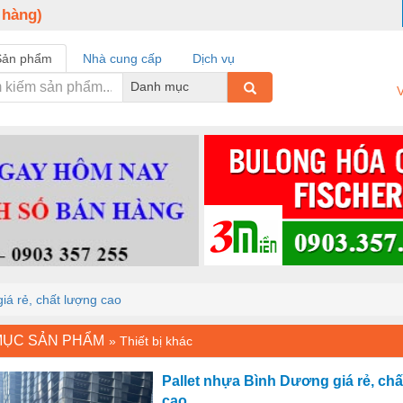
 hàng)
Sản phẩm
Nhà cung cấp
Dịch vụ
Danh mục
V
iá rẻ, chất lượng cao
MỤC SẢN PHẨM
»
Thiết bị khác
Pallet nhựa Bình Dương giá rẻ, ch
cao