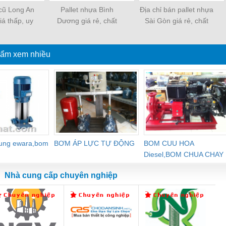
 cũ Long An
Pallet nhựa Bình
Địa chỉ bán pallet nhựa
iá thấp, uy
Dương giá rẻ, chất
Sài Gòn giá rẻ, chất
?
lượng cao
lượng
ẩm xem nhiều
dung ewara,bom
BƠM ÁP LỰC TỰ ĐỘNG
BOM CUU HOA
Diesel,BOM CHUA CHAY
Nhà cung cấp chuyên nghiệp