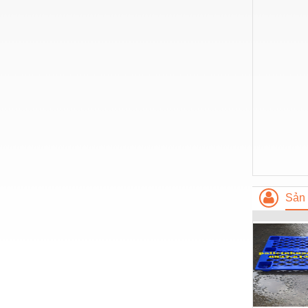
Nước-Vật tư thiết bị
Phốt cơ khí
Sắt, thép, inox các loại
Thí nghiệm-Trang thiết bị
Thiết bị chiếu sáng
Thiết bị chống sét
Thiết bị an ninh
Thiết bị công nghiệp
Sản 
Thiết bị công trình
Thiết bị điện
Thiết bị giáo dục
Thiết bị khác