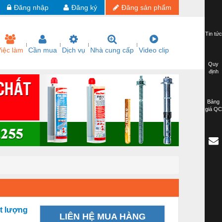
Đăng nhập
Đăng ký
Đăng sản phẩm
Tin tức
iệc làm
Cần mua
Dịch vụ
Nhà cung cấp
Video clip
Quy
định
Bảng
giá QC
ất lượng
LIÊN HỆ MUA HÀNG