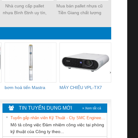
Nhà cung cấp pallet
Mua bán pallet nhựa cũ
Bán pallet 
nhựa Bình Định uy tín,
Tiền Giang chất lượng
Giang giá s
giá rẻ
uy tín
›
bơm hoả tiển Mastra
MÁY CHIẾU VPL-TX7
BOM DINH
WHITE
TIN TUYỂN DỤNG MỚI
» Xem tất cả
Tuyển gấp nhân viên Kỹ Thuật - Cty SMC Engineering
Mô tả công việc Đảm nhiệm công việc tại phòng
kỹ thuật của Công ty theo...