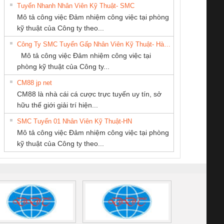
Tuyển Nhanh Nhân Viên Kỹ Thuật- SMC
Tan Dong Cang
CÔNG TY TNHH
CÔNG TY TNHH
 Le An Toàn
Bộ giám sát chuỗi
Bộ giám sát dòng
Bộ ng
Mô tả công việc Đảm nhiệm công việc tại phòng
company LTD
THƯƠNG MẠI
THƯƠNG MẠI
enix Contact
tấm pin
điện chuỗi
ray W
kỹ thuật của Công ty theo...
THIÊN ÂN VIỆT
DỊCH VỤ KỸ
6960 – PSR-
TRANSCLINIC 16I+
TRANSCLINIC 16I+
BAS 
Công Ty SMC Tuyển Gấp Nhân Viên Kỹ Thuật- Hà Nội
NAM
THUẬT ĐIỆN CƠ
SCP-
1K5 L (2433950000)
(2008130000)
(28
Mô tả công việc Đảm nhiệm công việc tại
GIA HƯNG PHÁT
/FSP/2X1/1X2
phòng kỹ thuật của Công ty...
CM88 jp net
CÔNG TY TNHH
CÔNG TY CỔ
CONG TY TNHH
CM88 là nhà cái cá cược trực tuyến uy tín, sở
KỸ THUẬT KTECH
PHẦN DÂY VÀ
TM-DV DAI DONG
iám sát chuỗi
Bộ chỉnh lưu nguồn
Nẹp nhôm chống
Bộ c
hữu thế giới giải trí hiện...
VIỆT NAM
CÁP ĐIỆN
THANH
tấm pin
điện TRANSCLINIC
trơn Đà Nẵng
giám 
THƯỢNG ĐÌNH
SMC Tuyển 01 Nhân Viên Kỹ Thuật-HN
SCLINIC 16I+
BKE 1K5.4
Sola
Mô tả công việc Đảm nhiệm công việc tại phòng
 (2502520000)
(7791400879)2. Giá
TRAN
kỹ thuật của Công ty theo...
1K5.4