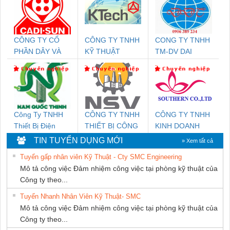
CÔNG TY CỔ
CÔNG TY TNHH
CONG TY TNHH
PHẦN DÂY VÀ
KỸ THUẬT
TM-DV DAI
CÁP ĐIỆN
KTECH VIỆT
DONG THANH
THƯỢNG ĐÌNH
NAM
Công Ty TNHH
CÔNG TY TNHH
CÔNG TY TNHH
Thiết Bị Điện
THIẾT BỊ CÔNG
KINH DOANH
Nam Quốc Thịnh
NGHIỆP NIHON
DỊCH VỤ XNK
TIN TUYỂN DỤNG MỚI
» Xem tất cả
SETSUBI VIỆT
PHƯƠNG NAM
Tuyển gấp nhân viên Kỹ Thuật - Cty SMC Engineering
NAM
Mô tả công việc Đảm nhiệm công việc tại phòng kỹ thuật của
Công ty theo...
Tuyển Nhanh Nhân Viên Kỹ Thuật- SMC
Mô tả công việc Đảm nhiệm công việc tại phòng kỹ thuật của
Công ty theo...