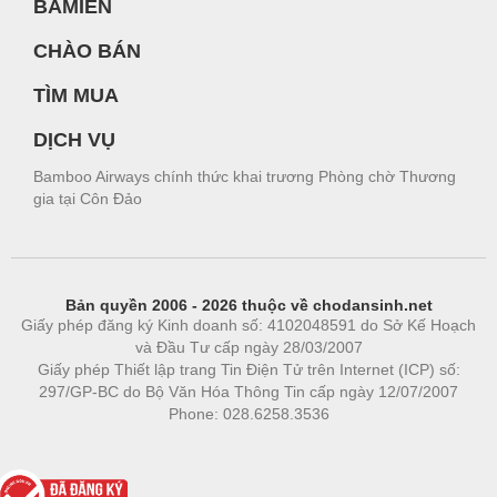
BAMIEN
CHÀO BÁN
TÌM MUA
DỊCH VỤ
Bamboo Airways chính thức khai trương Phòng chờ Thương
gia tại Côn Đảo
Bản quyền 2006 - 2026 thuộc về chodansinh.net
Giấy phép đăng ký Kinh doanh số: 4102048591 do Sở Kế Hoạch
và Đầu Tư cấp ngày 28/03/2007
Giấy phép Thiết lập trang Tin Điện Tử trên Internet (ICP) số:
297/GP-BC do Bộ Văn Hóa Thông Tin cấp ngày 12/07/2007
Phone: 028.6258.3536
Phòng trọ
|
https://bdsgroup.vn
https://kqxs123.com