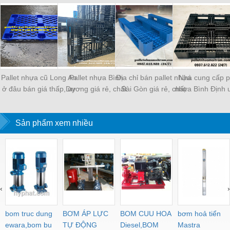
Pallet nhựa cũ Long An
Pallet nhựa Bình
Địa chỉ bán pallet nhựa
Nhà cung cấp pa
ở đâu bán giá thấp, uy
Dương giá rẻ, chất
Sài Gòn giá rẻ, chất
nhựa Bình Định u
tín?
lượng cao
lượng
giá rẻ
Sản phẩm xem nhiều
‹
›
bom truc dung
BƠM ÁP LỰC
BOM CUU HOA
bơm hoả tiển
ewara,bom bu
TỰ ĐỘNG
Diesel,BOM
Mastra