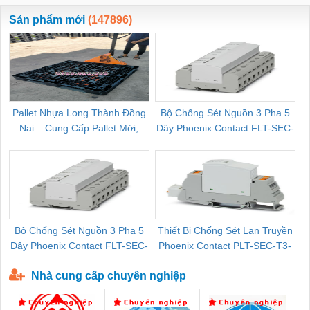
ewara
CHUA CHAY
Sản phẩm mới
(147896)
Pallet Nhựa Long Thành Đồng
Bộ Chống Sét Nguồn 3 Pha 5
Nai – Cung Cấp Pallet Mới,
Dây Phoenix Contact FLT-SEC-
C
Pallet Cũ Giá Tốt
P-T1-3S-264/50-FM - 2909589
Bộ Chống Sét Nguồn 3 Pha 5
Thiết Bị Chống Sét Lan Truyền
B
Dây Phoenix Contact FLT-SEC-
Phoenix Contact PLT-SEC-T3-
P-T1-3S-440/35-FM - 2908264
230-FM-PT - 2907928
Nhà cung cấp chuyên nghiệp