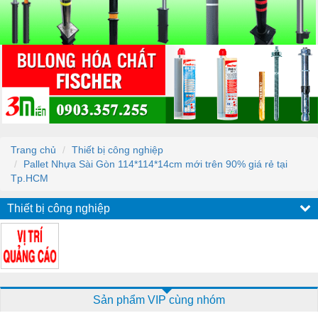
Trang chủ
Thiết bị công nghiệp
Pallet Nhựa Sài Gòn 114*114*14cm mới trên 90% giá rẻ tại
Tp.HCM
Thiết bị công nghiệp
Sản phẩm VIP cùng nhóm