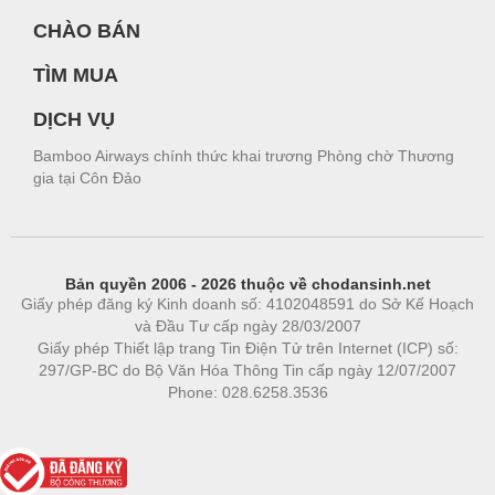
CHÀO BÁN
TÌM MUA
DỊCH VỤ
Bamboo Airways chính thức khai trương Phòng chờ Thương
gia tại Côn Đảo
Bản quyền 2006 - 2026 thuộc về chodansinh.net
Giấy phép đăng ký Kinh doanh số: 4102048591 do Sở Kế Hoạch
và Đầu Tư cấp ngày 28/03/2007
Giấy phép Thiết lập trang Tin Điện Tử trên Internet (ICP) số:
297/GP-BC do Bộ Văn Hóa Thông Tin cấp ngày 12/07/2007
Phone: 028.6258.3536
Phòng trọ
|
https://bdsgroup.vn
https://kqxs123.com