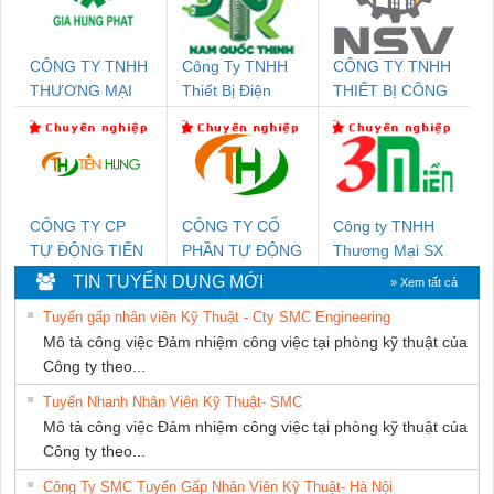
CÔNG TY TNHH
Công Ty TNHH
CÔNG TY TNHH
THƯƠNG MẠI
Thiết Bị Điện
THIẾT BỊ CÔNG
DỊCH VỤ KỸ
Nam Quốc Thịnh
NGHIỆP NIHON
THUẬT ĐIỆN CƠ
SETSUBI VIỆT
GIA HƯNG PHÁT
NAM
CÔNG TY CP
CÔNG TY CỔ
Công ty TNHH
TỰ ĐỘNG TIẾN
PHẦN TỰ ĐỘNG
Thương Mại SX
HƯNG
TIẾN HƯNG
Ba Miền
TIN TUYỂN DỤNG MỚI
» Xem tất cả
Tuyển gấp nhân viên Kỹ Thuật - Cty SMC Engineering
Mô tả công việc Đảm nhiệm công việc tại phòng kỹ thuật của
Công ty theo...
Tuyển Nhanh Nhân Viên Kỹ Thuật- SMC
Mô tả công việc Đảm nhiệm công việc tại phòng kỹ thuật của
Công ty theo...
Công Ty SMC Tuyển Gấp Nhân Viên Kỹ Thuật- Hà Nội