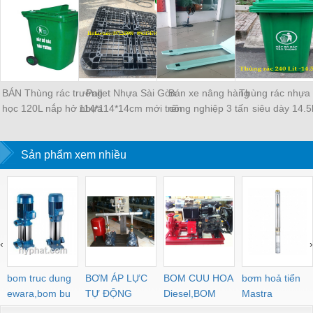
BÁN Thùng rác trường
Pallet Nhựa Sài Gòn
Bán xe nâng hàng
Thùng rác nhựa
học 120L nắp hở nhựa
114*114*14cm mới trên
công nghiệp 3 tấn
siêu dày 14.5
HDPE
90% giá rẻ tại Tp.HCM
chính hãng hiệu Opk-
Nhật
Sản phẩm xem nhiều
‹
›
bom truc dung
BƠM ÁP LỰC
BOM CUU HOA
bơm hoả tiển
ewara,bom bu
TỰ ĐỘNG
Diesel,BOM
Mastra
ewara
CHUA CHAY