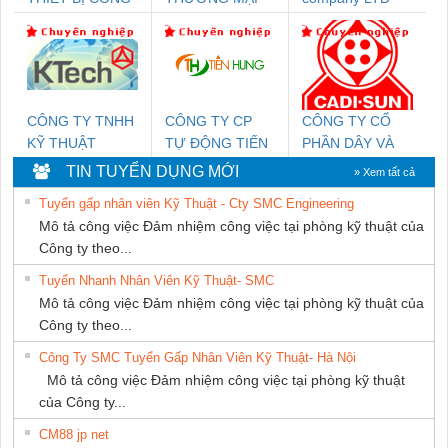
NGHIỆP NIHON
DỊCH VỤ KỸ
SETSUBI VIỆT
THUẬT ĐIỆN CƠ
NAM
GIA HƯNG
PHÁT
CÔNG TY TNHH
CÔNG TY CP
CÔNG TY CỔ
KỸ THUẬT
TỰ ĐỘNG TIẾN
PHẦN DÂY VÀ
KTECH VIỆT
HƯNG
CÁP ĐIỆN
TIN TUYỂN DỤNG MỚI
» Xem tất cả
NAM
THƯỢNG ĐÌNH
Tuyển gấp nhân viên Kỹ Thuật - Cty SMC Engineering
Mô tả công việc Đảm nhiệm công việc tại phòng kỹ thuật của
Công ty theo...
Tuyển Nhanh Nhân Viên Kỹ Thuật- SMC
Mô tả công việc Đảm nhiệm công việc tại phòng kỹ thuật của
Công ty theo...
Công Ty SMC Tuyển Gấp Nhân Viên Kỹ Thuật- Hà Nội
Mô tả công việc Đảm nhiệm công việc tại phòng kỹ thuật
của Công ty...
CM88 jp net