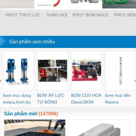
PHOT THUY LUC
SUNG HOI
PHOT BOM NUOC
PHOT BEN
Sản phẩm xem nhiều
‹
›
bom truc dung
BƠM ÁP LỰC
BOM CUU HOA
bơm hoả tiển
ewara,bom bu
TỰ ĐỘNG
Diesel,BOM
Mastra
ewara
CHUA CHAY
Sản phẩm mới
(147896)