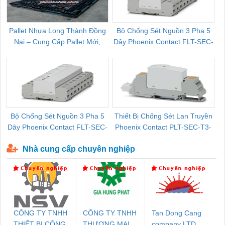
Pallet Nhựa Long Thành Đồng
Bộ Chống Sét Nguồn 3 Pha 5
Nai – Cung Cấp Pallet Mới,
Dây Phoenix Contact FLT-SEC-
C
Pallet Cũ Giá Tốt
P-T1-3S-264/50-FM - 2909589
Bộ Chống Sét Nguồn 3 Pha 5
Thiết Bị Chống Sét Lan Truyền
B
Dây Phoenix Contact FLT-SEC-
Phoenix Contact PLT-SEC-T3-
P-T1-3S-440/35-FM - 2908264
230-FM-PT - 2907928
Nhà cung cấp chuyên nghiệp
CÔNG TY TNHH
CÔNG TY TNHH
Tan Dong Cang
THIẾT BỊ CÔNG
THƯƠNG MẠI
company LTD