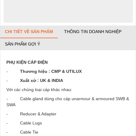
CHI TIẾT VỀ SẢN PHẨM
THÔNG TIN DOANH NGHIỆP
SẢN PHẨM GỢI Ý
PHỤ KIỆN CÁP ĐIỆN
-
Thương hiệu : CMP & UTILUX
-
Xuất xứ : UK & INDIA
Với các chủng loại cáp khác nhau:
- Cable gland dùng cho cáp unarmour & armoured SWB &
SWA
- Reducer & Adapter
- Cable Lugs
- Cable Tie