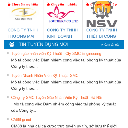
DỊCH VỤ KỸ
TIẾN HƯNG
THUẬT ĐIỆN CƠ
GIA HƯNG PHÁT
CÔNG TY TNHH
CÔNG TY TNHH
CÔNG TY TNHH
THƯƠNG MẠI
KINH DOANH
THIẾT BỊ CÔNG
THIÊN ÂN VIỆT
DỊCH VỤ XNK
NGHIỆP NIHON
TIN TUYỂN DỤNG MỚI
» Xem tất cả
NAM
PHƯƠNG NAM
SETSUBI VIỆT
Tuyển gấp nhân viên Kỹ Thuật - Cty SMC Engineering
NAM
Mô tả công việc Đảm nhiệm công việc tại phòng kỹ thuật của
Công ty theo...
Tuyển Nhanh Nhân Viên Kỹ Thuật- SMC
Mô tả công việc Đảm nhiệm công việc tại phòng kỹ thuật của
Công ty theo...
Công Ty SMC Tuyển Gấp Nhân Viên Kỹ Thuật- Hà Nội
Mô tả công việc Đảm nhiệm công việc tại phòng kỹ thuật
của Công ty...
CM88 jp net
CM88 là nhà cái cá cược trực tuyến uy tín, sở hữu thế giới