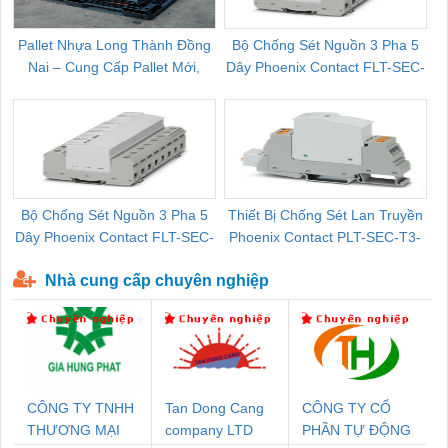
Pallet Nhựa Long Thành Đồng
Bộ Chống Sét Nguồn 3 Pha 5
Nai – Cung Cấp Pallet Mới,
Dây Phoenix Contact FLT-SEC-
C
Pallet Cũ Giá Tốt
P-T1-3S-264/50-FM - 2909589
Bộ Chống Sét Nguồn 3 Pha 5
Thiết Bị Chống Sét Lan Truyền
B
Dây Phoenix Contact FLT-SEC-
Phoenix Contact PLT-SEC-T3-
P-T1-3S-440/35-FM - 2908264
230-FM-PT - 2907928
Nhà cung cấp chuyên nghiệp
CÔNG TY TNHH
Tan Dong Cang
CÔNG TY CỔ
THƯƠNG MẠI
company LTD
PHẦN TỰ ĐỘNG