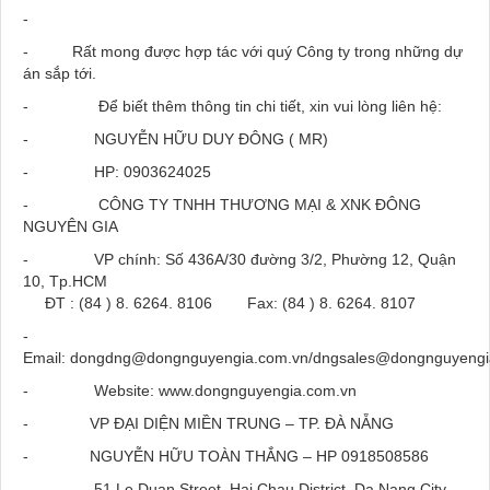
-
- Rất mong được hợp tác với quý Công ty trong những dự
án sắp tới.
- Để biết thêm thông tin chi tiết, xin vui lòng liên hệ:
- NGUYỄN HỮU DUY ĐÔNG ( MR)
- HP: 0903624025
- CÔNG TY TNHH THƯƠNG MẠI & XNK ĐÔNG
NGUYÊN GIA
- VP chính: Số 436A/30 đường 3/2, Phường 12, Quận
10, Tp.HCM
ĐT : (84 ) 8. 6264. 8106 Fax: (84 ) 8. 6264. 8107
-
Email: dongdng@dongnguyengia.com.vn/dngsales@dongnguyengi
- Website: www.dongnguyengia.com.vn
- VP ĐẠI DIỆN MIỀN TRUNG – TP. ĐÀ NẴNG
- NGUYỄN HỮU TOÀN THẮNG – HP 0918508586
- 51 Le Duan Street, Hai Chau District, Da Nang City