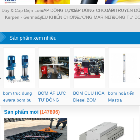
Dây & Cáp Điện Leoni
CÁP ĐỘNG LỰC&
CÁP DÙNG CHO MÔI
CÁP TRUYỀN DỮ
Kerpen - Germany
ĐIỀU KHIỂN CHỐNG
TRƯỜNG MARINE &
TRONG TỰ Đ
CHÁY
OFFSHORE
HÓA CÔNG NG
Sản phẩm xem nhiều
‹
›
bom truc dung
BƠM ÁP LỰC
BOM CUU HOA
bơm hoả tiển
ewara,bom bu
TỰ ĐỘNG
Diesel,BOM
Mastra
ewara
CHUA CHAY
Sản phẩm mới
(147896)